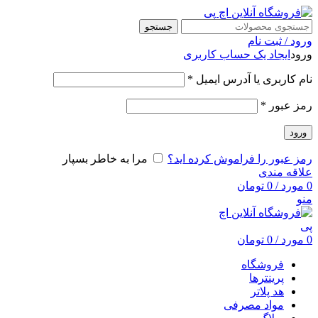
جستجو
ورود / ثبت نام
ورود
ایجاد یک حساب کاربری
نام کاربری یا آدرس ایمیل
*
رمز عبور
*
ورود
رمز عبور را فراموش کرده اید؟
مرا به خاطر بسپار
علاقه مندی
0
مورد
/
0
تومان
منو
0
مورد
/
0
تومان
فروشگاه
پرینترها
هد پلاتر
مواد مصرفی