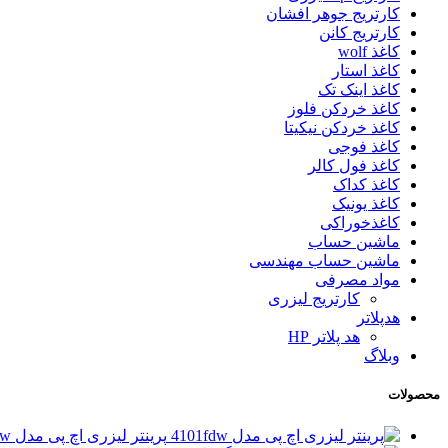
کارتریج جوهر افشان
کارتریج کانن
کاغذ wolf
کاغذ استار
کاغذ اینک تک
کاغذ خردکن فلوز
کاغذ خردکن نیکیتا
کاغذ فوجی
کاغذ فول کالر
کاغذ کداک
کاغذ یونیک
کاغذخوراکی
ماشین حساب
ماشین حساب مهندسی
مواد مصرفی
کارتریج لیزری
هدپلاتر
هد پلاتر HP
وبلاگ
محصولات
پرینتر لیزری اچ پی مدل 4101fdw