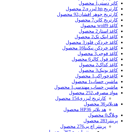
کاتر دستی
1 محصول
کارتریج hp لیزری
2 محصول
کارتریج جوهر افشان
92 محصول
کارتریج کانن
7 محصول
کاغذ wolf
9 محصول
کاغذ استار
2 محصول
کاغذ اینک تک
2 محصول
کاغذ خردکن فلوز
3 محصول
کاغذ خردکن نیکیتا
16 محصول
کاغذ فوجی
3 محصول
کاغذ فول کالر
6 محصول
کاغذ کداک
2 محصول
کاغذ یونیک
3 محصول
کاغذخوراکی
1 محصول
ماشین حساب
1 محصول
ماشین حساب مهندسی
1 محصول
مواد مصرفی
252 محصول
کارتریج لیزری
154 محصول
هدپلاتر
36 محصول
هد پلاتر HP
36 محصول
وبلاگ
0 محصول
پرینتر
283 محصول
پرینتر اچ پی
276 محصول
پرینتر لیزری
267 محصول