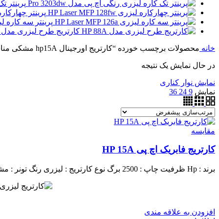
پرینتر تک 
پرینتر چهارکاره لیزری 28fw
پرینتر سه کاره لیزری MFP 126nw
کارتریج طرح لیزری مدل HP 88A
خانه
محصولات برچسب خورده “کارتریج اورجینال hp15A مشکی مناسب پرینتر 1200 اچ پی”
در حال نمایش یک نتیجه
نمایش نوار کناری
نمایش
9
24
36
مقايسه
کارتریج فابریک اچ پی HP 15A
برند : Hp
ظرفیت چاپ : 2500 برگ
نوع کارتریج : لیزری
رنگ تونر : م
افزودن به علاقه مندی