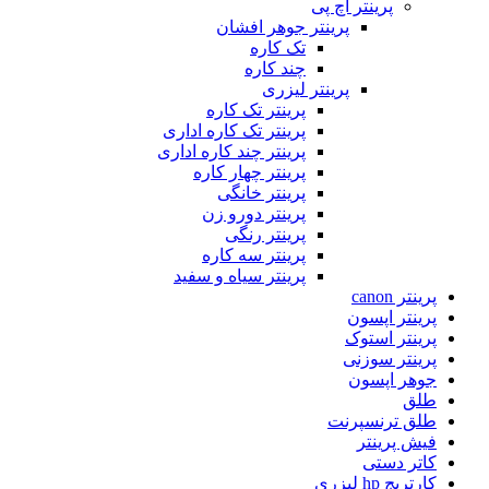
پرینتر اچ پی
پرینتر جوهر افشان
تک کاره
چند کاره
پرینتر لیزری
پرینتر تک کاره
پرینتر تک کاره اداری
پرینتر چند کاره اداری
پرینتر چهار کاره
پرینتر خانگی
پرینتر دورو زن
پرینتر رنگی
پرینتر سه کاره
پرینتر سیاه و سفید
پرینتر canon
پرینتر اپسون
پرینتر استوک
پرینتر سوزنی
جوهر اپسون
طلق
طلق ترنسپرنت
فیش پرینتر
کاتر دستی
کارتریج hp لیزری