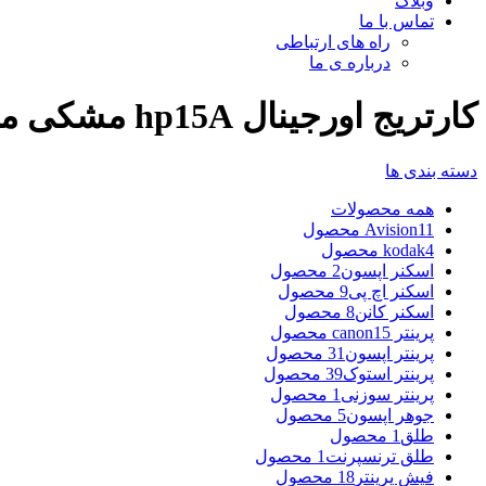
وبلاگ
تماس با ما
راه های ارتباطی
درباره ی ما
کارتریج اورجینال hp15A مشکی مناسب پرینتر 1200 اچ پی
دسته بندی ها
همه
محصولات
11 محصول
Avision
4 محصول
kodak
اسکنر اپسون
2 محصول
اسکنر اچ پی
9 محصول
اسکنر کانن
8 محصول
پرینتر canon
15 محصول
پرینتر اپسون
31 محصول
پرینتر استوک
39 محصول
پرینتر سوزنی
1 محصول
جوهر اپسون
5 محصول
طلق
1 محصول
طلق ترنسپرنت
1 محصول
فیش پرینتر
18 محصول