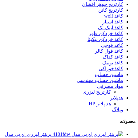
کارتریج جوهر افشان
کارتریج کانن
کاغذ wolf
کاغذ استار
کاغذ اینک تک
کاغذ خردکن فلوز
کاغذ خردکن نیکیتا
کاغذ فوجی
کاغذ فول کالر
کاغذ کداک
کاغذ یونیک
کاغذخوراکی
ماشین حساب
ماشین حساب مهندسی
مواد مصرفی
کارتریج لیزری
هدپلاتر
هد پلاتر HP
وبلاگ
محصولات
پرینتر لیزری اچ پی مدل