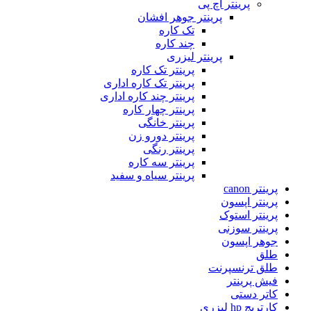
پرینتر اچ پی
پرینتر جوهر افشان
تک کاره
چند کاره
پرینتر لیزری
پرینتر تک کاره
پرینتر تک کاره اداری
پرینتر چند کاره اداری
پرینتر چهار کاره
پرینتر خانگی
پرینتر دورو زن
پرینتر رنگی
پرینتر سه کاره
پرینتر سیاه و سفید
پرینتر canon
پرینتر اپسون
پرینتر استوک
پرینتر سوزنی
جوهر اپسون
طلق
طلق ترنسپرنت
فیش پرینتر
کاتر دستی
کارتریج hp لیزری