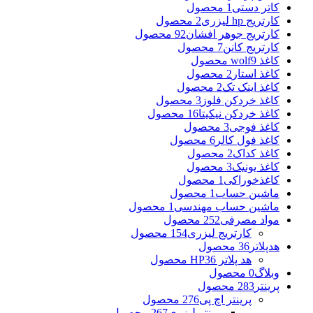
کاتر دستی
1 محصول
کارتریج hp لیزری
2 محصول
کارتریج جوهر افشان
92 محصول
کارتریج کانن
7 محصول
کاغذ wolf
9 محصول
کاغذ استار
2 محصول
کاغذ اینک تک
2 محصول
کاغذ خردکن فلوز
3 محصول
کاغذ خردکن نیکیتا
16 محصول
کاغذ فوجی
3 محصول
کاغذ فول کالر
6 محصول
کاغذ کداک
2 محصول
کاغذ یونیک
3 محصول
کاغذخوراکی
1 محصول
ماشین حساب
1 محصول
ماشین حساب مهندسی
1 محصول
مواد مصرفی
252 محصول
کارتریج لیزری
154 محصول
هدپلاتر
36 محصول
هد پلاتر HP
36 محصول
وبلاگ
0 محصول
پرینتر
283 محصول
پرینتر اچ پی
276 محصول
پرینتر لیزری
267 محصول