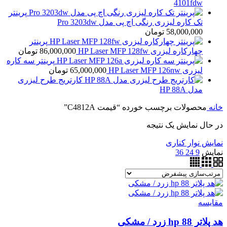
4101fdw
پرینتر
تک کاره لیزری رنگی اچ پی مدل Pro 3203dw
58,000,000
تومان
پرینتر
چهارکاره لیزری HP Laser MFP 128fw
86,000,000
تومان
پرینتر سه کاره
لیزری HP Laser MFP 126nw
65,000,000
تومان
کارتریج طرح لیزری
مدل HP 88A
خانه
محصولات برچسب خورده “قیمت C4812A”
در حال نمایش یک نتیجه
نمایش نوار کناری
نمایش
9
24
36
مقايسه
هد پلاتر 88 hp زرد / مشکی