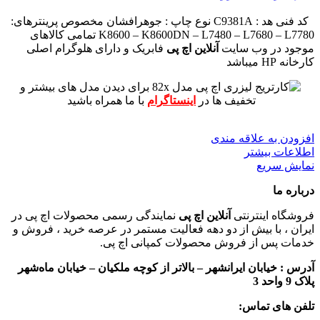
کد فنی هد :
C9381A
نوع چاپ : جوهرافشان
مخصوص پرینترهای:
K8600 – K8600DN – L7480 – L7680 – L7780
تمامی کالاهای
موجود در وب سایت
آنلاین اچ پی
فابریک و دارای هلوگرام اصلی
کارخانه HP میباشد
برای دیدن مدل های بیشتر و
تخفیف ها در
اینستاگرام
با ما همراه باشید
افزودن به علاقه مندی
اطلاعات بیشتر
نمایش سریع
درباره ما
فروشگاه اینترنتی
آنلاین اچ پی
نمایندگی رسمی محصولات اچ پی در
ایران ، با بیش از دو دهه فعالیت مستمر در عرصه خرید ، فروش و
خدمات پس از فروش محصولات کمپانی اچ پی.
آدرس :
خیابان ایرانشهر – بالاتر از کوچه ملکیان – خیابان ماه‌شهر
پلاک 9 واحد 3
تلفن های تماس: