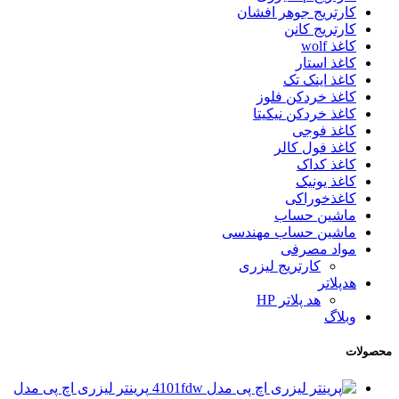
کارتریج جوهر افشان
کارتریج کانن
کاغذ wolf
کاغذ استار
کاغذ اینک تک
کاغذ خردکن فلوز
کاغذ خردکن نیکیتا
کاغذ فوجی
کاغذ فول کالر
کاغذ کداک
کاغذ یونیک
کاغذخوراکی
ماشین حساب
ماشین حساب مهندسی
مواد مصرفی
کارتریج لیزری
هدپلاتر
هد پلاتر HP
وبلاگ
محصولات
پرینتر لیزری اچ پی مدل