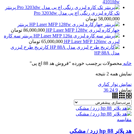
4101fdw
پرینتر
تک کاره لیزری رنگی اچ پی مدل Pro 3203dw
58,000,000
تومان
پرینتر
چهارکاره لیزری HP Laser MFP 128fw
86,000,000
تومان
پرینتر سه کاره
لیزری HP Laser MFP 126nw
65,000,000
تومان
کارتریج طرح لیزری
مدل HP 88A
خانه
محصولات برچسب خورده “فروش هد 88 اچ پی”
نمایش همه 2 نتیجه
نمایش نوار کناری
نمایش
9
24
36
مقايسه
هد پلاتر 88 hp زرد / مشکی