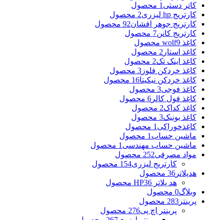
کاتر دستی
1 محصول
کارتریج hp لیزری
2 محصول
کارتریج جوهر افشان
92 محصول
کارتریج کانن
7 محصول
کاغذ wolf
9 محصول
کاغذ استار
2 محصول
کاغذ اینک تک
2 محصول
کاغذ خردکن فلوز
3 محصول
کاغذ خردکن نیکیتا
16 محصول
کاغذ فوجی
3 محصول
کاغذ فول کالر
6 محصول
کاغذ کداک
2 محصول
کاغذ یونیک
3 محصول
کاغذخوراکی
1 محصول
ماشین حساب
1 محصول
ماشین حساب مهندسی
1 محصول
مواد مصرفی
252 محصول
کارتریج لیزری
154 محصول
هدپلاتر
36 محصول
هد پلاتر HP
36 محصول
وبلاگ
0 محصول
پرینتر
283 محصول
پرینتر اچ پی
276 محصول
پرینتر لیزری
267 محصول