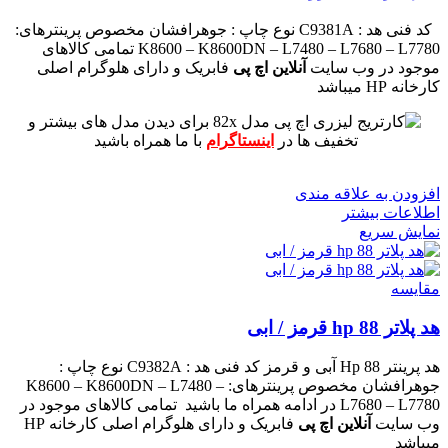
کد فنی هد :
C9381A
نوع چاپ : جوهرافشان
مخصوص پرینترهای:
K8600 – K8600DN – L7480 – L7680 – L7780
تمامی کالاهای
موجود در وب سایت
آنلاین اچ پی
فابریک و دارای هلوگرام اصلی
کارخانه HP میباشد
برای دیدن مدل های بیشتر و
تخفیف ها در
اینستاگرام
با ما همراه باشید
افزودن به علاقه مندی
اطلاعات بیشتر
نمایش سریع
مقايسه
هد پلاتر 88 hp قرمز / ابی
هد پرینتر 88 Hp آبی و قرمز
کد فنی هد :
C9382A
نوع چاپ :
جوهرافشان
مخصوص پرینترهای: K8600 – K8600DN – L7480 –
L7680 – L7780
در ادامه همراه ما باشید
تمامی کالاهای موجود در
وب سایت
آنلاین اچ پی
فابریک و دارای هلوگرام اصلی کارخانه HP
میباشد