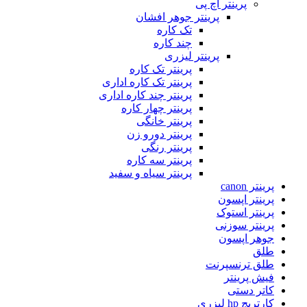
پرینتر اچ پی
پرینتر جوهر افشان
تک کاره
چند کاره
پرینتر لیزری
پرینتر تک کاره
پرینتر تک کاره اداری
پرینتر چند کاره اداری
پرینتر چهار کاره
پرینتر خانگی
پرینتر دورو زن
پرینتر رنگی
پرینتر سه کاره
پرینتر سیاه و سفید
پرینتر canon
پرینتر اپسون
پرینتر استوک
پرینتر سوزنی
جوهر اپسون
طلق
طلق ترنسپرنت
فیش پرینتر
کاتر دستی
کارتریج hp لیزری