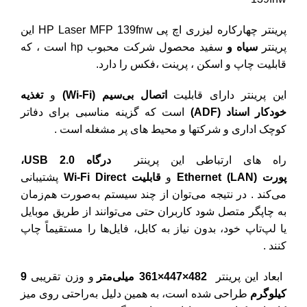
پرینتر چهارکاره لیزری اچ پی HP Laser MFP 139fnw این
پرینتر
سیاه و
سفید محصول شرکت محبوب
hp
است ، که
قابلیت چاپ و اسکن ، پرینت ،فکس را دارد.
این پرینتر دارای قابلیت
اتصال بی‌سیم (Wi-Fi)
و
تغذیه
خودکار اسناد (ADF)
است که گزینه مناسبی برای دفاتر
کوچک اداری و شرکتها و محیط های پر مشغله است .
راه های ارتباطی این پرینتر
درگاه USB 2.0،
پورت Ethernet (LAN)
و
قابلیت Wi-Fi Direct
پشتیبانی
می‌کند . در نتیجه می‌توان از چند سیستم به‌صورت هم‌زمان
به چاپگر متصل شود کاربران حتی می‌توانند از طریق موبایل
یا لپ‌تاپ خود، بدون نیاز به کابل، فایل‌ها را مستقیماً چاپ
کنند .
ابعاد این پرینتر
482×447×361 میلی‌متر
و وزن تقریبی
9
کیلوگرم
طراحی شده است، به همین دلیل به‌راحتی روی میز