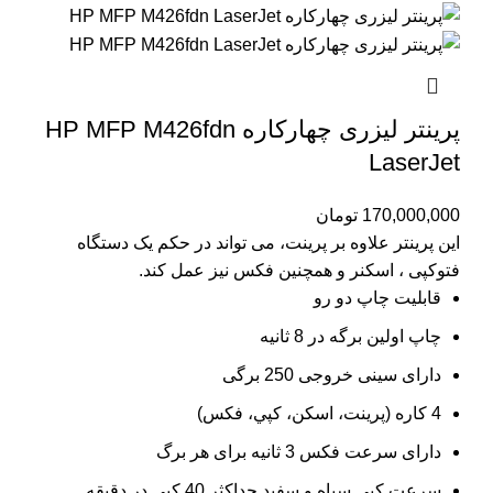
پرینتر لیزری چهارکاره HP MFP M426fdn
LaserJet
170,000,000
تومان
این پرینتر علاوه بر پرینت، می تواند در حکم یک دستگاه
فتوکپی ، اسکنر و همچنین فکس نیز عمل کند.
قابلیت چاپ دو رو
چاپ اولین برگه در 8 ثانیه
دارای سینی خروجی 250 برگی
4 کاره (پرينت، اسکن، کپي، فکس)
دارای سرعت فکس 3 ثانیه برای هر برگ
سرعت کپي سياه و سفيد حداکثر 40 کپی در دقیقه