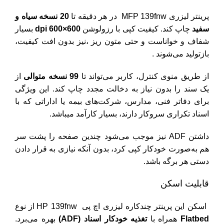
پرینتر لیزری MFP 139fnw در هر دقیقه تا
20 نسخه سیاه‌ و
سفید
چاپ کند. کیفیت کپی با رزولوشن
600×600 dpi
بسیار
شفاف و خواناست و حتی متون ریز ،نیز بدون افت کیفیت،
بازتولید می‌شوند .
از طریق منوی کنترل، کاربر می‌تواند تا
99 نسخه متوالی
از
یک سند را بدون نیاز به دخالت مجدد چاپ کند. این ویژگی
برای دفاتر فنی، مدارس، شرکت‌های بیمه یا اداراتی که با
اسناد تکراری سروکار دارند، بسیار کارآمد میباشد.
داشتن ADF نیز موجب می‌شود چندین صفحه را پشت سر
هم به‌صورت خودکار کپی کرد، بدون آنکه نیازی به قرار دادن
دستی هر برگه باشد.
قابلیت اسکن
اسکن این پرینتر چندکاره لیزری اچ پی HP 139fnw از نوع
Flatbed
همراه با
تغذیه خودکار اسناد (ADF)
بهره می‌برد.