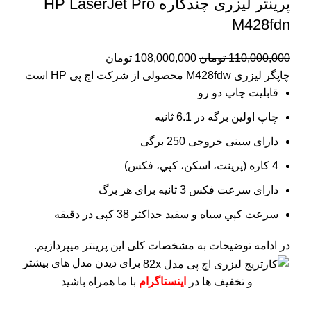
پرینتر لیزری چندکاره HP LaserJet Pro
M428fdn
110,000,000
تومان
108,000,000
تومان
چاپگر لیزری M428fdw محصولی از شرکت اچ پی HP است
قابلیت چاپ دو رو
چاپ اولین برگه در 6.1 ثانیه
دارای سینی خروجی 250 برگی
4 کاره (پرينت، اسکن، کپي، فکس)
دارای سرعت فکس 3 ثانیه برای هر برگ
سرعت کپي سياه و سفيد حداکثر 38 کپی در دقیقه
در ادامه توضیحات به مشخصات کلی این پرینتر میپردازیم.
برای دیدن مدل های بیشتر
و تخفیف ها در
اینستاگرام
با ما همراه باشید