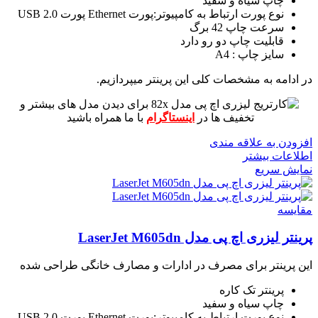
چاپ سیاه و سفید
نوع پورت ارتباط به کامپیوتر:پورت Ethernet پورت USB 2.0
سرعت چاپ 42 برگ
قابلیت چاپ دو رو دارد
سایز چاپ : A4
در ادامه به مشخصات کلی این پرینتر میپردازیم.
برای دیدن مدل های بیشتر و
تخفیف ها در
اینستاگرام
با ما همراه باشید
افزودن به علاقه مندی
اطلاعات بیشتر
نمایش سریع
مقايسه
پرینتر لیزری اچ پی مدل LaserJet M605dn
این پرینتر برای مصرف در ادارات و مصارف خانگی طراحی شده
پرینتر تک کاره
چاپ سیاه و سفید
نوع پورت ارتباط به کامپیوتر:پورت Ethernet پورت USB 2.0