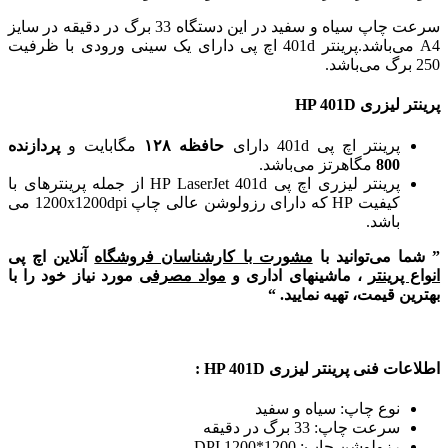
سرعت چاپ سیاه و سفید در این دستگاه 33 برگ در دقیقه در سایز
A4 می‌باشد.پرینتر 401d اچ پی دارای یک سینی ورودی با ظرفیت
250 برگ می‌باشد.
پرینتر لیزری HP 401D
پرینتر اچ پی 401d
دارای
حافظه ۱۲۸
مگابایت و
پردازنده
800
مگاهرتز می‌باشد.
پرینتر لیزری اچ پی HP LaserJet 401d از جمله پرینترهای با
کیفیت HP که دارای رزولوشن عالی چاپ 1200x1200dpi می
باشد.
” شما می‌توانید با
مشورت با کارشناسان فروشگاه
آنلاین اچ پی
انواع پرینتر
، ماشینهای اداری و
مواد مصرفی
مورد نیاز خود را با
بهترین قیمت، تهیه نمایید. “
اطلاعات فنی پرینتر لیزری HP 401D
:
نوع چاپ: سیاه و سفید
سرعت چاپ: 33 برگ در دقیقه
رزولوشن چاپ: 1200*1200 DPI