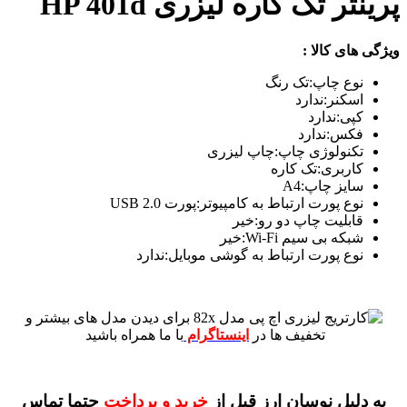
پرینتر تک کاره لیزری HP 401d
ویژگی های کالا :
نوع چاپ:تک رنگ
اسکنر:ندارد
کپی:ندارد
فکس:ندارد
تکنولوژی چاپ:چاپ لیزری
کاربری:تک کاره
سایز چاپ:A4
نوع پورت ارتباط به کامپیوتر:پورت USB 2.0
قابلیت چاپ دو رو:خیر
شبکه بی سیم Wi-Fi:خیر
نوع پورت ارتباط به گوشی موبایل:ندارد
برای دیدن مدل های بیشتر و
تخفیف ها در
اینستاگرام
با ما همراه باشید
به دلیل نوسان ارز قبل از
خرید و پرداخت
حتما تماس