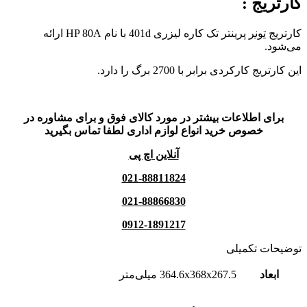
کارتریج
:
کارتریج
تونر
پرینتر تک کاره لیزری 401d با نام HP 80A ارائه
می‌شود.
این کارتریج کارکردی برابر با 2700 برگ را دارد.
برای اطلاعات بیشتر در مورد کالای فوق و برای مشاوره در
خصوص خرید انواع لوازم اداری لطفا تماس بگیرید
آنلاین اچ پی
021-88811824
021-88866830
0912-1891217
توضیحات تکمیلی
ابعاد
364.6x368x267.5 میلی‌متر