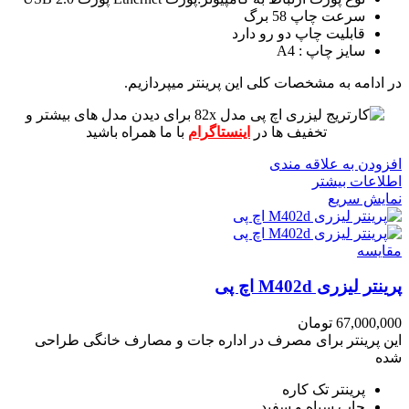
سرعت چاپ 58 برگ
قابلیت چاپ دو رو دارد
سایز چاپ : A4
در ادامه به مشخصات کلی این پرینتر میپردازیم.
برای دیدن مدل های بیشتر و
تخفیف ها در
اینستاگرام
با ما همراه باشید
افزودن به علاقه مندی
اطلاعات بیشتر
نمایش سریع
مقايسه
پرینتر لیزری M402d اچ پی
67,000,000
تومان
این پرینتر برای مصرف در اداره جات و مصارف خانگی طراحی
شده
پرینتر تک کاره
چاپ سیاه و سفید