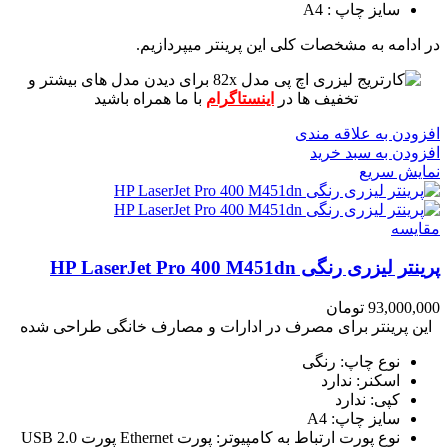
سایز چاپ : A4
در ادامه به مشخصات کلی این پرینتر میپردازیم.
برای دیدن مدل های بیشتر و
تخفیف ها در
اینستاگرام
با ما همراه باشید
افزودن به علاقه مندی
افزودن به سبد خرید
نمایش سریع
مقايسه
پرینتر لیزری رنگی HP LaserJet Pro 400 M451dn
93,000,000
تومان
این پرینتر برای مصرف در ادارات و مصارف خانگی طراحی شده
نوع چاپ: رنگی
اسکنر: ندارد
کپی: ندارد
سایز چاپ: A4
نوع پورت ارتباط به کامپیوتر: پورت Ethernet پورت USB 2.0