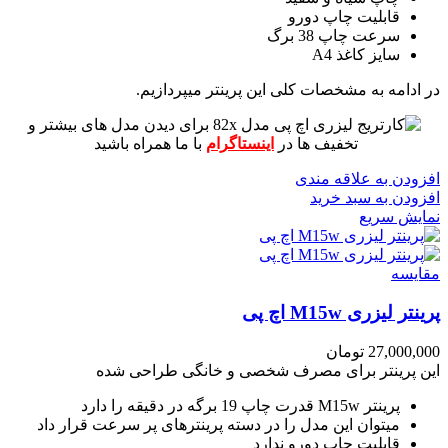
قابلیت چاپ دورو
سرعت چاپ 38 برگ
سایز کاغذ A4
در ادامه به مشخصات کلی این پرینتر میپردازیم.
برای دیدن مدل های بیشتر و
تخفیف ها در
اینستاگرام
با ما همراه باشید
افزودن به علاقه مندی
افزودن به سبد خرید
نمایش سریع
مقايسه
پرینتر لیزری M15w اچ پی
27,000,000
تومان
این پرینتر برای مصرف شخصی و خانگی طراحی شده
پرینتر M15w قدرت چاپ 19 برگه در دقیقه را دارد
میتوان این مدل را در دسته پرینترهای پر سرعت قرار داد
قابلیت چاپ دورو ندارد