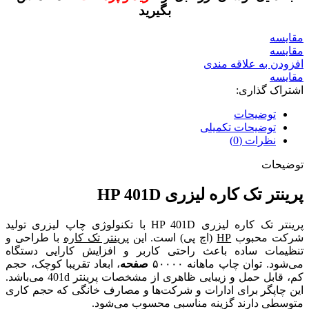
بگیرید
مقايسه
مقایسه
افزودن به علاقه مندی
مقایسه
اشتراک گذاری:
توضیحات
توضیحات تکمیلی
نظرات (0)
توضیحات
پرینتر تک کاره لیزری HP 401D
پرینتر تک کاره لیزری HP 401D با تکنولوژی چاپ لیزری تولید
شرکت محبوب
HP
(اچ پی) است.
این
پرینتر تک کاره
با طراحی و
تنظیمات ساده باعث راحتی کاربر و افزایش کارایی دستگاه
می‌شود.
توان چاپ ماهانه ۵۰۰۰۰
صفحه
، ابعاد تقریبا کوچک، حجم
کم، قابل حمل و زیبایی ظاهری از مشخصات پرینتر 401d می‌باشد.
این چاپگر برای ادارات و شرکت‌ها و مصارف خانگی که حجم کاری
متوسطی دارند گزینه مناسبی محسوب می‌شود.