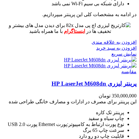
دارای شبکه بی سیم Wi-Fi نمی باشد
در ادامه به مشخصات کلی این پرینتر میپردازیم.
برای دیدن مدل های بیشتر و
تخفیف ها در
اینستاگرام
با ما همراه باشید
افزودن به علاقه مندی
افزودن به سبد خرید
نمایش سریع
مقايسه
پرینتر لیزری HP LaserJet M608dn
350,000,000
تومان
این پرینتر برای مصرف در ادارات و مصارف خانگی طراحی شده
پرینتر تک کاره
چاپ سیاه و سفید
نوع پورت ارتباط به کامپیوتر:پورت Ethernet پورت USB 2.0
سرعت چاپ 65 برگ
قابلیت چاپ دو رو دارد