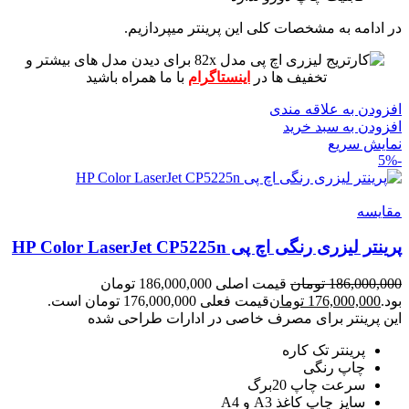
در ادامه به مشخصات کلی این پرینتر میپردازیم.
برای دیدن مدل های بیشتر و
تخفیف ها در
اینستاگرام
با ما همراه باشید
افزودن به علاقه مندی
افزودن به سبد خرید
نمایش سریع
-5%
مقايسه
پرینتر لیزری رنگی اچ پی HP Color LaserJet CP5225n
186,000,000
تومان
قیمت اصلی 186,000,000 تومان
بود.
176,000,000
تومان
قیمت فعلی 176,000,000 تومان است.
این پرینتر برای مصرف خاصی در ادارات طراحی شده
پرینتر تک کاره
چاپ رنگی
سرعت چاپ 20برگ
سایز چاپ کاغذ A3 و A4