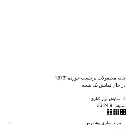
همه
محصولات
AVISION
11 محصول
KODAK
4 محصول
اسکنر اپسون
2 محصول
اسکنر اچ پی
9 محصول
اسکنر کانن
8 محصول
پرینتر CANON
15 محصول
پرینتر اپسون
31 محصول
پرینتر استوک
39 محصول
پرینتر سوزنی
1 محصول
جوهر اپسون
5 محصول
طلق
1 محصول
طلق ترنسپرنت
1 محصول
فیش پرینتر
18 محصول
کاتر دستی
1 محصول
کارتریج HP لیزری
2 محصول
کارتریج جوهر افشان
92 محصول
کارتریج کانن
7 محصول
کاغذ WOLF
9 محصول
کاغذ استار
2 محصول
کاغذ اینک تک
2 محصول
کاغذ خردکن فلوز
3 محصول
کاغذ خردکن نیکیتا
16 محصول
کاغذ فوجی
3 محصول
کاغذ فول کالر
6 محصول
کاغذ کداک
2 محصول
کاغذ یونیک
3 محصول
کاغذخوراکی
1 محصول
ماشین حساب
1 محصول
ماشین حساب مهندسی
1 محصول
مواد مصرفی
252 محصول
هدپلاتر
36 محصول
وبلاگ
0 محصول
پرینتر
283 محصول
خانه
محصولات برچسب خورده “t673”
در حال نمایش یک نتیجه
نمایش نوار کناری
نمایش
9
24
36