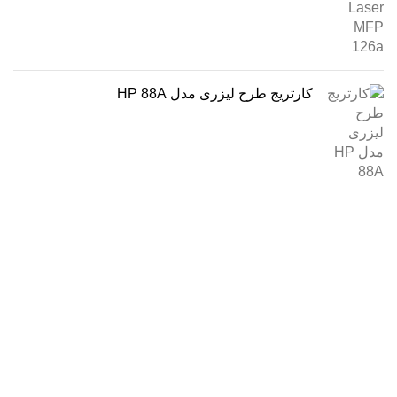
کارتریج طرح لیزری مدل HP 88A
درباره ما
فروشگاه اینترنتی
آنلاین اچ پی
نمایندگی رسمی محصولات اچ پی
در ایران ، با بیش از دو دهه فعالیت مستمر در عرصه خرید ،
فروش و خدمات پس از فروش محصولات کمپانی اچ پی.
آدرس :
خیابان ایرانشهر – بالاتر از کوچه ملکیان – خیابان ماه‌شهر
پلاک 9 واحد 3
تلفن های تماس: