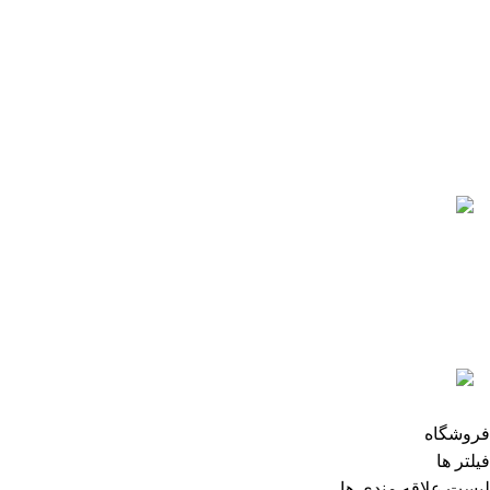
021-88866830
021-88866840
0912-1891217
آخرین پست ها
5 تا از بهترین پرینترهای hp
سال 2026
آگوست 5, 2026
بدون نظر
رزولوشن یا DPI چیست؟
ژوئن 10, 2026
بدون نظر
تمامی حقوق برای وب سایت آنلاین اچ پی محفوظ میباشد.
فروشگاه
فیلتر ها
لیست علاقه مندی ها