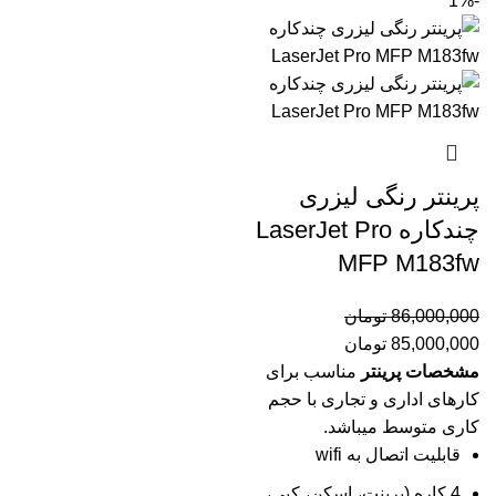
-1%
پرینتر رنگی لیزری
چندکاره LaserJet Pro
MFP M183fw
86,000,000
تومان
85,000,000
تومان
مشخصات پرینتر
مناسب برای
کارهای اداری و تجاری با حجم
کاری متوسط میباشد.
قابلیت اتصال به wifi
4 کاره (پرينت، اسکن، کپي،