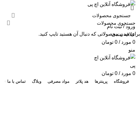
ورود / ثبت نام
برای دیدن محصولاتی که دنبال آن هستید تایپ کنید.
علاقه مندی
0
مورد
/
0
تومان
منو
هد 
0
مورد
/
0
تومان
فروشگاه
پرینترها
هد پلاتر
مواد مصرفی
وبلاگ
تماس با ما
M183fw
دسته بندی ها
همه
محصولات
AVISION
11 محصول
KODAK
4 محصول
اسکنر اپسون
2 محصول
اسکنر اچ پی
9 محصول