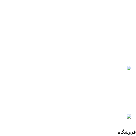
تلفن های تماس:
021-88866830
021-88866840
0912-1891217
آخرین پست ها
5 تا از بهترین پرینترهای hp
سال 2026
آگوست 5, 2026
بدون نظر
رزولوشن یا DPI چیست؟
ژوئن 10, 2026
بدون نظر
تمامی حقوق برای وب سایت آنلاین اچ پی محفوظ میباشد.
فروشگاه