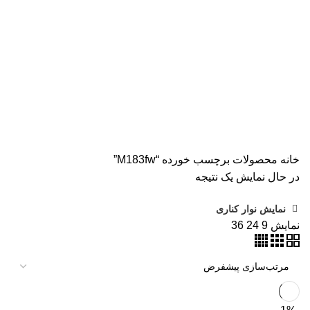
اسکنر کانن
8 محصول
پرینتر CANON
15 محصول
پرینتر اپسون
31 محصول
پرینتر استوک
39 محصول
پرینتر سوزنی
1 محصول
جوهر اپسون
5 محصول
طلق
1 محصول
طلق ترنسپرنت
1 محصول
فیش پرینتر
18 محصول
کاتر دستی
1 محصول
کارتریج HP لیزری
2 محصول
کارتریج جوهر افشان
92 محصول
کارتریج کانن
7 محصول
کاغذ WOLF
9 محصول
کاغذ استار
2 محصول
کاغذ اینک تک
2 محصول
کاغذ خردکن فلوز
3 محصول
کاغذ خردکن نیکیتا
16 محصول
کاغذ فوجی
3 محصول
کاغذ فول کالر
6 محصول
کاغذ کداک
2 محصول
کاغذ یونیک
3 محصول
کاغذخوراکی
1 محصول
ماشین حساب
1 محصول
ماشین حساب مهندسی
1 محصول
مواد مصرفی
252 محصول
هدپلاتر
36 محصول
وبلاگ
0 محصول
پرینتر
283 محصول
خانه
محصولات برچسب خورده “M183fw”
در حال نمایش یک نتیجه
نمایش نوار کناری
نمایش
9
24
36