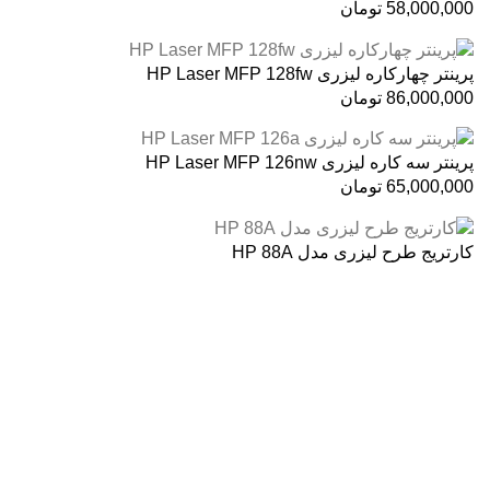
58,000,000
تومان
پرینتر چهارکاره لیزری HP Laser MFP 128fw
86,000,000
تومان
پرینتر سه کاره لیزری HP Laser MFP 126nw
65,000,000
تومان
کارتریج طرح لیزری مدل HP 88A
درباره ما
فروشگاه اینترنتی
آنلاین اچ پی
نمایندگی رسمی محصولات اچ پی
در ایران ، با بیش از دو دهه فعالیت مستمر در عرصه خرید ،
فروش و خدمات پس از فروش محصولات کمپانی اچ پی.
آدرس :
خیابان ایرانشهر – بالاتر از کوچه ملکیان – خیابان ماه‌شهر
پلاک 9 واحد 3