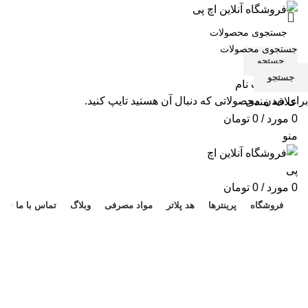
جستجو
جستجو
ورود / ثبت نام
برای دیدن محصولاتی که دنبال آن هستید تایپ کنید.
علاقه مندی
0
مورد
/
0
تومان
منو
هد 
0
مورد
/
0
تومان
فروشگاه
پرینترها
هد پلاتر
مواد مصرفی
وبلاگ
تماس با ما
hp178yellow
دسته بندی ها