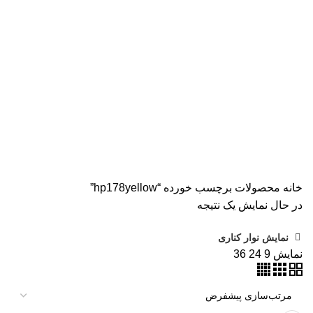
همه
محصولات
AVISION
11 محصول
KODAK
4 محصول
اسکنر اپسون
2 محصول
اسکنر اچ پی
9 محصول
اسکنر کانن
8 محصول
پرینتر CANON
15 محصول
پرینتر اپسون
31 محصول
پرینتر استوک
39 محصول
پرینتر سوزنی
1 محصول
جوهر اپسون
5 محصول
طلق
1 محصول
طلق ترنسپرنت
1 محصول
فیش پرینتر
18 محصول
کاتر دستی
1 محصول
کارتریج HP لیزری
2 محصول
کارتریج جوهر افشان
92 محصول
کارتریج کانن
7 محصول
کاغذ WOLF
9 محصول
کاغذ استار
2 محصول
کاغذ اینک تک
2 محصول
کاغذ خردکن فلوز
3 محصول
کاغذ خردکن نیکیتا
16 محصول
کاغذ فوجی
3 محصول
کاغذ فول کالر
6 محصول
کاغذ کداک
2 محصول
کاغذ یونیک
3 محصول
کاغذخوراکی
1 محصول
ماشین حساب
1 محصول
ماشین حساب مهندسی
1 محصول
مواد مصرفی
252 محصول
هدپلاتر
36 محصول
وبلاگ
0 محصول
پرینتر
283 محصول
خانه
محصولات برچسب خورده “hp178yellow”
در حال نمایش یک نتیجه
نمایش نوار کناری
نمایش
9
24
36