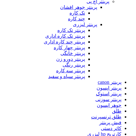
پرینتر اچ پی
پرینتر جوهر افشان
تک کاره
چند کاره
پرینتر لیزری
پرینتر تک کاره
پرینتر تک کاره اداری
پرینتر چند کاره اداری
پرینتر چهار کاره
پرینتر خانگی
پرینتر دورو زن
پرینتر رنگی
پرینتر سه کاره
پرینتر سیاه و سفید
پرینتر canon
پرینتر اپسون
پرینتر استوک
پرینتر سوزنی
جوهر اپسون
طلق
طلق ترنسپرنت
فیش پرینتر
کاتر دستی
کارتریج hp لیزری