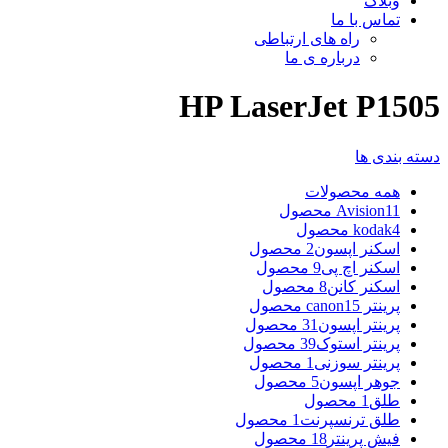
وبلاگ
تماس با ما
راه های ارتباطی
درباره ی ما
HP LaserJet P1505
دسته بندی ها
همه
محصولات
11 محصول
Avision
4 محصول
kodak
اسکنر اپسون
2 محصول
اسکنر اچ پی
9 محصول
اسکنر کانن
8 محصول
پرینتر canon
15 محصول
پرینتر اپسون
31 محصول
پرینتر استوک
39 محصول
پرینتر سوزنی
1 محصول
جوهر اپسون
5 محصول
طلق
1 محصول
طلق ترنسپرنت
1 محصول
فیش پرینتر
18 محصول