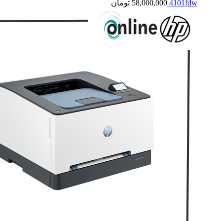
4101fdw
58,000,000
تومان