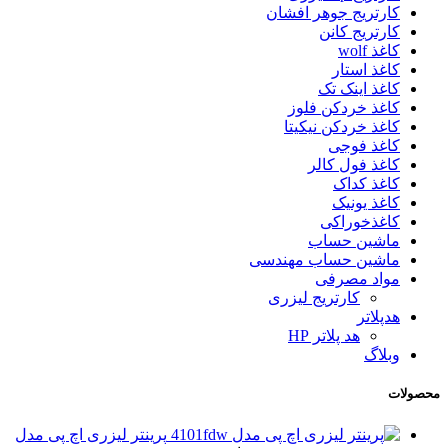
کارتریج جوهر افشان
کارتریج کانن
کاغذ wolf
کاغذ استار
کاغذ اینک تک
کاغذ خردکن فلوز
کاغذ خردکن نیکیتا
کاغذ فوجی
کاغذ فول کالر
کاغذ کداک
کاغذ یونیک
کاغذخوراکی
ماشین حساب
ماشین حساب مهندسی
مواد مصرفی
کارتریج لیزری
هدپلاتر
هد پلاتر HP
وبلاگ
محصولات
پرینتر لیزری اچ پی مدل