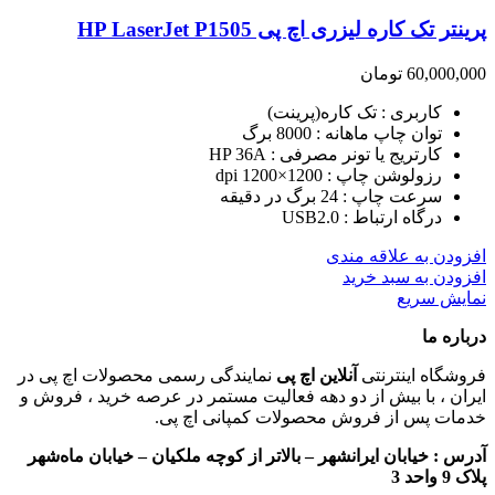
پرینتر تک کاره لیزری اچ پی HP LaserJet P1505
60,000,000
تومان
کاربری : تک کاره(پرینت)
توان چاپ ماهانه : 8000 برگ
کارتریج یا تونر مصرفی : HP 36A
رزولوشن چاپ : 1200×1200 dpi
سرعت چاپ : 24 برگ در دقیقه
درگاه ارتباط : USB2.0
افزودن به علاقه مندی
افزودن به سبد خرید
نمایش سریع
درباره ما
فروشگاه اینترنتی
آنلاین اچ پی
نمایندگی رسمی محصولات اچ پی در
ایران ، با بیش از دو دهه فعالیت مستمر در عرصه خرید ، فروش و
خدمات پس از فروش محصولات کمپانی اچ پی.
آدرس :
خیابان ایرانشهر – بالاتر از کوچه ملکیان – خیابان ماه‌شهر
پلاک 9 واحد 3