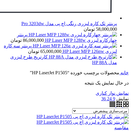
پرینتر تک کاره لیزری رنگی اچ پی مدل Pro 3203dw
58,000,000
تومان
پرینتر
چهارکاره لیزری HP Laser MFP 128fw
86,000,000
تومان
پرینتر سه کاره
لیزری HP Laser MFP 126nw
65,000,000
تومان
کارتریج طرح لیزری
مدل HP 88A
خانه
محصولات برچسب خورده “HP LaserJet P1505”
در حال نمایش یک نتیجه
نمایش نوار کناری
نمایش
9
24
36
مقايسه