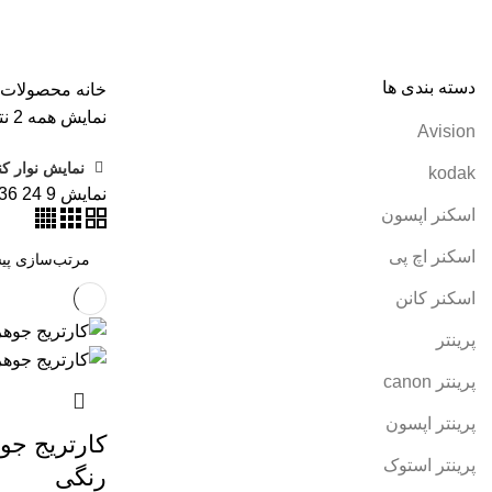
همه
محصولات
AVISION
11 محصول
KODAK
4 محصول
اسکنر اپ
پرینتر سوزنی
1 محصول
جوهر اپسون
5 محصول
طلق
1 محصول
طلق
کارتریج کانن
7 محصول
کاغذ WOLF
9 محصول
کاغذ استار
2 محصول
کاغذ کداک
2 محصول
کاغذ یونیک
3 محصول
کاغذخوراکی
1 محصول
م
دسته بندی ها
خانه
محصولات برچسب خو
نمایش همه 2 نتیجه
Avision
نمایش نوار کن
kodak
نمایش
9
24
36
اسکنر اپسون
اسکنر اچ پی
اسکنر کانن
پرینتر
پرینتر canon
پرینتر اپسون
پرینتر استوک
رنگی