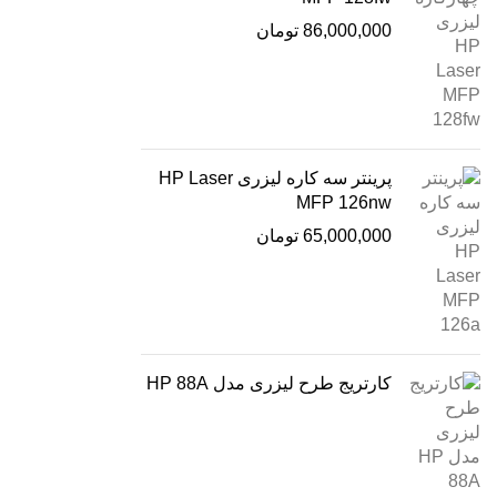
86,000,000
تومان
پرینتر سه کاره لیزری HP Laser
MFP 126nw
65,000,000
تومان
کارتریج طرح لیزری مدل HP 88A