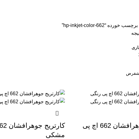
سون
2 محصول
اسکنر اچ پی
9 محصول
اسکنر کانن
8 محصول
پرینتر CANON
 ترنسپرنت
1 محصول
فیش پرینتر
18 محصول
کاتر دستی
1 محصول
کار
کاغذ اینک تک
2 محصول
کاغذ خردکن فلوز
3 محصول
کاغذ خردکن نیکیتا
16 محصول
اشین حساب
1 محصول
ماشین حساب مهندسی
1 محصول
مواد مصرفی
252 مح
رده “hp-inkjet-color-662”
اری
کارتریج جوهرافشان 662 اچ پی
مشکی