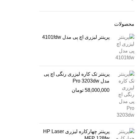
محصولات
پرینتر لیزری اچ پی مدل 4101fdw
پرینتر تک کاره لیزری رنگی اچ پی
مدل Pro 3203dw
58,000,000
تومان
پرینتر چهارکاره لیزری HP Laser
MFP 128fw