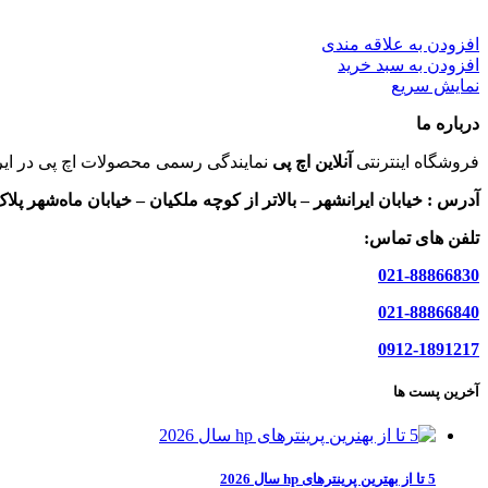
افزودن به علاقه مندی
افزودن به سبد خرید
نمایش سریع
درباره ما
فروشگاه اینترنتی
آنلاین اچ پی
نمایندگی رسمی محصولات اچ پی در ایر
آدرس :
خیابان ایرانشهر – بالاتر از کوچه ملکیان – خیابان ماه‌شهر پلاک 9 واحد 
تلفن های تماس:
021-88866830
021-88866840
0912-1891217
آخرین پست ها
5 تا از بهترین پرینترهای hp سال 2026