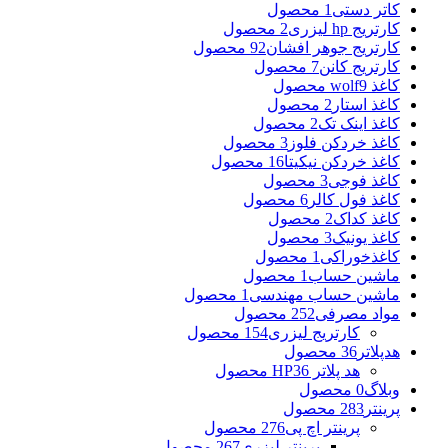
کاتر دستی
1 محصول
کارتریج hp لیزری
2 محصول
کارتریج جوهر افشان
92 محصول
کارتریج کانن
7 محصول
کاغذ wolf
9 محصول
کاغذ استار
2 محصول
کاغذ اینک تک
2 محصول
کاغذ خردکن فلوز
3 محصول
کاغذ خردکن نیکیتا
16 محصول
کاغذ فوجی
3 محصول
کاغذ فول کالر
6 محصول
کاغذ کداک
2 محصول
کاغذ یونیک
3 محصول
کاغذخوراکی
1 محصول
ماشین حساب
1 محصول
ماشین حساب مهندسی
1 محصول
مواد مصرفی
252 محصول
کارتریج لیزری
154 محصول
هدپلاتر
36 محصول
هد پلاتر HP
36 محصول
وبلاگ
0 محصول
پرینتر
283 محصول
پرینتر اچ پی
276 محصول
پرینتر لیزری
267 محصول