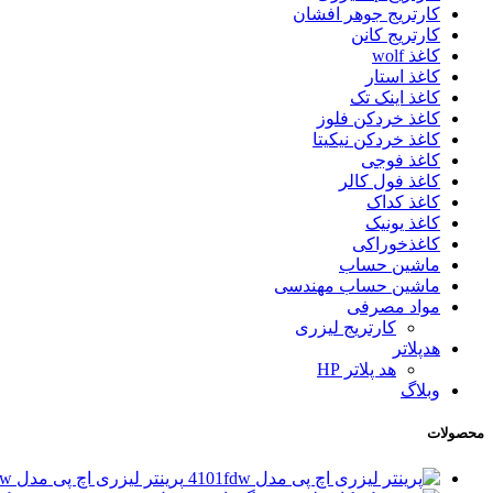
کارتریج جوهر افشان
کارتریج کانن
کاغذ wolf
کاغذ استار
کاغذ اینک تک
کاغذ خردکن فلوز
کاغذ خردکن نیکیتا
کاغذ فوجی
کاغذ فول کالر
کاغذ کداک
کاغذ یونیک
کاغذخوراکی
ماشین حساب
ماشین حساب مهندسی
مواد مصرفی
کارتریج لیزری
هدپلاتر
هد پلاتر HP
وبلاگ
محصولات
پرینتر لیزری اچ پی مدل 4101fdw