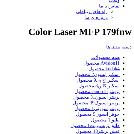
وبلاگ
تماس با ما
راه های ارتباطی
درباره ی ما
Color Laser MFP 179fnw
دسته بندی ها
همه
محصولات
11 محصول
Avision
4 محصول
kodak
اسکنر اپسون
2 محصول
اسکنر اچ پی
9 محصول
اسکنر کانن
8 محصول
پرینتر canon
15 محصول
پرینتر اپسون
31 محصول
پرینتر استوک
39 محصول
پرینتر سوزنی
1 محصول
جوهر اپسون
5 محصول
طلق
1 محصول
طلق ترنسپرنت
1 محصول
فیش پرینتر
18 محصول