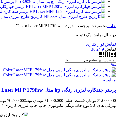
پرینتر تک 
پرینتر چهارکاره لیزری 28fw
پرینتر سه کاره لیزری MFP 126nw
کارتریج طرح لیزری مدل HP 88A
خانه
محصولات برچسب خورده “Color Laser MFP 179fnw”
در حال نمایش یک نتیجه
نمایش نوار کناری
نمایش
9
24
36
-1%
مقايسه
پرینتر چندکاره لیزری رنگی hp مدل Color Laser MFP 179fnw
71,000,000
تومان
قیمت اصلی 71,000,000 تومان بود.
70,500,000
توما
ویژگی های کالا
نوع چاپ:رنگی
تکنولوژی چاپ:چاپ لیزری
کاربری:4 کاره (پرینت، اسکن، کپی، فکس)