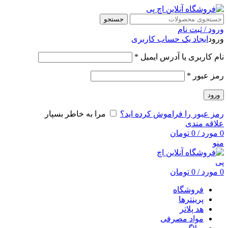
جستجو
ورود / ثبت نام
ورود
ایجاد یک حساب کاربری
نام کاربری یا آدرس ایمیل
*
رمز عبور
*
ورود
رمز عبور را فراموش کرده اید؟
مرا به خاطر بسپار
علاقه مندی
0
مورد
/
0
تومان
منو
0
مورد
/
0
تومان
فروشگاه
پرینترها
هد پلاتر
مواد مصرفی