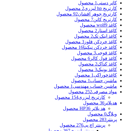
کاتر دستی
1 محصول
کارتریج hp لیزری
2 محصول
کارتریج جوهر افشان
92 محصول
کارتریج کانن
7 محصول
کاغذ wolf
9 محصول
کاغذ استار
2 محصول
کاغذ اینک تک
2 محصول
کاغذ خردکن فلوز
3 محصول
کاغذ خردکن نیکیتا
16 محصول
کاغذ فوجی
3 محصول
کاغذ فول کالر
6 محصول
کاغذ کداک
2 محصول
کاغذ یونیک
3 محصول
کاغذخوراکی
1 محصول
ماشین حساب
1 محصول
ماشین حساب مهندسی
1 محصول
مواد مصرفی
252 محصول
کارتریج لیزری
154 محصول
هدپلاتر
36 محصول
هد پلاتر HP
36 محصول
وبلاگ
0 محصول
پرینتر
283 محصول
پرینتر اچ پی
276 محصول
پرینتر لیزری
267 محصول