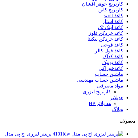
کارتریج جوهر افشان
کارتریج کانن
کاغذ wolf
کاغذ استار
کاغذ اینک تک
کاغذ خردکن فلوز
کاغذ خردکن نیکیتا
کاغذ فوجی
کاغذ فول کالر
کاغذ کداک
کاغذ یونیک
کاغذخوراکی
ماشین حساب
ماشین حساب مهندسی
مواد مصرفی
کارتریج لیزری
هدپلاتر
هد پلاتر HP
وبلاگ
محصولات
پرینتر لیزری اچ پی مدل