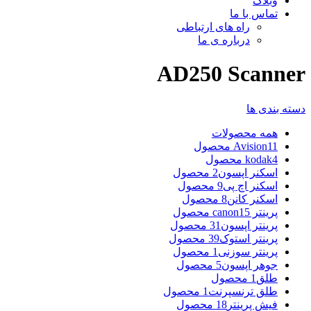
وبلاگ
تماس با ما
راه های ارتباطی
درباره ی ما
AD250 Scanner
دسته بندی ها
همه
محصولات
11 محصول
Avision
4 محصول
kodak
اسکنر اپسون
2 محصول
اسکنر اچ پی
9 محصول
اسکنر کانن
8 محصول
پرینتر canon
15 محصول
پرینتر اپسون
31 محصول
پرینتر استوک
39 محصول
پرینتر سوزنی
1 محصول
جوهر اپسون
5 محصول
طلق
1 محصول
طلق ترنسپرنت
1 محصول
فیش پرینتر
18 محصول