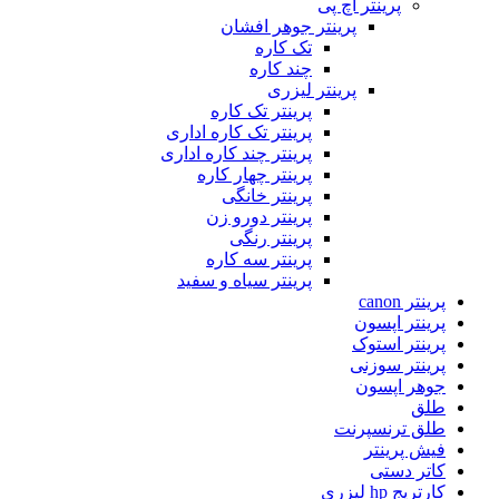
پرینتر اچ پی
پرینتر جوهر افشان
تک کاره
چند کاره
پرینتر لیزری
پرینتر تک کاره
پرینتر تک کاره اداری
پرینتر چند کاره اداری
پرینتر چهار کاره
پرینتر خانگی
پرینتر دورو زن
پرینتر رنگی
پرینتر سه کاره
پرینتر سیاه و سفید
پرینتر canon
پرینتر اپسون
پرینتر استوک
پرینتر سوزنی
جوهر اپسون
طلق
طلق ترنسپرنت
فیش پرینتر
کاتر دستی
کارتریج hp لیزری