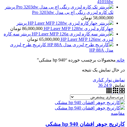
4101fdw
پرینتر
تک کاره لیزری رنگی اچ پی مدل Pro 3203dw
58,000,000
تومان
پرینتر
چهارکاره لیزری HP Laser MFP 128fw
86,000,000
تومان
پرینتر سه کاره
لیزری HP Laser MFP 126nw
65,000,000
تومان
کارتریج طرح لیزری
مدل HP 88A
خانه
محصولات برچسب خورده “940 hp مشکی”
در حال نمایش یک نتیجه
نمایش نوار کناری
نمایش
9
24
36
مقايسه
کارتریج جوهر افشان 940 hp مشکی