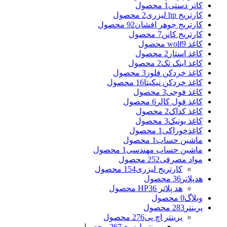
کاتر دستی
1 محصول
کارتریج hp لیزری
2 محصول
کارتریج جوهر افشان
92 محصول
کارتریج کانن
7 محصول
کاغذ wolf
9 محصول
کاغذ استار
2 محصول
کاغذ اینک تک
2 محصول
کاغذ خردکن فلوز
3 محصول
کاغذ خردکن نیکیتا
16 محصول
کاغذ فوجی
3 محصول
کاغذ فول کالر
6 محصول
کاغذ کداک
2 محصول
کاغذ یونیک
3 محصول
کاغذخوراکی
1 محصول
ماشین حساب
1 محصول
ماشین حساب مهندسی
1 محصول
مواد مصرفی
252 محصول
کارتریج لیزری
154 محصول
هدپلاتر
36 محصول
هد پلاتر HP
36 محصول
وبلاگ
0 محصول
پرینتر
283 محصول
پرینتر اچ پی
276 محصول
پرینتر لیزری
267 محصول