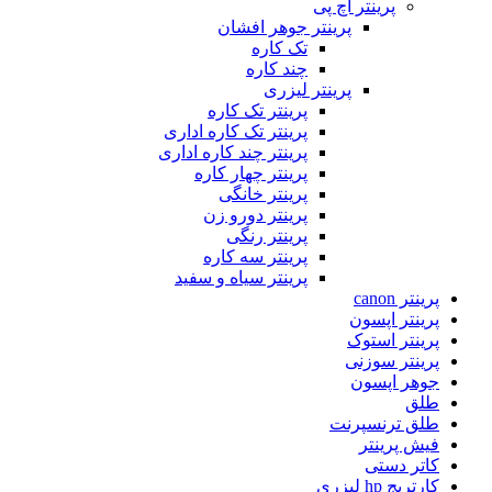
پرینتر اچ پی
پرینتر جوهر افشان
تک کاره
چند کاره
پرینتر لیزری
پرینتر تک کاره
پرینتر تک کاره اداری
پرینتر چند کاره اداری
پرینتر چهار کاره
پرینتر خانگی
پرینتر دورو زن
پرینتر رنگی
پرینتر سه کاره
پرینتر سیاه و سفید
پرینتر canon
پرینتر اپسون
پرینتر استوک
پرینتر سوزنی
جوهر اپسون
طلق
طلق ترنسپرنت
فیش پرینتر
کاتر دستی
کارتریج hp لیزری