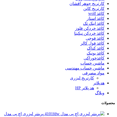
کارتریج جوهر افشان
کارتریج کانن
کاغذ wolf
کاغذ استار
کاغذ اینک تک
کاغذ خردکن فلوز
کاغذ خردکن نیکیتا
کاغذ فوجی
کاغذ فول کالر
کاغذ کداک
کاغذ یونیک
کاغذخوراکی
ماشین حساب
ماشین حساب مهندسی
مواد مصرفی
کارتریج لیزری
هدپلاتر
هد پلاتر HP
وبلاگ
محصولات
پرینتر لیزری اچ پی مدل