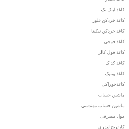
کاغذ اینک تک
کاغذ خردکن فلوز
کاغذ خردکن نیکیتا
کاغذ فوجی
کاغذ فول کالر
کاغذ کداک
کاغذ یونیک
کاغذخوراکی
ماشین حساب
ماشین حساب مهندسی
مواد مصرفی
کارتریج لیزری