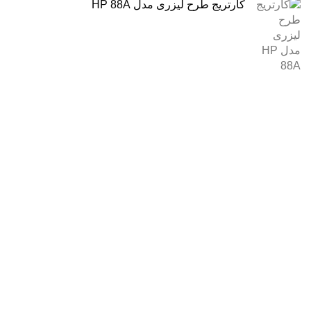
کارتریج طرح لیزری مدل HP 88A
درباره ما
فروشگاه اینترنتی
آنلاین اچ پی
نمایندگی رسمی محصولات اچ پی
در ایران ، با بیش از دو دهه فعالیت مستمر در عرصه خرید ،
فروش و خدمات پس از فروش محصولات کمپانی اچ پی.
آدرس :
خیابان ایرانشهر – بالاتر از کوچه ملکیان – خیابان ماه‌شهر
پلاک 9 واحد 3
تلفن های تماس:
021-88866830
021-88866840