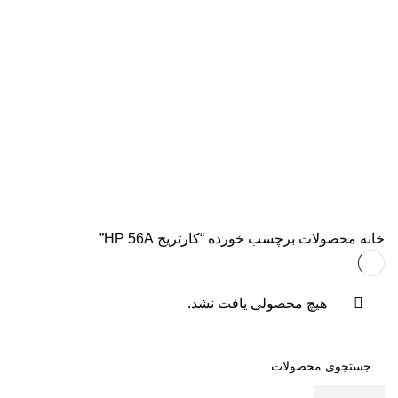
همه
محصولات
AVISION
11 محصول
KODAK
4 محصول
اسکنر اپسون
2 محصول
اسکنر اچ پی
9 محصول
اسکنر کانن
8 محصول
پرینتر CANON
15 محصول
پرینتر اپسون
31 محصول
پرینتر استوک
39 محصول
پرینتر سوزنی
1 محصول
جوهر اپسون
5 محصول
طلق
1 محصول
طلق ترنسپرنت
1 محصول
فیش پرینتر
18 محصول
کاتر دستی
1 محصول
کارتریج HP لیزری
2 محصول
کارتریج جوهر افشان
92 محصول
کارتریج کانن
7 محصول
کاغذ WOLF
9 محصول
کاغذ استار
2 محصول
کاغذ اینک تک
2 محصول
کاغذ خردکن فلوز
3 محصول
کاغذ خردکن نیکیتا
16 محصول
کاغذ فوجی
3 محصول
کاغذ فول کالر
6 محصول
کاغذ کداک
2 محصول
کاغذ یونیک
3 محصول
کاغذخوراکی
1 محصول
ماشین حساب
1 محصول
ماشین حساب مهندسی
1 محصول
مواد مصرفی
252 محصول
هدپلاتر
36 محصول
وبلاگ
0 محصول
پرینتر
283 محصول
خانه
محصولات برچسب خورده “کارتریج HP 56A”
هیچ محصولی یافت نشد.