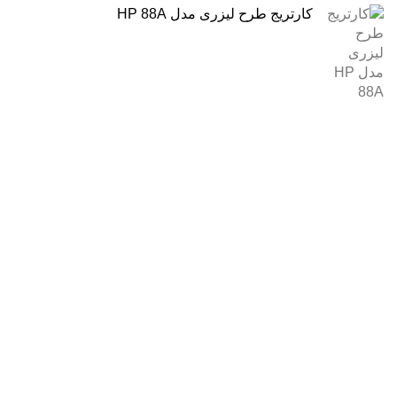
کارتریج طرح لیزری مدل HP 88A
درباره ما
فروشگاه اینترنتی
آنلاین اچ پی
نمایندگی رسمی محصولات اچ پی
در ایران ، با بیش از دو دهه فعالیت مستمر در عرصه خرید ،
فروش و خدمات پس از فروش محصولات کمپانی اچ پی.
آدرس :
خیابان ایرانشهر – بالاتر از کوچه ملکیان – خیابان ماه‌شهر
پلاک 9 واحد 3
تلفن های تماس:
021-88866830
021-88866840