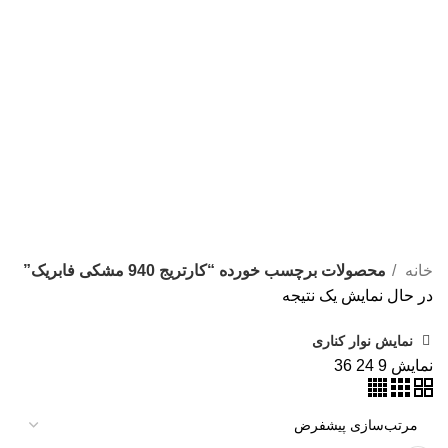
همه
محصولات
AVISION
11 محصول
KODAK
4 محصول
اسکنر اپسون
2 محصول
اسکنر اچ پی
9 محصول
اسکنر کانن
8 محصول
پرینتر CANON
15 محصول
پرینتر اپسون
31 محصول
پرینتر استوک
39 محصول
پرینتر سوزنی
1 محصول
جوهر اپسون
5 محصول
طلق
1 محصول
طلق ترنسپرنت
1 محصول
فیش پرینتر
18 محصول
کاتر دستی
1 محصول
کارتریج HP لیزری
2 محصول
کارتریج جوهر افشان
92 محصول
کارتریج کانن
7 محصول
کاغذ WOLF
9 محصول
کاغذ استار
2 محصول
کاغذ اینک تک
2 محصول
کاغذ خردکن فلوز
3 محصول
کاغذ خردکن نیکیتا
16 محصول
کاغذ فوجی
3 محصول
کاغذ فول کالر
6 محصول
کاغذ کداک
2 محصول
کاغذ یونیک
3 محصول
کاغذخوراکی
1 محصول
ماشین حساب
1 محصول
ماشین حساب مهندسی
1 محصول
مواد مصرفی
252 محصول
هدپلاتر
36 محصول
وبلاگ
0 محصول
پرینتر
283 محصول
خانه
محصولات برچسب خورده “کارتریج 940 مشکی فابریک”
در حال نمایش یک نتیجه
نمایش نوار کناری
نمایش
9
24
36