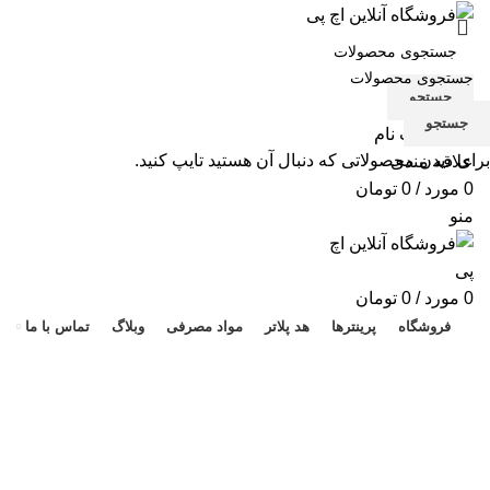
جستجو
جستجو
ورود / ثبت نام
برای دیدن محصولاتی که دنبال آن هستید تایپ کنید.
علاقه مندی
0
مورد
/
0
تومان
منو
هد 
0
مورد
/
0
تومان
فروشگاه
پرینترها
هد پلاتر
مواد مصرفی
وبلاگ
تماس با ما
کارتریج پرینتر M551n
دسته بندی ها