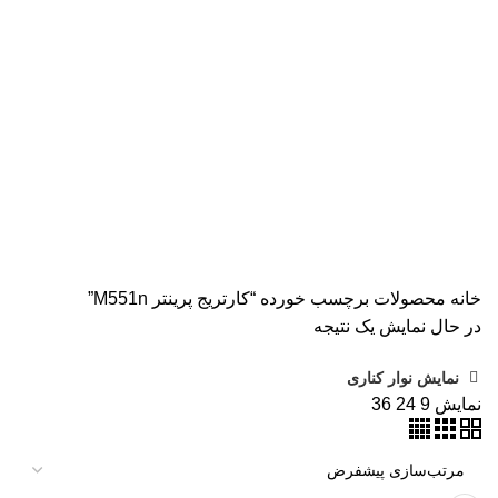
همه
محصولات
AVISION
11 محصول
KODAK
4 محصول
اسکنر اپسون
2 محصول
اسکنر اچ پی
9 محصول
اسکنر کانن
8 محصول
پرینتر CANON
15 محصول
پرینتر اپسون
31 محصول
پرینتر استوک
39 محصول
پرینتر سوزنی
1 محصول
جوهر اپسون
5 محصول
طلق
1 محصول
طلق ترنسپرنت
1 محصول
فیش پرینتر
18 محصول
کاتر دستی
1 محصول
کارتریج HP لیزری
2 محصول
کارتریج جوهر افشان
92 محصول
کارتریج کانن
7 محصول
کاغذ WOLF
9 محصول
کاغذ استار
2 محصول
کاغذ اینک تک
2 محصول
کاغذ خردکن فلوز
3 محصول
کاغذ خردکن نیکیتا
16 محصول
کاغذ فوجی
3 محصول
کاغذ فول کالر
6 محصول
کاغذ کداک
2 محصول
کاغذ یونیک
3 محصول
کاغذخوراکی
1 محصول
ماشین حساب
1 محصول
ماشین حساب مهندسی
1 محصول
مواد مصرفی
252 محصول
هدپلاتر
36 محصول
وبلاگ
0 محصول
پرینتر
283 محصول
خانه
محصولات برچسب خورده “کارتریج پرینتر M551n”
در حال نمایش یک نتیجه
نمایش نوار کناری
نمایش
9
24
36