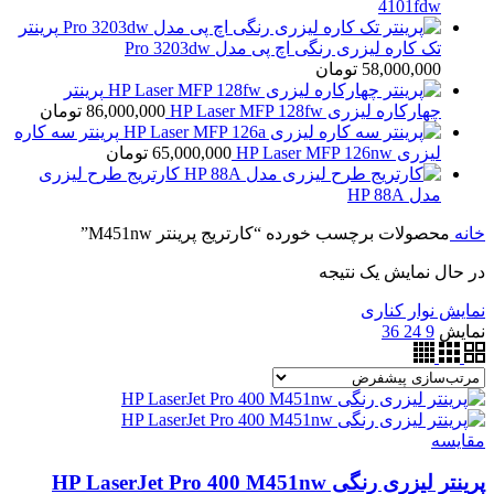
4101fdw
پرینتر
تک کاره لیزری رنگی اچ پی مدل Pro 3203dw
58,000,000
تومان
پرینتر
چهارکاره لیزری HP Laser MFP 128fw
86,000,000
تومان
پرینتر سه کاره
لیزری HP Laser MFP 126nw
65,000,000
تومان
کارتریج طرح لیزری
مدل HP 88A
خانه
محصولات برچسب خورده “کارتریج پرینتر M451nw”
در حال نمایش یک نتیجه
نمایش نوار کناری
نمایش
9
24
36
مقايسه
پرینتر لیزری رنگی HP LaserJet Pro 400 M451nw