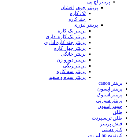
پرینتر اچ پی
پرینتر جوهر افشان
تک کاره
چند کاره
پرینتر لیزری
پرینتر تک کاره
پرینتر تک کاره اداری
پرینتر چند کاره اداری
پرینتر چهار کاره
پرینتر خانگی
پرینتر دورو زن
پرینتر رنگی
پرینتر سه کاره
پرینتر سیاه و سفید
پرینتر canon
پرینتر اپسون
پرینتر استوک
پرینتر سوزنی
جوهر اپسون
طلق
طلق ترنسپرنت
فیش پرینتر
کاتر دستی
کارتریج hp لیزری