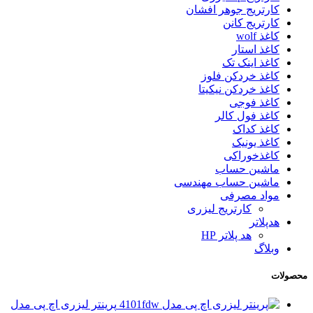
کارتریج جوهر افشان
کارتریج کانن
کاغذ wolf
کاغذ استار
کاغذ اینک تک
کاغذ خردکن فلوز
کاغذ خردکن نیکیتا
کاغذ فوجی
کاغذ فول کالر
کاغذ کداک
کاغذ یونیک
کاغذخوراکی
ماشین حساب
ماشین حساب مهندسی
مواد مصرفی
کارتریج لیزری
هدپلاتر
هد پلاتر HP
وبلاگ
محصولات
پرینتر لیزری اچ پی مدل