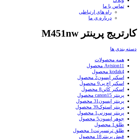
وبلاگ
تماس با ما
راه های ارتباطی
درباره ی ما
کارتریج پرینتر M451nw
دسته بندی ها
همه
محصولات
11 محصول
Avision
4 محصول
kodak
اسکنر اپسون
2 محصول
اسکنر اچ پی
9 محصول
اسکنر کانن
8 محصول
پرینتر canon
15 محصول
پرینتر اپسون
31 محصول
پرینتر استوک
39 محصول
پرینتر سوزنی
1 محصول
جوهر اپسون
5 محصول
طلق
1 محصول
طلق ترنسپرنت
1 محصول
فیش پرینتر
18 محصول