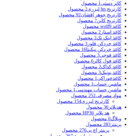
کاتر دستی
1 محصول
کارتریج hp لیزری
2 محصول
کارتریج جوهر افشان
92 محصول
کارتریج کانن
7 محصول
کاغذ wolf
9 محصول
کاغذ استار
2 محصول
کاغذ اینک تک
2 محصول
کاغذ خردکن فلوز
3 محصول
کاغذ خردکن نیکیتا
16 محصول
کاغذ فوجی
3 محصول
کاغذ فول کالر
6 محصول
کاغذ کداک
2 محصول
کاغذ یونیک
3 محصول
کاغذخوراکی
1 محصول
ماشین حساب
1 محصول
ماشین حساب مهندسی
1 محصول
مواد مصرفی
252 محصول
کارتریج لیزری
154 محصول
هدپلاتر
36 محصول
هد پلاتر HP
36 محصول
وبلاگ
0 محصول
پرینتر
283 محصول
پرینتر اچ پی
276 محصول
پرینتر لیزری
267 محصول