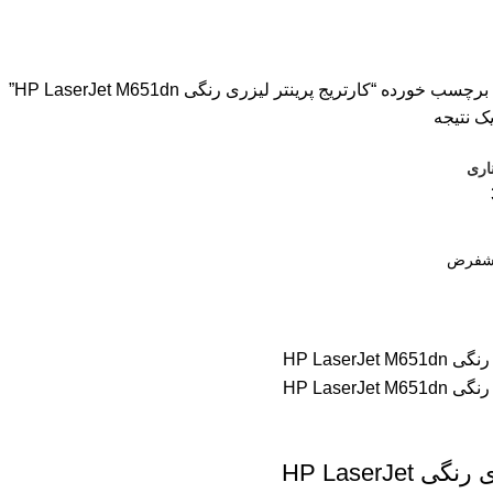
سون
2 محصول
اسکنر اچ پی
9 محصول
اسکنر کانن
8 محصول
پرینتر CANON
 ترنسپرنت
1 محصول
فیش پرینتر
18 محصول
کاتر دستی
1 محصول
کار
کاغذ اینک تک
2 محصول
کاغذ خردکن فلوز
3 محصول
کاغذ خردکن نیکیتا
16 محصول
اشین حساب
1 محصول
ماشین حساب مهندسی
1 محصول
مواد مصرفی
252 مح
 خورده “کارتریج پرینتر لیزری رنگی HP LaserJet M651dn”
ک نتیجه
اری
پرینتر لیزری رنگی HP LaserJet