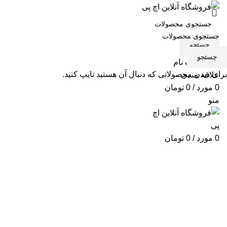
جستجو
جستجو
ورود / ثبت نام
برای دیدن محصولاتی که دنبال آن هستید تایپ کنید.
علاقه مندی
0
مورد
/
0
تومان
منو
0
مورد
/
0
تومان
کارتریج پرینتر لیزری رنگی HP LaserJet M651dn
دسته بندی ها