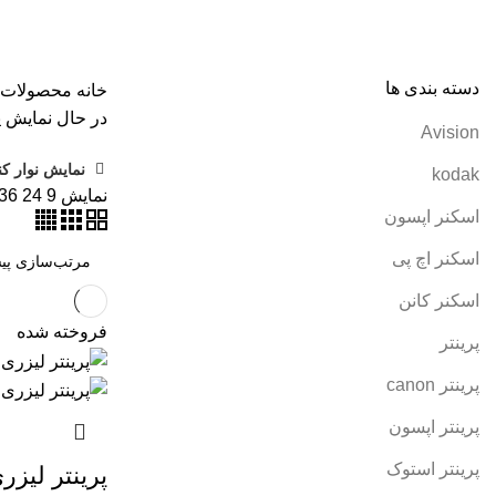
همه
محصولات
AVISION
11 محصول
KODAK
4 محصول
اسکنر اپ
پرینتر سوزنی
1 محصول
جوهر اپسون
5 محصول
طلق
1 محصول
طلق
کارتریج کانن
7 محصول
کاغذ WOLF
9 محصول
کاغذ استار
2 محصول
کاغذ کداک
2 محصول
کاغذ یونیک
3 محصول
کاغذخوراکی
1 محصول
م
دسته بندی ها
خانه
محصولات برچسب
در حال نمایش ی
Avision
نمایش نوار کن
kodak
نمایش
9
24
36
اسکنر اپسون
اسکنر اچ پی
اسکنر کانن
فروخته شده
پرینتر
پرینتر canon
پرینتر اپسون
پرینتر استوک