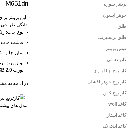
M651dn
پرینتر سوزنی
جوهر اپسون
این پرینتر بر
خانگی طراحی 
طلق
نوع چاپ: رن
طلق ترنسپرنت
قابلیت چاپ د
فیش پرینتر
سایز چاپ: A4
کاتر دستی
پورت USB 2.0
کارتریج hp لیزری
کارتریج جوهر افشان
در ادامه به مشخ
کارتریج کانن
کاغذ wolf
مدل های بیشتر
کاغذ استار
کاغذ اینک تک