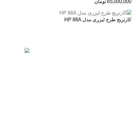
65,000,000
تومان
کارتریج طرح لیزری مدل HP 88A
درباره ما
آخرین پست ها
فروشگاه اینترنتی
آنلاین اچ پی
نمایندگی رسمی
محصولات اچ پی در ایران ، با بیش از دو دهه
فعالیت مستمر در عرصه خرید ، فروش و
خدمات پس از فروش محصولات کمپانی اچ پی.
آدرس :
خیابان ایرانشهر – بالاتر از کوچه ملکیان
– خیابان ماه‌شهر پلاک 9 واحد 3
رزولوشن یا DPI چیست؟
تلفن های تماس:
ژوئن 10, 2026
021-88866830
021-88866840