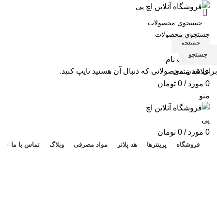
جستجو
جستجو
ورود / ثبت نام
برای دیدن محصولاتی که دنبال آن هستید تایپ کنید.
علاقه مندی
0
مورد
/
0
تومان
منو
هد 
0
مورد
/
0
تومان
فروشگاه
پرینترها
هد پلاتر
مواد مصرفی
وبلاگ
تماس با ما
کارتریج اورجینال hp 49A مشکی
مناسب پرینتر 1320 اچ پی