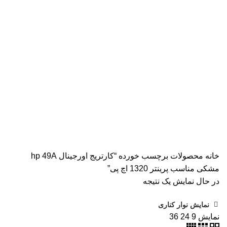
دسته بندی ها
همه
محصولات
AVISION
11 محصول
KODAK
4 محصول
اسکنر اپسون
2 محصول
اسکنر اچ پی
9 محصول
اسکنر کانن
8 محصول
پرینتر CANON
15 محصول
پرینتر اپسون
31 محصول
پرینتر استوک
39 محصول
پرینتر سوزنی
1 محصول
جوهر اپسون
5 محصول
طلق
1 محصول
طلق ترنسپرنت
1 محصول
فیش پرینتر
20 محصول
کاتر دستی
1 محصول
کارتریج HP لیزری
2 محصول
کارتریج جوهر افشان
92 محصول
کارتریج کانن
7 محصول
کاغذ WOLF
9 محصول
کاغذ استار
2 محصول
کاغذ اینک تک
2 محصول
کاغذ خردکن فلوز
3 محصول
کاغذ خردکن نیکیتا
16 محصول
کاغذ فوجی
3 محصول
کاغذ فول کالر
6 محصول
کاغذ کداک
2 محصول
کاغذ یونیک
3 محصول
کاغذخوراکی
1 محصول
ماشین حساب
1 محصول
ماشین حساب مهندسی
1 محصول
مواد مصرفی
252 محصول
هدپلاتر
36 محصول
وبلاگ
0 محصول
پرینتر
283 محصول
خانه
محصولات برچسب خورده “کارتریج اورجینال hp 49A
مشکی مناسب پرینتر 1320 اچ پی”
در حال نمایش یک نتیجه
نمایش نوار کناری
نمایش
9
24
36