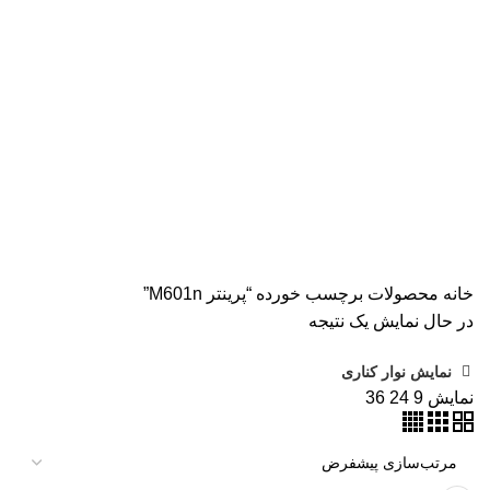
همه
محصولات
AVISION
11 محصول
KODAK
4 محصول
اسکنر اپسون
2 محصول
اسکنر اچ پی
9 محصول
اسکنر کانن
8 محصول
پرینتر CANON
15 محصول
پرینتر اپسون
31 محصول
پرینتر استوک
39 محصول
پرینتر سوزنی
1 محصول
جوهر اپسون
5 محصول
طلق
1 محصول
طلق ترنسپرنت
1 محصول
فیش پرینتر
19 محصول
کاتر دستی
1 محصول
کارتریج HP لیزری
2 محصول
کارتریج جوهر افشان
92 محصول
کارتریج کانن
7 محصول
کاغذ WOLF
9 محصول
کاغذ استار
2 محصول
کاغذ اینک تک
2 محصول
کاغذ خردکن فلوز
3 محصول
کاغذ خردکن نیکیتا
16 محصول
کاغذ فوجی
3 محصول
کاغذ فول کالر
6 محصول
کاغذ کداک
2 محصول
کاغذ یونیک
3 محصول
کاغذخوراکی
1 محصول
ماشین حساب
1 محصول
ماشین حساب مهندسی
1 محصول
مواد مصرفی
252 محصول
هدپلاتر
36 محصول
وبلاگ
0 محصول
پرینتر
283 محصول
خانه
محصولات برچسب خورده “پرینتر M601n”
در حال نمایش یک نتیجه
نمایش نوار کناری
نمایش
9
24
36