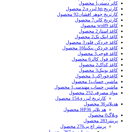
کاتر دستی
1 محصول
کارتریج hp لیزری
2 محصول
کارتریج جوهر افشان
92 محصول
کارتریج کانن
7 محصول
کاغذ wolf
9 محصول
کاغذ استار
2 محصول
کاغذ اینک تک
2 محصول
کاغذ خردکن فلوز
3 محصول
کاغذ خردکن نیکیتا
16 محصول
کاغذ فوجی
3 محصول
کاغذ فول کالر
6 محصول
کاغذ کداک
2 محصول
کاغذ یونیک
3 محصول
کاغذخوراکی
1 محصول
ماشین حساب
1 محصول
ماشین حساب مهندسی
1 محصول
مواد مصرفی
252 محصول
کارتریج لیزری
154 محصول
هدپلاتر
36 محصول
هد پلاتر HP
36 محصول
وبلاگ
0 محصول
پرینتر
283 محصول
پرینتر اچ پی
276 محصول
پرینتر لیزری
267 محصول