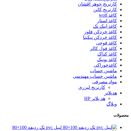
کارتریج جوهر افشان
کارتریج کانن
کاغذ wolf
کاغذ استار
کاغذ اینک تک
کاغذ خردکن فلوز
کاغذ خردکن نیکیتا
کاغذ فوجی
کاغذ فول کالر
کاغذ کداک
کاغذ یونیک
کاغذخوراکی
ماشین حساب
ماشین حساب مهندسی
مواد مصرفی
کارتریج لیزری
هدپلاتر
هد پلاتر HP
وبلاگ
محصولات
لیبل pvc تک ردیفه 100×80