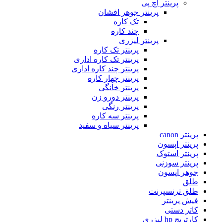
پرینتر اچ پی
پرینتر جوهر افشان
تک کاره
چند کاره
پرینتر لیزری
پرینتر تک کاره
پرینتر تک کاره اداری
پرینتر چند کاره اداری
پرینتر چهار کاره
پرینتر خانگی
پرینتر دورو زن
پرینتر رنگی
پرینتر سه کاره
پرینتر سیاه و سفید
پرینتر canon
پرینتر اپسون
پرینتر استوک
پرینتر سوزنی
جوهر اپسون
طلق
طلق ترنسپرنت
فیش پرینتر
کاتر دستی
کارتریج hp لیزری