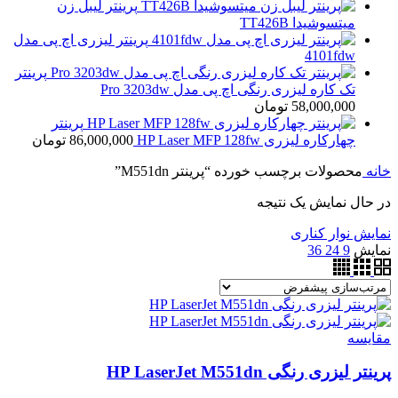
پرینتر لیبل زن
میتسوشیدا TT426B
پرینتر لیزری اچ پی مدل
4101fdw
پرینتر
تک کاره لیزری رنگی اچ پی مدل Pro 3203dw
58,000,000
تومان
پرینتر
چهارکاره لیزری HP Laser MFP 128fw
86,000,000
تومان
خانه
محصولات برچسب خورده “پرینتر M551dn”
در حال نمایش یک نتیجه
نمایش نوار کناری
نمایش
9
24
36
مقايسه
پرینتر لیزری رنگی HP LaserJet M551dn