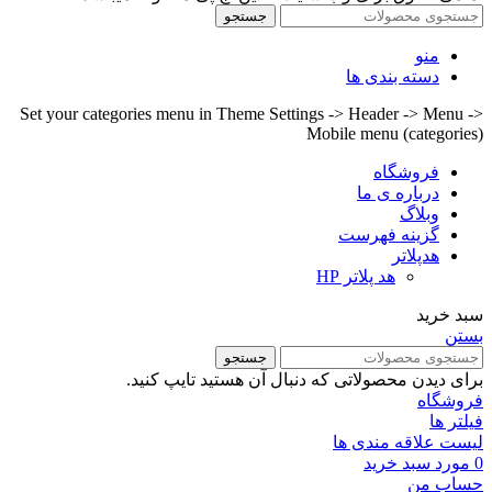
جستجو
منو
دسته بندی ها
Set your categories menu in Theme Settings -> Header -> Menu ->
Mobile menu (categories)
فروشگاه
درباره ی ما
وبلاگ
گزینه فهرست
هدپلاتر
هد پلاتر HP
سبد خرید
بستن
جستجو
برای دیدن محصولاتی که دنبال آن هستید تایپ کنید.
فروشگاه
فیلتر ها
لیست علاقه مندی ها
0
مورد
سبد خرید
حساب من