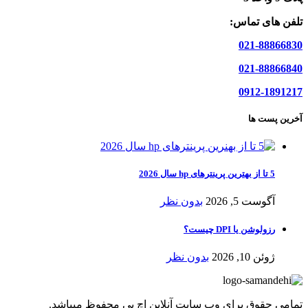
تلفن های تماس:
021-88866830
021-88866840
0912-1891217
آخرین پست ها
5 تا از بهترین پرینترهای hp سال 2026
آگوست 5, 2026
بدون نظر
رزولوشن یا DPI چیست؟
ژوئن 10, 2026
بدون نظر
تمامی حقوق برای وب سایت آنلاین اچ پی محفوظ میباشد.