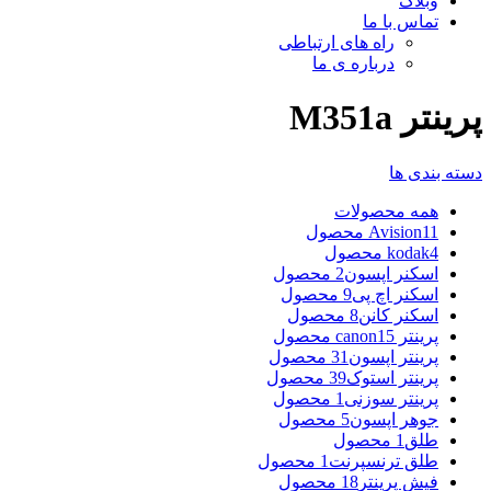
وبلاگ
تماس با ما
راه های ارتباطی
درباره ی ما
پرینتر M351a
دسته بندی ها
همه
محصولات
11 محصول
Avision
4 محصول
kodak
اسکنر اپسون
2 محصول
اسکنر اچ پی
9 محصول
اسکنر کانن
8 محصول
پرینتر canon
15 محصول
پرینتر اپسون
31 محصول
پرینتر استوک
39 محصول
پرینتر سوزنی
1 محصول
جوهر اپسون
5 محصول
طلق
1 محصول
طلق ترنسپرنت
1 محصول
فیش پرینتر
18 محصول