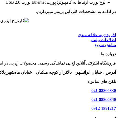
نوع پورت ارتباط به کامپیوتر: پورت Ethernet پورت USB 2.0
در ادامه به مشخصات کلی این پرینتر میپردازیم.
افزودن به علاقه مندی
اطلاعات بیشتر
نمایش سریع
درباره ما
فروشگاه اینترنتی
آنلاین اچ پی
نمایندگی رسمی محصولات اچ پی در ایر
آدرس :
خیابان ایرانشهر – بالاتر از کوچه ملکیان – خیابان ماه‌شهر پلاک 9 واحد 
تلفن های تماس:
021-88866830
021-88866840
0912-1891217