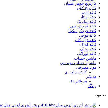
کارتریج جوهر افشان
کارتریج کانن
کاغذ wolf
کاغذ استار
کاغذ اینک تک
کاغذ خردکن فلوز
کاغذ خردکن نیکیتا
کاغذ فوجی
کاغذ فول کالر
کاغذ کداک
کاغذ یونیک
کاغذخوراکی
ماشین حساب
ماشین حساب مهندسی
مواد مصرفی
کارتریج لیزری
هدپلاتر
هد پلاتر HP
وبلاگ
محصولات
پرینتر لیزری اچ پی مدل 4101fdw