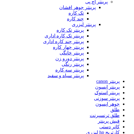
پرینتر اچ پی
پرینتر جوهر افشان
تک کاره
چند کاره
پرینتر لیزری
پرینتر تک کاره
پرینتر تک کاره اداری
پرینتر چند کاره اداری
پرینتر چهار کاره
پرینتر خانگی
پرینتر دورو زن
پرینتر رنگی
پرینتر سه کاره
پرینتر سیاه و سفید
پرینتر canon
پرینتر اپسون
پرینتر استوک
پرینتر سوزنی
جوهر اپسون
طلق
طلق ترنسپرنت
فیش پرینتر
کاتر دستی
کارتریج hp لیزری