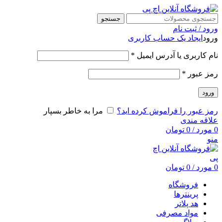
جستجو
ورود / ثبت نام
ورود
ایجاد یک حساب کاربری
نام کاربری یا آدرس ایمیل
*
رمز عبور
*
ورود
رمز عبور را فراموش کرده اید؟
مرا به خاطر بسپار
علاقه مندی
0
مورد
/
0
تومان
منو
0
مورد
/
0
تومان
فروشگاه
پرینترها
هد پلاتر
مواد مصرفی