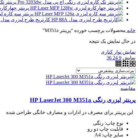
پرینتر تک 
پرینتر چهارکاره لیزری 28fw
پرینتر سه کاره لیزری MFP 126nw
کارتریج طرح لیزری مدل HP 88A
خانه
محصولات برچسب خورده “پرینتر M351a”
در حال نمایش یک نتیجه
نمایش نوار کناری
نمایش
9
24
36
مقايسه
پرینتر لیزری رنگی HP LaserJet 300 M351a
این پرینتر برای مصرف در ادارات و مصارف خانگی طراحی شده
نوع چاپ: رنگی
قابلیت چاپ دو رو
سایز چاپ: A4