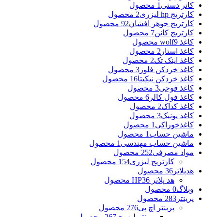
کاتر دستی
1 محصول
کارتریج hp لیزری
2 محصول
کارتریج جوهر افشان
92 محصول
کارتریج کانن
7 محصول
کاغذ wolf
9 محصول
کاغذ استار
2 محصول
کاغذ اینک تک
2 محصول
کاغذ خردکن فلوز
3 محصول
کاغذ خردکن نیکیتا
16 محصول
کاغذ فوجی
3 محصول
کاغذ فول کالر
6 محصول
کاغذ کداک
2 محصول
کاغذ یونیک
3 محصول
کاغذخوراکی
1 محصول
ماشین حساب
1 محصول
ماشین حساب مهندسی
1 محصول
مواد مصرفی
252 محصول
کارتریج لیزری
154 محصول
هدپلاتر
36 محصول
هد پلاتر HP
36 محصول
وبلاگ
0 محصول
پرینتر
283 محصول
پرینتر اچ پی
276 محصول
پرینتر لیزری
267 محصول