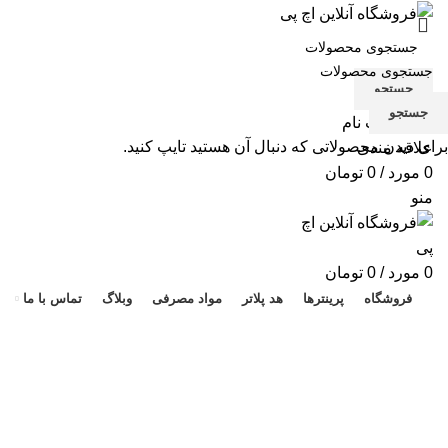
جستجو
جستجو
ورود / ثبت نام
برای دیدن محصولاتی که دنبال آن هستید تایپ کنید.
علاقه مندی
0
مورد
/
0
تومان
منو
هد 
0
مورد
/
0
تومان
فروشگاه
پرینترها
هد پلاتر
مواد مصرفی
وبلاگ
تماس با ما
پرینتر M125nw
دسته بندی ها