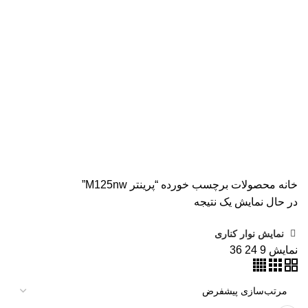
همه
محصولات
AVISION
11 محصول
KODAK
4 محصول
اسکنر اپسون
2 محصول
اسکنر اچ پی
9 محصول
اسکنر کانن
8 محصول
پرینتر CANON
15 محصول
پرینتر اپسون
31 محصول
پرینتر استوک
39 محصول
پرینتر سوزنی
1 محصول
جوهر اپسون
5 محصول
طلق
1 محصول
طلق ترنسپرنت
1 محصول
فیش پرینتر
18 محصول
کاتر دستی
1 محصول
کارتریج HP لیزری
2 محصول
کارتریج جوهر افشان
92 محصول
کارتریج کانن
7 محصول
کاغذ WOLF
9 محصول
کاغذ استار
2 محصول
کاغذ اینک تک
2 محصول
کاغذ خردکن فلوز
3 محصول
کاغذ خردکن نیکیتا
16 محصول
کاغذ فوجی
3 محصول
کاغذ فول کالر
6 محصول
کاغذ کداک
2 محصول
کاغذ یونیک
3 محصول
کاغذخوراکی
1 محصول
ماشین حساب
1 محصول
ماشین حساب مهندسی
1 محصول
مواد مصرفی
252 محصول
هدپلاتر
36 محصول
وبلاگ
0 محصول
پرینتر
283 محصول
خانه
محصولات برچسب خورده “پرینتر M125nw”
در حال نمایش یک نتیجه
نمایش نوار کناری
نمایش
9
24
36