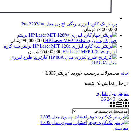
پرینتر تک کاره لیزری رنگی اچ پی مدل Pro 3203dw
58,000,000
تومان
پرینتر
چهارکاره لیزری HP Laser MFP 128fw
86,000,000
تومان
پرینتر سه کاره
لیزری HP Laser MFP 126nw
65,000,000
تومان
کارتریج طرح لیزری
مدل HP 88A
خانه
محصولات برچسب خورده “پرینتر L805”
در حال نمایش یک نتیجه
نمایش نوار کناری
نمایش
9
24
36
مقايسه