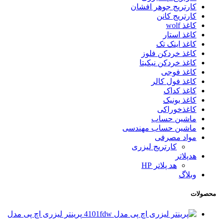
کارتریج جوهر افشان
کارتریج کانن
کاغذ wolf
کاغذ استار
کاغذ اینک تک
کاغذ خردکن فلوز
کاغذ خردکن نیکیتا
کاغذ فوجی
کاغذ فول کالر
کاغذ کداک
کاغذ یونیک
کاغذخوراکی
ماشین حساب
ماشین حساب مهندسی
مواد مصرفی
کارتریج لیزری
هدپلاتر
هد پلاتر HP
وبلاگ
محصولات
پرینتر لیزری اچ پی مدل