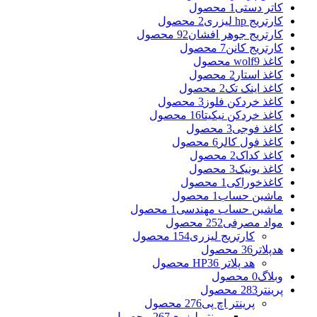
کاتر دستی
1 محصول
کارتریج hp لیزری
2 محصول
کارتریج جوهر افشان
92 محصول
کارتریج کانن
7 محصول
کاغذ wolf
9 محصول
کاغذ استار
2 محصول
کاغذ اینک تک
2 محصول
کاغذ خردکن فلوز
3 محصول
کاغذ خردکن نیکیتا
16 محصول
کاغذ فوجی
3 محصول
کاغذ فول کالر
6 محصول
کاغذ کداک
2 محصول
کاغذ یونیک
3 محصول
کاغذخوراکی
1 محصول
ماشین حساب
1 محصول
ماشین حساب مهندسی
1 محصول
مواد مصرفی
252 محصول
کارتریج لیزری
154 محصول
هدپلاتر
36 محصول
هد پلاتر HP
36 محصول
وبلاگ
0 محصول
پرینتر
283 محصول
پرینتر اچ پی
276 محصول
پرینتر لیزری
267 محصول