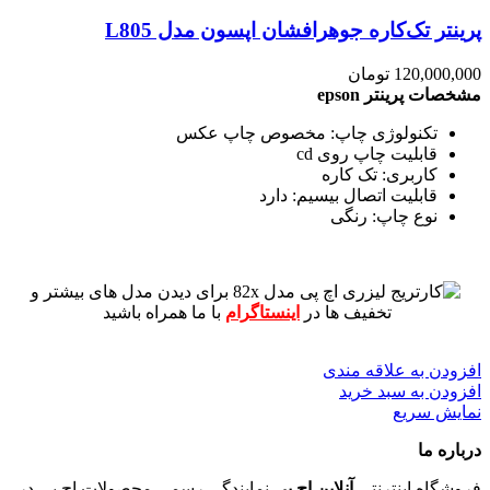
پرینتر تک‌کاره جوهرافشان اپسون مدل L805
120,000,000
تومان
مشخصات پرینتر epson
تکنولوژی چاپ: مخصوص چاپ عکس
قابلیت چاپ روی cd
کاربری: تک کاره
قابلیت اتصال بیسیم: دارد
نوع چاپ: رنگی
برای دیدن مدل های بیشتر و
تخفیف ها در
اینستاگرام
با ما همراه باشید
افزودن به علاقه مندی
افزودن به سبد خرید
نمایش سریع
درباره ما
فروشگاه اینترنتی
آنلاین اچ پی
نمایندگی رسمی محصولات اچ پی در