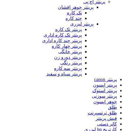
پرینتر اچ پی
پرینتر جوهر افشان
تک کاره
چند کاره
پرینتر لیزری
پرینتر تک کاره
پرینتر تک کاره اداری
پرینتر چند کاره اداری
پرینتر چهار کاره
پرینتر خانگی
پرینتر دورو زن
پرینتر رنگی
پرینتر سه کاره
پرینتر سیاه و سفید
پرینتر canon
پرینتر اپسون
پرینتر استوک
پرینتر سوزنی
جوهر اپسون
طلق
طلق ترنسپرنت
فیش پرینتر
کاتر دستی
کارتریج hp لیزری