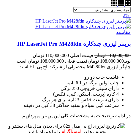
-2%
مقايسه
پرینتر لیزری چندکاره HP LaserJet Pro M428fdn
110,000,000
تومان
قیمت اصلی 110,000,000 تومان
بود.
108,000,000
تومان
قیمت فعلی 108,000,000 تومان است.
چاپگر لیزری M428fdw محصولی از شرکت اچ پی HP است
قابلیت چاپ دو رو
چاپ اولین برگه در 6.1 ثانیه
دارای سینی خروجی 250 برگی
4 کاره (پرينت، اسکن، کپي، فکس)
دارای سرعت فکس 3 ثانیه برای هر برگ
سرعت کپي سياه و سفيد حداکثر 38 کپی در دقیقه
در ادامه توضیحات به مشخصات کلی این پرینتر میپردازیم.
برای دیدن مدل های بیشتر و
تخفیف ها در
اینستاگرام
با ما همراه باشید