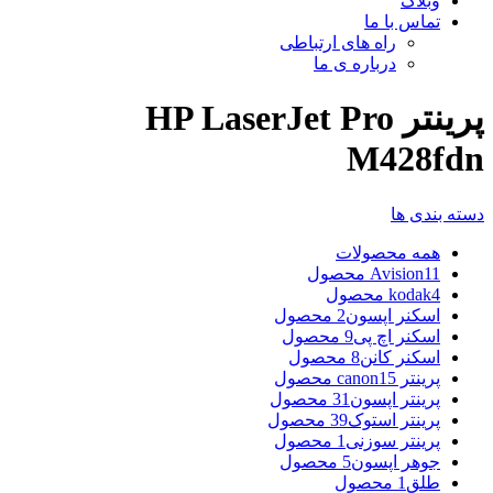
وبلاگ
تماس با ما
راه های ارتباطی
درباره ی ما
پرینتر HP LaserJet Pro
M428fdn
دسته بندی ها
همه
محصولات
11 محصول
Avision
4 محصول
kodak
اسکنر اپسون
2 محصول
اسکنر اچ پی
9 محصول
اسکنر کانن
8 محصول
پرینتر canon
15 محصول
پرینتر اپسون
31 محصول
پرینتر استوک
39 محصول
پرینتر سوزنی
1 محصول
جوهر اپسون
5 محصول
طلق
1 محصول