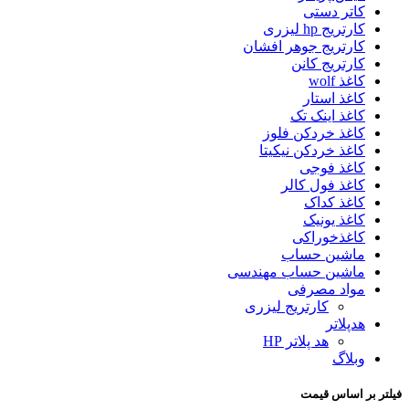
کاتر دستی
کارتریج hp لیزری
کارتریج جوهر افشان
کارتریج کانن
کاغذ wolf
کاغذ استار
کاغذ اینک تک
کاغذ خردکن فلوز
کاغذ خردکن نیکیتا
کاغذ فوجی
کاغذ فول کالر
کاغذ کداک
کاغذ یونیک
کاغذخوراکی
ماشین حساب
ماشین حساب مهندسی
مواد مصرفی
کارتریج لیزری
هدپلاتر
هد پلاتر HP
وبلاگ
فیلتر بر اساس قیمت