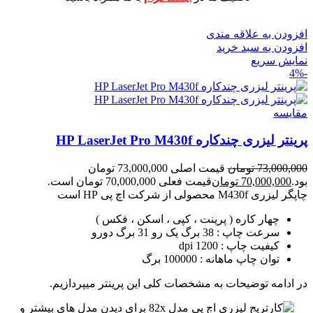
افزودن به علاقه مندی
افزودن به سبد خرید
نمایش سریع
-4%
مقايسه
پرینتر لیزری چندکاره HP LaserJet Pro M430f
73,000,000
تومان
قیمت اصلی 73,000,000 تومان
بود.
70,000,000
تومان
قیمت فعلی 70,000,000 تومان است.
چاپگر لیزری M430f محصولی از شرکت اچ پی HP است
چهار کاره ( پرینت ، کپی ، اسکن ، فکس )
سرعت چاپ : 38 برگ یک رو 31 برگ دورو
کیفیت چاپ : 1200 dpi
توان چاپ ماهانه : 100000 برگ
در ادامه توضیحات به مشخصات کلی این پرینتر میپردازیم.
برای دیدن مدل های بیشتر و