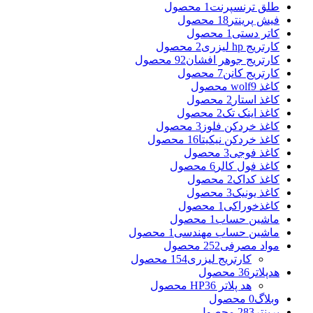
طلق ترنسپرنت
1 محصول
فیش پرینتر
18 محصول
کاتر دستی
1 محصول
کارتریج hp لیزری
2 محصول
کارتریج جوهر افشان
92 محصول
کارتریج کانن
7 محصول
کاغذ wolf
9 محصول
کاغذ استار
2 محصول
کاغذ اینک تک
2 محصول
کاغذ خردکن فلوز
3 محصول
کاغذ خردکن نیکیتا
16 محصول
کاغذ فوجی
3 محصول
کاغذ فول کالر
6 محصول
کاغذ کداک
2 محصول
کاغذ یونیک
3 محصول
کاغذخوراکی
1 محصول
ماشین حساب
1 محصول
ماشین حساب مهندسی
1 محصول
مواد مصرفی
252 محصول
کارتریج لیزری
154 محصول
هدپلاتر
36 محصول
هد پلاتر HP
36 محصول
وبلاگ
0 محصول
پرینتر
283 محصول