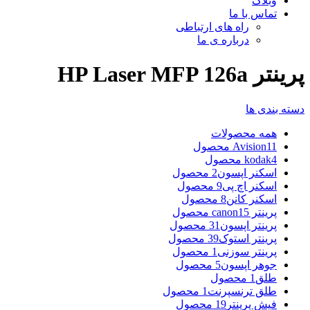
وبلاگ
تماس با ما
راه های ارتباطی
درباره ی ما
پرینتر HP Laser MFP 126a
دسته بندی ها
همه
محصولات
11 محصول
Avision
4 محصول
kodak
اسکنر اپسون
2 محصول
اسکنر اچ پی
9 محصول
اسکنر کانن
8 محصول
پرینتر canon
15 محصول
پرینتر اپسون
31 محصول
پرینتر استوک
39 محصول
پرینتر سوزنی
1 محصول
جوهر اپسون
5 محصول
طلق
1 محصول
طلق ترنسپرنت
1 محصول
فیش پرینتر
19 محصول