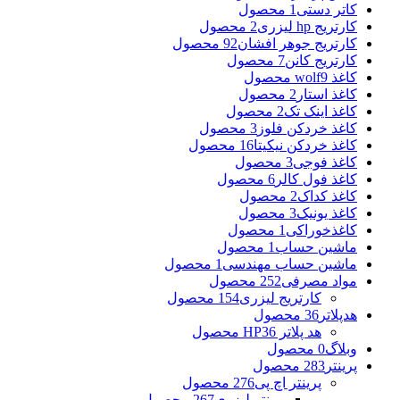
کاتر دستی
1 محصول
کارتریج hp لیزری
2 محصول
کارتریج جوهر افشان
92 محصول
کارتریج کانن
7 محصول
کاغذ wolf
9 محصول
کاغذ استار
2 محصول
کاغذ اینک تک
2 محصول
کاغذ خردکن فلوز
3 محصول
کاغذ خردکن نیکیتا
16 محصول
کاغذ فوجی
3 محصول
کاغذ فول کالر
6 محصول
کاغذ کداک
2 محصول
کاغذ یونیک
3 محصول
کاغذخوراکی
1 محصول
ماشین حساب
1 محصول
ماشین حساب مهندسی
1 محصول
مواد مصرفی
252 محصول
کارتریج لیزری
154 محصول
هدپلاتر
36 محصول
هد پلاتر HP
36 محصول
وبلاگ
0 محصول
پرینتر
283 محصول
پرینتر اچ پی
276 محصول
پرینتر لیزری
267 محصول