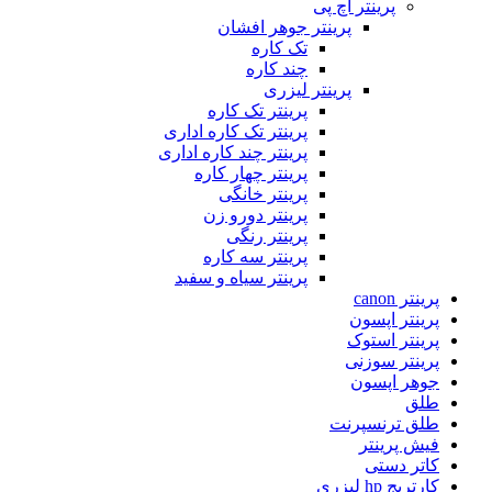
پرینتر اچ پی
پرینتر جوهر افشان
تک کاره
چند کاره
پرینتر لیزری
پرینتر تک کاره
پرینتر تک کاره اداری
پرینتر چند کاره اداری
پرینتر چهار کاره
پرینتر خانگی
پرینتر دورو زن
پرینتر رنگی
پرینتر سه کاره
پرینتر سیاه و سفید
پرینتر canon
پرینتر اپسون
پرینتر استوک
پرینتر سوزنی
جوهر اپسون
طلق
طلق ترنسپرنت
فیش پرینتر
کاتر دستی
کارتریج hp لیزری