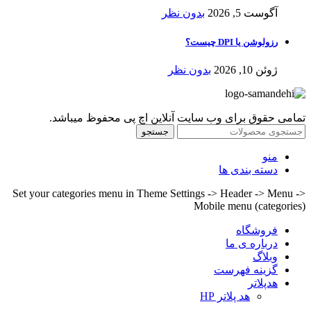
آگوست 5, 2026
بدون نظر
رزولوشن یا DPI چیست؟
ژوئن 10, 2026
بدون نظر
تمامی حقوق برای وب سایت آنلاین اچ پی محفوظ میباشد.
جستجو
منو
دسته بندی ها
Set your categories menu in Theme Settings -> Header -> Menu ->
Mobile menu (categories)
فروشگاه
درباره ی ما
وبلاگ
گزینه فهرست
هدپلاتر
هد پلاتر HP