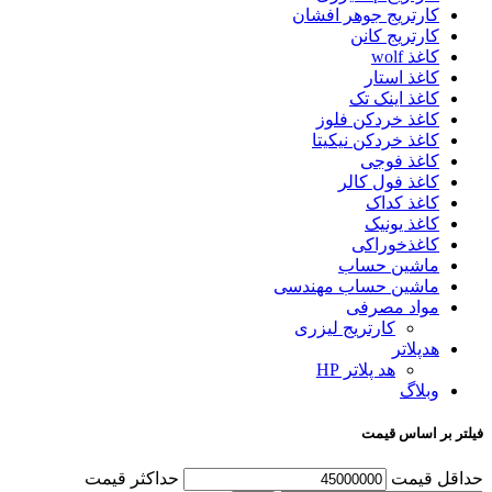
کارتریج جوهر افشان
کارتریج کانن
کاغذ wolf
کاغذ استار
کاغذ اینک تک
کاغذ خردکن فلوز
کاغذ خردکن نیکیتا
کاغذ فوجی
کاغذ فول کالر
کاغذ کداک
کاغذ یونیک
کاغذخوراکی
ماشین حساب
ماشین حساب مهندسی
مواد مصرفی
کارتریج لیزری
هدپلاتر
هد پلاتر HP
وبلاگ
فیلتر بر اساس قیمت
حداقل قیمت
حداکثر قیمت