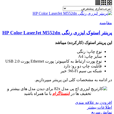
مقايسه
پرینتر استوک لیزری رنگی HP Color LaserJet M552dn
این پرینتر استوک (کارکرده) میباشد
نوع چاپ: رنگی
سایز چاپ: A4
نوع پورت ارتباط به کامپیوتر: پورت Ethernet پورت USB 2.0
قابلیت چاپ دو رو: دارد
شبکه بی سیم Wi-Fi: خیر
در ادامه به مشخصات کلی این پرینتر میپردازیم.
برای دیدن مدل های بیشتر و
تخفیف ها در
اینستاگرام
با ما همراه باشید
افزودن به علاقه مندی
اطلاعات بیشتر
نمایش سریع