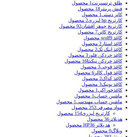
طلق ترنسپرنت
1 محصول
فیش پرینتر
18 محصول
کاتر دستی
1 محصول
کارتریج hp لیزری
2 محصول
کارتریج جوهر افشان
92 محصول
کارتریج کانن
7 محصول
کاغذ wolf
9 محصول
کاغذ استار
2 محصول
کاغذ اینک تک
2 محصول
کاغذ خردکن فلوز
3 محصول
کاغذ خردکن نیکیتا
16 محصول
کاغذ فوجی
3 محصول
کاغذ فول کالر
6 محصول
کاغذ کداک
2 محصول
کاغذ یونیک
3 محصول
کاغذخوراکی
1 محصول
ماشین حساب
1 محصول
ماشین حساب مهندسی
1 محصول
مواد مصرفی
252 محصول
کارتریج لیزری
154 محصول
هدپلاتر
36 محصول
هد پلاتر HP
36 محصول
وبلاگ
0 محصول
پرینتر
283 محصول