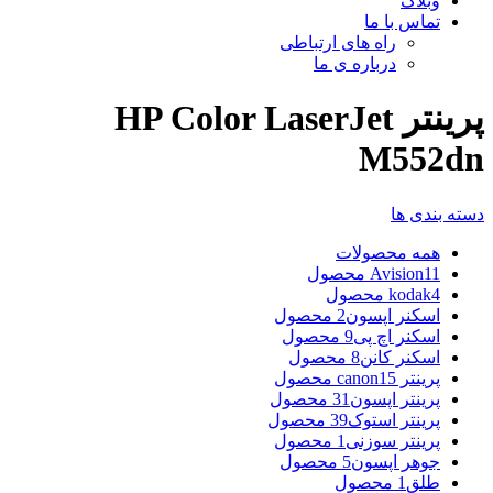
وبلاگ
تماس با ما
راه های ارتباطی
درباره ی ما
پرینتر HP Color LaserJet
M552dn
دسته بندی ها
همه
محصولات
11 محصول
Avision
4 محصول
kodak
اسکنر اپسون
2 محصول
اسکنر اچ پی
9 محصول
اسکنر کانن
8 محصول
پرینتر canon
15 محصول
پرینتر اپسون
31 محصول
پرینتر استوک
39 محصول
پرینتر سوزنی
1 محصول
جوهر اپسون
5 محصول
طلق
1 محصول