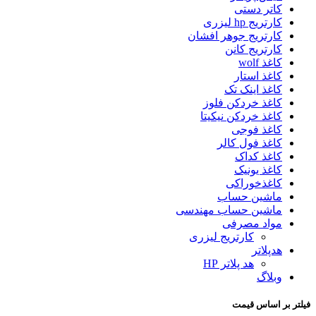
کاتر دستی
کارتریج hp لیزری
کارتریج جوهر افشان
کارتریج کانن
کاغذ wolf
کاغذ استار
کاغذ اینک تک
کاغذ خردکن فلوز
کاغذ خردکن نیکیتا
کاغذ فوجی
کاغذ فول کالر
کاغذ کداک
کاغذ یونیک
کاغذخوراکی
ماشین حساب
ماشین حساب مهندسی
مواد مصرفی
کارتریج لیزری
هدپلاتر
هد پلاتر HP
وبلاگ
فیلتر بر اساس قیمت