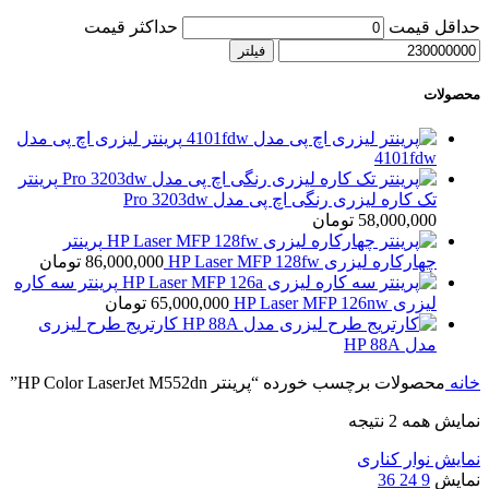
حداقل قیمت
حداکثر قیمت
فیلتر
محصولات
پرینتر لیزری اچ پی مدل
4101fdw
پرینتر
تک کاره لیزری رنگی اچ پی مدل Pro 3203dw
58,000,000
تومان
پرینتر
چهارکاره لیزری HP Laser MFP 128fw
86,000,000
تومان
پرینتر سه کاره
لیزری HP Laser MFP 126nw
65,000,000
تومان
کارتریج طرح لیزری
مدل HP 88A
خانه
محصولات برچسب خورده “پرینتر HP Color LaserJet M552dn”
نمایش همه 2 نتیجه
نمایش نوار کناری
نمایش
9
24
36