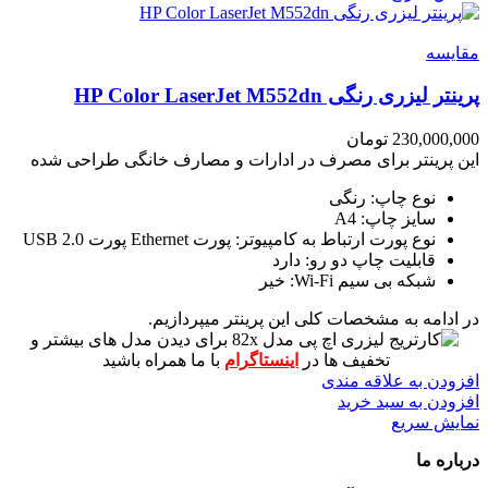
مقايسه
پرینتر لیزری رنگی HP Color LaserJet M552dn
230,000,000
تومان
این پرینتر برای مصرف در ادارات و مصارف خانگی طراحی شده
نوع چاپ: رنگی
سایز چاپ: A4
نوع پورت ارتباط به کامپیوتر: پورت Ethernet پورت USB 2.0
قابلیت چاپ دو رو: دارد
شبکه بی سیم Wi-Fi: خیر
در ادامه به مشخصات کلی این پرینتر میپردازیم.
برای دیدن مدل های بیشتر و
تخفیف ها در
اینستاگرام
با ما همراه باشید
افزودن به علاقه مندی
افزودن به سبد خرید
نمایش سریع
درباره ما