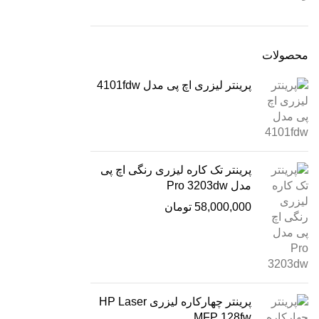
محصولات
پرینتر لیزری اچ پی مدل 4101fdw
پرینتر تک کاره لیزری رنگی اچ پی
مدل Pro 3203dw
58,000,000
تومان
پرینتر چهارکاره لیزری HP Laser
MFP 128fw