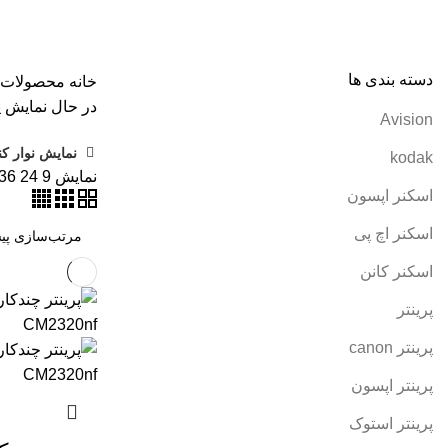
همه
محصولات
AVISION
11 محصول
KODAK
4 محصول
اسکنر اپ
پرینتر سوزنی
1 محصول
جوهر اپسون
5 محصول
طلق
1 محصول
طلق
کارتریج کانن
7 محصول
کاغذ WOLF
9 محصول
کاغذ استار
2 محصول
کاغذ کداک
2 محصول
کاغذ یونیک
3 محصول
کاغذخوراکی
1 محصول
م
دسته بندی ها
خانه
محصولات برچس
در حال نمایش ی
Avision
نمایش نوار کن
kodak
نمایش
9
24
36
اسکنر اپسون
اسکنر اچ پی
اسکنر کانن
پرینتر
پرینتر canon
پرینتر اپسون
پرینتر استوک