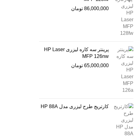
86,000,000
تومان
پرینتر سه کاره لیزری HP Laser
MFP 126nw
65,000,000
تومان
کارتریج طرح لیزری مدل HP 88A