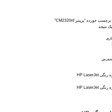
سون
2 محصول
اسکنر اچ پی
9 محصول
اسکنر کانن
8 محصول
پرینتر CANON
 ترنسپرنت
1 محصول
فیش پرینتر
18 محصول
کاتر دستی
1 محصول
کار
کاغذ اینک تک
2 محصول
کاغذ خردکن فلوز
3 محصول
کاغذ خردکن نیکیتا
16 محصول
اشین حساب
1 محصول
ماشین حساب مهندسی
1 محصول
مواد مصرفی
252 مح
ب خورده “پرینتر CM2320nf”
ک نتیجه
اری