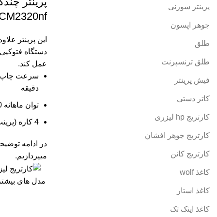
پرینتر سوزنی
 CM2320nf
جوهر اپسون
این پرینتر علاو
طلق
دستگاه فتوکپی 
طلق ترنسپرنت
عمل کند.
فیش پرینتر
دقیقه
کاتر دستی
توان ماهانه 40000 برگ
کارتریج hp لیزری
4 کاره (پرينت، اسکن، کپي، فکس)
کارتریج جوهر افشان
در ادامه توضیح
کارتریج کانن
میپردازیم.
کاغذ wolf
مدل های بیشتر
کاغذ استار
کاغذ اینک تک