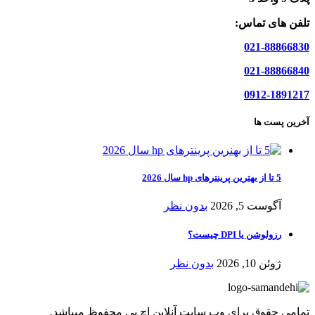
تلفن های تماس:
021-88866830
021-88866840
0912-1891217
آخرین پست ها
5 تا از بهترین پرینترهای hp سال 2026
آگوست 5, 2026
بدون نظر
رزولوشن یا DPI چیست؟
ژوئن 10, 2026
بدون نظر
تمامی حقوق برای وب سایت آنلاین اچ پی محفوظ میباشد.