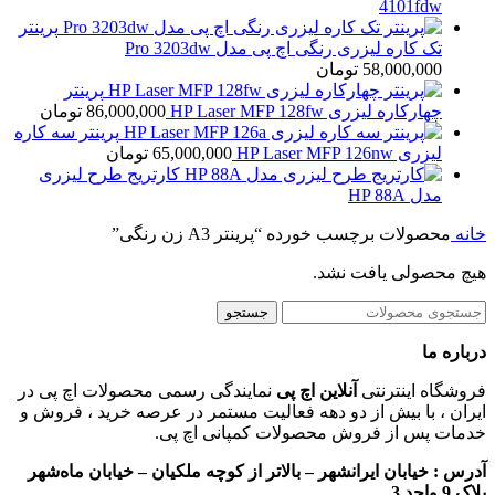
4101fdw
پرینتر
تک کاره لیزری رنگی اچ پی مدل Pro 3203dw
58,000,000
تومان
پرینتر
چهارکاره لیزری HP Laser MFP 128fw
86,000,000
تومان
پرینتر سه کاره
لیزری HP Laser MFP 126nw
65,000,000
تومان
کارتریج طرح لیزری
مدل HP 88A
خانه
محصولات برچسب خورده “پرینتر A3 زن رنگی”
هیچ محصولی یافت نشد.
جستجو
درباره ما
فروشگاه اینترنتی
آنلاین اچ پی
نمایندگی رسمی محصولات اچ پی در
ایران ، با بیش از دو دهه فعالیت مستمر در عرصه خرید ، فروش و
خدمات پس از فروش محصولات کمپانی اچ پی.
آدرس :
خیابان ایرانشهر – بالاتر از کوچه ملکیان – خیابان ماه‌شهر
پلاک 9 واحد 3