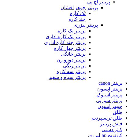
پرینتر اچ پی
پرینتر جوهر افشان
تک کاره
چند کاره
پرینتر لیزری
پرینتر تک کاره
پرینتر تک کاره اداری
پرینتر چند کاره اداری
پرینتر چهار کاره
پرینتر خانگی
پرینتر دورو زن
پرینتر رنگی
پرینتر سه کاره
پرینتر سیاه و سفید
پرینتر canon
پرینتر اپسون
پرینتر استوک
پرینتر سوزنی
جوهر اپسون
طلق
طلق ترنسپرنت
فیش پرینتر
کاتر دستی
کارتریج hp لیزری