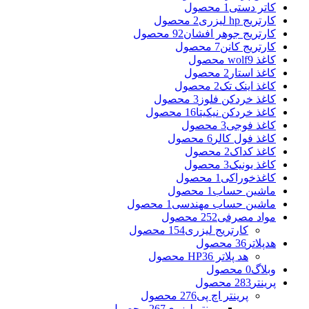
کاتر دستی
1 محصول
کارتریج hp لیزری
2 محصول
کارتریج جوهر افشان
92 محصول
کارتریج کانن
7 محصول
کاغذ wolf
9 محصول
کاغذ استار
2 محصول
کاغذ اینک تک
2 محصول
کاغذ خردکن فلوز
3 محصول
کاغذ خردکن نیکیتا
16 محصول
کاغذ فوجی
3 محصول
کاغذ فول کالر
6 محصول
کاغذ کداک
2 محصول
کاغذ یونیک
3 محصول
کاغذخوراکی
1 محصول
ماشین حساب
1 محصول
ماشین حساب مهندسی
1 محصول
مواد مصرفی
252 محصول
کارتریج لیزری
154 محصول
هدپلاتر
36 محصول
هد پلاتر HP
36 محصول
وبلاگ
0 محصول
پرینتر
283 محصول
پرینتر اچ پی
276 محصول
پرینتر لیزری
267 محصول