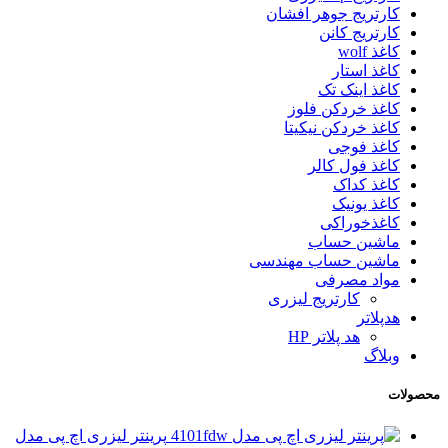
کارتریج جوهر افشان
کارتریج کانن
کاغذ wolf
کاغذ استار
کاغذ اینک تک
کاغذ خردکن فلوز
کاغذ خردکن نیکیتا
کاغذ فوجی
کاغذ فول کالر
کاغذ کداک
کاغذ یونیک
کاغذخوراکی
ماشین حساب
ماشین حساب مهندسی
مواد مصرفی
کارتریج لیزری
هدپلاتر
هد پلاتر HP
وبلاگ
محصولات
پرینتر لیزری اچ پی مدل