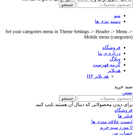
جستجو
منو
دسته بندی ها
Set your categories menu in Theme Settings -> Header -> Menu ->
Mobile menu (categories)
فروشگاه
درباره ی ما
وبلاگ
گزینه فهرست
هدپلاتر
هد پلاتر HP
سبد خرید
بستن
جستجو
برای دیدن محصولاتی که دنبال آن هستید تایپ کنید.
فروشگاه
فیلتر ها
لیست علاقه مندی ها
0
مورد
سبد خرید
حساب من