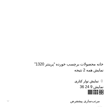
همه
محصولات
AVISION
11 محصول
KODAK
4 محصول
اسکنر اپسون
2 محصول
اسکنر اچ پی
9 محصول
اسکنر کانن
8 محصول
پرینتر CANON
15 محصول
پرینتر اپسون
31 محصول
پرینتر استوک
39 محصول
پرینتر سوزنی
1 محصول
جوهر اپسون
5 محصول
طلق
1 محصول
طلق ترنسپرنت
1 محصول
فیش پرینتر
19 محصول
کاتر دستی
1 محصول
کارتریج HP لیزری
2 محصول
کارتریج جوهر افشان
92 محصول
کارتریج کانن
7 محصول
کاغذ WOLF
9 محصول
کاغذ استار
2 محصول
کاغذ اینک تک
2 محصول
کاغذ خردکن فلوز
3 محصول
کاغذ خردکن نیکیتا
16 محصول
کاغذ فوجی
3 محصول
کاغذ فول کالر
6 محصول
کاغذ کداک
2 محصول
کاغذ یونیک
3 محصول
کاغذخوراکی
1 محصول
ماشین حساب
1 محصول
ماشین حساب مهندسی
1 محصول
مواد مصرفی
252 محصول
هدپلاتر
36 محصول
وبلاگ
0 محصول
پرینتر
283 محصول
خانه
محصولات برچسب خورده “پرینتر 1320”
نمایش همه 2 نتیجه
نمایش نوار کناری
نمایش
9
24
36