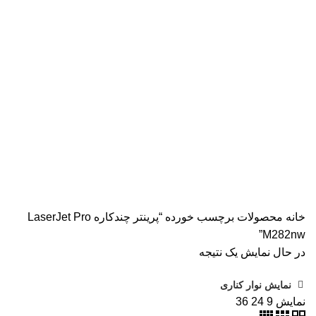
دسته بندی ها
همه
محصولات
AVISION
11 محصول
KODAK
4 محصول
اسکنر اپسون
2 محصول
اسکنر اچ پی
9 محصول
اسکنر کانن
8 محصول
پرینتر CANON
15 محصول
پرینتر اپسون
31 محصول
پرینتر استوک
39 محصول
پرینتر سوزنی
1 محصول
جوهر اپسون
5 محصول
طلق
1 محصول
طلق ترنسپرنت
1 محصول
فیش پرینتر
20 محصول
کاتر دستی
1 محصول
کارتریج HP لیزری
2 محصول
کارتریج جوهر افشان
92 محصول
کارتریج کانن
7 محصول
کاغذ WOLF
9 محصول
کاغذ استار
2 محصول
کاغذ اینک تک
2 محصول
کاغذ خردکن فلوز
3 محصول
کاغذ خردکن نیکیتا
16 محصول
کاغذ فوجی
3 محصول
کاغذ فول کالر
6 محصول
کاغذ کداک
2 محصول
کاغذ یونیک
3 محصول
کاغذخوراکی
1 محصول
ماشین حساب
1 محصول
ماشین حساب مهندسی
1 محصول
مواد مصرفی
252 محصول
هدپلاتر
36 محصول
وبلاگ
0 محصول
پرینتر
283 محصول
خانه
محصولات برچسب خورده “پرینتر چندکاره LaserJet Pro
M282nw”
در حال نمایش یک نتیجه
نمایش نوار کناری
نمایش
9
24
36