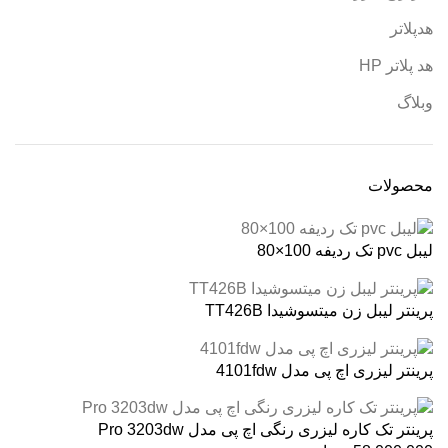
هدپلاتر
هد پلاتر HP
وبلاگ
محصولات
لیبل pvc تک ردیفه 100×80
پرینتر لیبل زن میتسوشیدا TT426B
پرینتر لیزری اچ پی مدل 4101fdw
پرینتر تک کاره لیزری رنگی اچ پی مدل Pro 3203dw