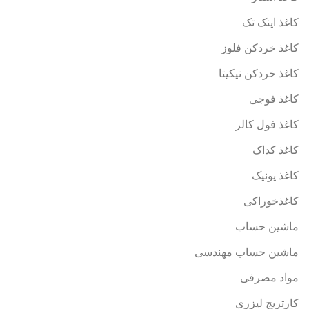
کاغذ اینک تک
کاغذ خردکن فلوز
کاغذ خردکن نیکیتا
کاغذ فوجی
کاغذ فول کالر
کاغذ کداک
کاغذ یونیک
کاغذخوراکی
ماشین حساب
ماشین حساب مهندسی
مواد مصرفی
کارتریج لیزری