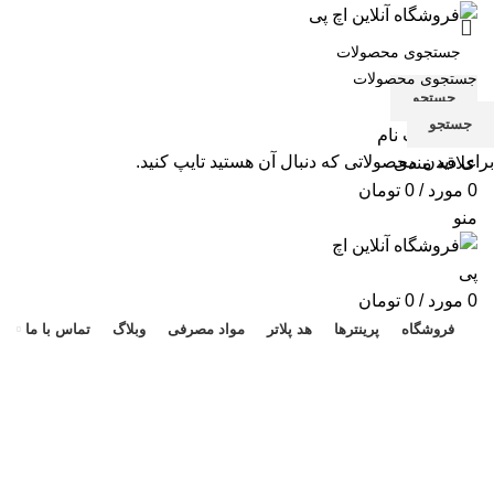
جستجو
جستجو
ورود / ثبت نام
برای دیدن محصولاتی که دنبال آن هستید تایپ کنید.
علاقه مندی
0
مورد
/
0
تومان
منو
هد 
0
مورد
/
0
تومان
فروشگاه
پرینترها
هد پلاتر
مواد مصرفی
وبلاگ
تماس با ما
پرینتر چندکاره LaserJet Pro
M282nw