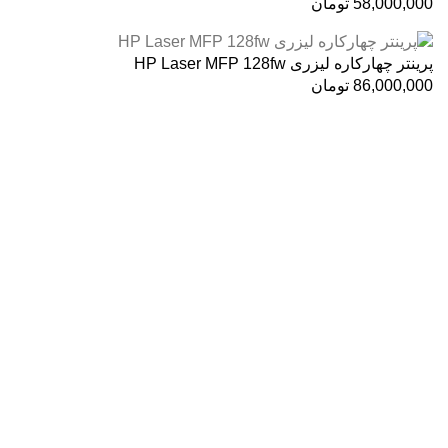
58,000,000
تومان
پرینتر چهارکاره لیزری HP Laser MFP 128fw
86,000,000
تومان
درباره ما
فروشگاه اینترنتی
آنلاین اچ پی
نمایندگی رسمی محصولات اچ پی
در ایران ، با بیش از دو دهه فعالیت مستمر در عرصه خرید ،
فروش و خدمات پس از فروش محصولات کمپانی اچ پی.
آدرس :
خیابان ایرانشهر – بالاتر از کوچه ملکیان – خیابان ماه‌شهر
پلاک 9 واحد 3
تلفن های تماس:
021-88866830
021-88866840