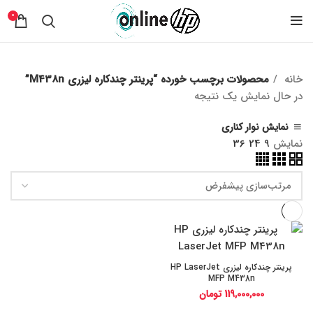
0
خانه
محصولات برچسب خورده “پرینتر چندکاره لیزری M438n”
در حال نمایش یک نتیجه
نمایش نوار کناری
نمایش
9
24
36
پرینتر چندکاره لیزری HP LaserJet
MFP M438n
119,000,000
تومان