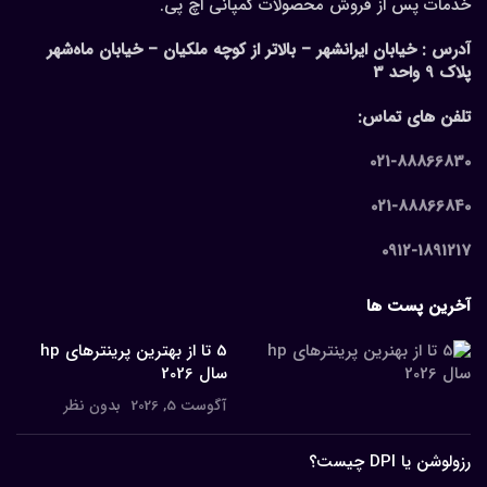
خدمات پس از فروش محصولات کمپانی اچ پی.
آدرس :
خیابان ایرانشهر – بالاتر از کوچه ملکیان – خیابان ماه‌شهر
پلاک 9 واحد 3
تلفن های تماس:
021-88866830
021-88866840
0912-1891217
آخرین پست ها
5 تا از بهترین پرینترهای hp
سال 2026
آگوست 5, 2026
بدون نظر
رزولوشن یا DPI چیست؟