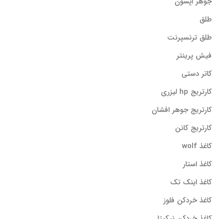
جوهر اپسون
طلق
طلق ترنسپرنت
فیش پرینتر
کاتر دستی
کارتریج hp لیزری
کارتریج جوهر افشان
کارتریج کانن
کاغذ wolf
کاغذ استار
کاغذ اینک تک
کاغذ خردکن فلوز
کاغذ خردکن نیکیتا