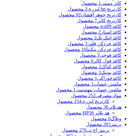
کاتر دستی
1 محصول
کارتریج hp لیزری
2 محصول
کارتریج جوهر افشان
92 محصول
کارتریج کانن
7 محصول
کاغذ wolf
9 محصول
کاغذ استار
2 محصول
کاغذ اینک تک
2 محصول
کاغذ خردکن فلوز
3 محصول
کاغذ خردکن نیکیتا
16 محصول
کاغذ فوجی
3 محصول
کاغذ فول کالر
6 محصول
کاغذ کداک
2 محصول
کاغذ یونیک
3 محصول
کاغذخوراکی
1 محصول
ماشین حساب
1 محصول
ماشین حساب مهندسی
1 محصول
مواد مصرفی
252 محصول
کارتریج لیزری
154 محصول
هدپلاتر
36 محصول
هد پلاتر HP
36 محصول
وبلاگ
0 محصول
پرینتر
283 محصول
پرینتر اچ پی
276 محصول
پرینتر لیزری
267 محصول