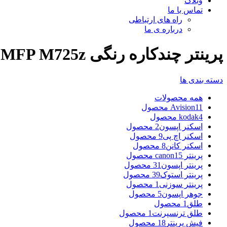
وبلاگ
تماس با ما
راه های ارتباطی
درباره ی ما
پرینتر چندکاره رنگی HP LaserJet MFP M725z
دسته بندی ها
همه
محصولات
11 محصول
Avision
4 محصول
kodak
اسکنر اپسون
2 محصول
اسکنر اچ پی
9 محصول
اسکنر کانن
8 محصول
پرینتر canon
15 محصول
پرینتر اپسون
31 محصول
پرینتر استوک
39 محصول
پرینتر سوزنی
1 محصول
جوهر اپسون
5 محصول
طلق
1 محصول
طلق ترنسپرنت
1 محصول
فیش پرینتر
18 محصول