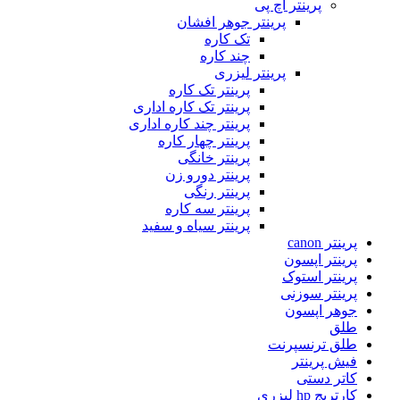
پرینتر اچ پی
پرینتر جوهر افشان
تک کاره
چند کاره
پرینتر لیزری
پرینتر تک کاره
پرینتر تک کاره اداری
پرینتر چند کاره اداری
پرینتر چهار کاره
پرینتر خانگی
پرینتر دورو زن
پرینتر رنگی
پرینتر سه کاره
پرینتر سیاه و سفید
پرینتر canon
پرینتر اپسون
پرینتر استوک
پرینتر سوزنی
جوهر اپسون
طلق
طلق ترنسپرنت
فیش پرینتر
کاتر دستی
کارتریج hp لیزری