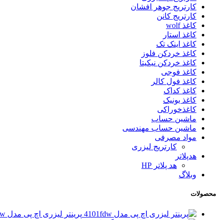
کارتریج جوهر افشان
کارتریج کانن
کاغذ wolf
کاغذ استار
کاغذ اینک تک
کاغذ خردکن فلوز
کاغذ خردکن نیکیتا
کاغذ فوجی
کاغذ فول کالر
کاغذ کداک
کاغذ یونیک
کاغذخوراکی
ماشین حساب
ماشین حساب مهندسی
مواد مصرفی
کارتریج لیزری
هدپلاتر
هد پلاتر HP
وبلاگ
محصولات
پرینتر لیزری اچ پی مدل 4101fdw