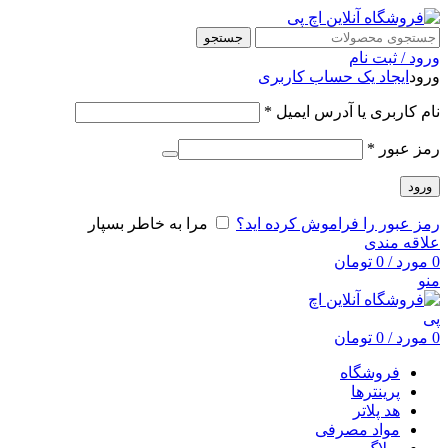
جستجو
ورود / ثبت نام
ورود
ایجاد یک حساب کاربری
نام کاربری یا آدرس ایمیل
*
رمز عبور
*
ورود
رمز عبور را فراموش کرده اید؟
مرا به خاطر بسپار
علاقه مندی
0
مورد
/
0
تومان
منو
0
مورد
/
0
تومان
فروشگاه
پرینترها
هد پلاتر
مواد مصرفی