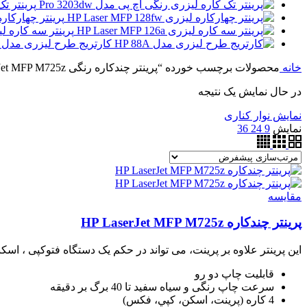
پرینتر تک 
پرینتر چهارکاره لیزری 28fw
پرینتر سه کاره لیزری MFP 126nw
کارتریج طرح لیزری مدل HP 88A
خانه
محصولات برچسب خورده “پرینتر چندکاره رنگی HP LaserJet MFP M725z”
در حال نمایش یک نتیجه
نمایش نوار کناری
نمایش
9
24
36
مقايسه
پرینتر چندکاره HP LaserJet MFP M725z
این پرینتر علاوه بر پرینت، می تواند در حکم یک دستگاه فتوکپی ، اس
قابلیت چاپ دو رو
سرعت چاپ رنگی و سیاه سفید تا 40 برگ بر دقیقه
4 کاره (پرينت، اسکن، کپي، فکس)