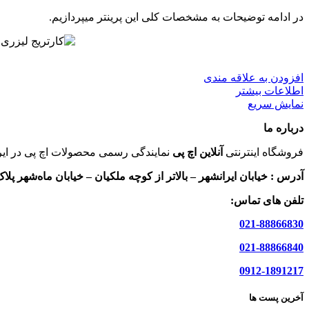
در ادامه توضیحات به مشخصات کلی این پرینتر میپردازیم.
افزودن به علاقه مندی
اطلاعات بیشتر
نمایش سریع
درباره ما
فروشگاه اینترنتی
آنلاین اچ پی
نمایندگی رسمی محصولات اچ پی در ایر
آدرس :
خیابان ایرانشهر – بالاتر از کوچه ملکیان – خیابان ماه‌شهر پلاک 9 واحد 
تلفن های تماس:
021-88866830
021-88866840
0912-1891217
آخرین پست ها