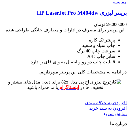
مقايسه
پرینتر لیزری HP LaserJet Pro M404dw
59,000,000
تومان
این پرینتر برای مصرف در ادارات و مصارف خانگی طراحی شده
پرینتر تک کاره
چاپ سیاه و سفید
سرعت چاپ 40 برگ
سایز چاپ : A4
قابلیت چاپ دو رو و اتصال به وای فای را دارد
در ادامه به مشخصات کلی این پرینتر میپردازیم.
برای دیدن مدل های بیشتر و
تخفیف ها در
اینستاگرام
با ما همراه باشید
افزودن به علاقه مندی
افزودن به سبد خرید
نمایش سریع
درباره ما