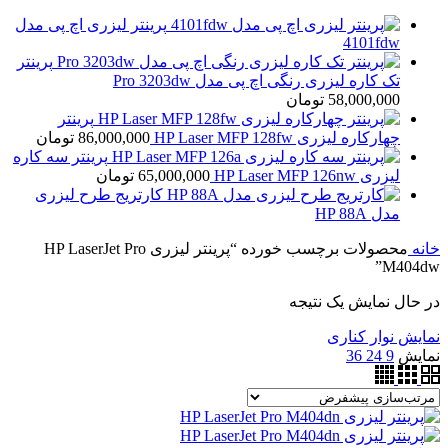
پرینتر لیزری اچ پی مدل
4101fdw
پرینتر
تک کاره لیزری رنگی اچ پی مدل Pro 3203dw
58,000,000
تومان
پرینتر
چهارکاره لیزری HP Laser MFP 128fw
86,000,000
تومان
پرینتر سه کاره
لیزری HP Laser MFP 126nw
65,000,000
تومان
کارتریج طرح لیزری
مدل HP 88A
خانه
محصولات برچسب خورده “پرینتر لیزری HP LaserJet Pro
M404dw”
در حال نمایش یک نتیجه
نمایش نوار کناری
نمایش
9
24
36