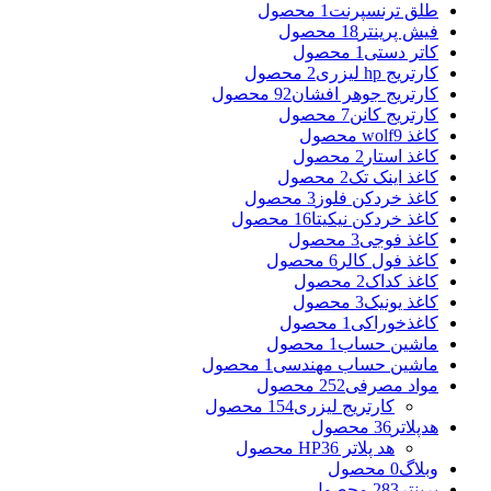
طلق ترنسپرنت
1 محصول
فیش پرینتر
18 محصول
کاتر دستی
1 محصول
کارتریج hp لیزری
2 محصول
کارتریج جوهر افشان
92 محصول
کارتریج کانن
7 محصول
کاغذ wolf
9 محصول
کاغذ استار
2 محصول
کاغذ اینک تک
2 محصول
کاغذ خردکن فلوز
3 محصول
کاغذ خردکن نیکیتا
16 محصول
کاغذ فوجی
3 محصول
کاغذ فول کالر
6 محصول
کاغذ کداک
2 محصول
کاغذ یونیک
3 محصول
کاغذخوراکی
1 محصول
ماشین حساب
1 محصول
ماشین حساب مهندسی
1 محصول
مواد مصرفی
252 محصول
کارتریج لیزری
154 محصول
هدپلاتر
36 محصول
هد پلاتر HP
36 محصول
وبلاگ
0 محصول
پرینتر
283 محصول