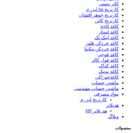
کاتر دستی
کارتریج hp لیزری
کارتریج جوهر افشان
کارتریج کانن
کاغذ wolf
کاغذ استار
کاغذ اینک تک
کاغذ خردکن فلوز
کاغذ خردکن نیکیتا
کاغذ فوجی
کاغذ فول کالر
کاغذ کداک
کاغذ یونیک
کاغذخوراکی
ماشین حساب
ماشین حساب مهندسی
مواد مصرفی
کارتریج لیزری
هدپلاتر
هد پلاتر HP
وبلاگ
محصولات