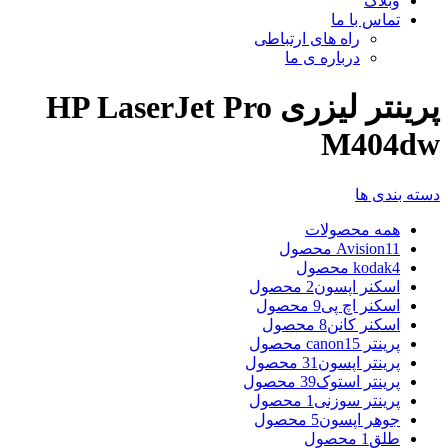
وبلاگ
تماس با ما
راه های ارتباطی
درباره ی ما
پرینتر لیزری HP LaserJet Pro
M404dw
دسته بندی ها
همه
محصولات
11 محصول
Avision
4 محصول
kodak
اسکنر اپسون
2 محصول
اسکنر اچ پی
9 محصول
اسکنر کانن
8 محصول
پرینتر canon
15 محصول
پرینتر اپسون
31 محصول
پرینتر استوک
39 محصول
پرینتر سوزنی
1 محصول
جوهر اپسون
5 محصول
طلق
1 محصول