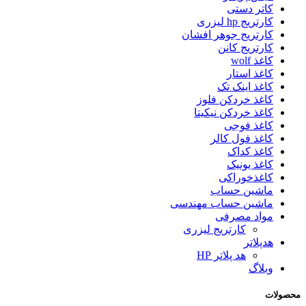
کاتر دستی
کارتریج hp لیزری
کارتریج جوهر افشان
کارتریج کانن
کاغذ wolf
کاغذ استار
کاغذ اینک تک
کاغذ خردکن فلوز
کاغذ خردکن نیکیتا
کاغذ فوجی
کاغذ فول کالر
کاغذ کداک
کاغذ یونیک
کاغذخوراکی
ماشین حساب
ماشین حساب مهندسی
مواد مصرفی
کارتریج لیزری
هدپلاتر
هد پلاتر HP
وبلاگ
محصولات