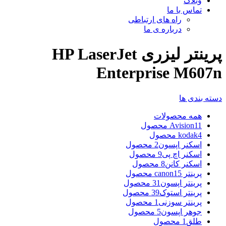
وبلاگ
تماس با ما
راه های ارتباطی
درباره ی ما
پرینتر لیزری HP LaserJet
Enterprise M607n
دسته بندی ها
همه
محصولات
11 محصول
Avision
4 محصول
kodak
اسکنر اپسون
2 محصول
اسکنر اچ پی
9 محصول
اسکنر کانن
8 محصول
پرینتر canon
15 محصول
پرینتر اپسون
31 محصول
پرینتر استوک
39 محصول
پرینتر سوزنی
1 محصول
جوهر اپسون
5 محصول
طلق
1 محصول