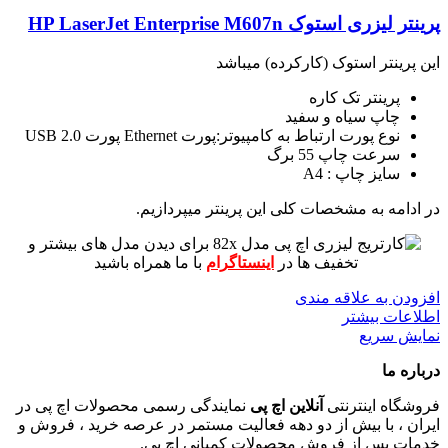
پرینتر لیزری استوک HP LaserJet Enterprise M607n
این پرینتر استوک (کارکرده) میباشد
پرینتر تک کاره
چاپ سیاه و سفید
نوع پورت ارتباط به کامپیوتر:پورت Ethernet پورت USB 2.0
سرعت چاپ 55 برگ
سایز چاپ : A4
در ادامه به مشخصات کلی این پرینتر میپردازیم.
برای دیدن مدل های بیشتر و
تخفیف ها در
اینستاگرام
با ما همراه باشید
افزودن به علاقه مندی
اطلاعات بیشتر
نمایش سریع
درباره ما
فروشگاه اینترنتی
آنلاین اچ پی
نمایندگی رسمی محصولات اچ پی در
ایران ، با بیش از دو دهه فعالیت مستمر در عرصه خرید ، فروش و
خدمات پس از فروش محصولات کمپانی اچ پی.