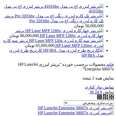
پرینتر لیزری اچ پی مدل
4101fdw
پرینتر
تک کاره لیزری رنگی اچ پی مدل Pro 3203dw
58,000,000
تومان
پرینتر
چهارکاره لیزری HP Laser MFP 128fw
86,000,000
تومان
پرینتر سه کاره
لیزری HP Laser MFP 126nw
65,000,000
تومان
کارتریج طرح لیزری
مدل HP 88A
خانه
محصولات برچسب خورده “پرینتر لیزری HP LaserJet
Enterprise M607n”
نمایش همه 2 نتیجه
نمایش نوار کناری
نمایش
9
24
36