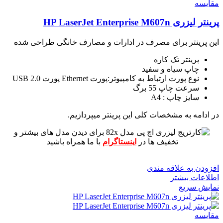
مقايسه
پرینتر لیزری HP LaserJet Enterprise M607n
این پرینتر برای مصرف در ادارات و مصارف خانگی طراحی شده
پرینتر تک کاره
چاپ سیاه و سفید
نوع پورت ارتباط به کامپیوتر:پورت Ethernet پورت USB 2.0
سرعت چاپ 55 برگ
سایز چاپ : A4
در ادامه به مشخصات کلی این پرینتر میپردازیم.
برای دیدن مدل های بیشتر و
تخفیف ها در
اینستاگرام
با ما همراه باشید
افزودن به علاقه مندی
اطلاعات بیشتر
نمایش سریع
مقايسه