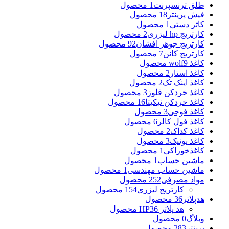
طلق ترنسپرنت
1 محصول
فیش پرینتر
18 محصول
کاتر دستی
1 محصول
کارتریج hp لیزری
2 محصول
کارتریج جوهر افشان
92 محصول
کارتریج کانن
7 محصول
کاغذ wolf
9 محصول
کاغذ استار
2 محصول
کاغذ اینک تک
2 محصول
کاغذ خردکن فلوز
3 محصول
کاغذ خردکن نیکیتا
16 محصول
کاغذ فوجی
3 محصول
کاغذ فول کالر
6 محصول
کاغذ کداک
2 محصول
کاغذ یونیک
3 محصول
کاغذخوراکی
1 محصول
ماشین حساب
1 محصول
ماشین حساب مهندسی
1 محصول
مواد مصرفی
252 محصول
کارتریج لیزری
154 محصول
هدپلاتر
36 محصول
هد پلاتر HP
36 محصول
وبلاگ
0 محصول
پرینتر
283 محصول