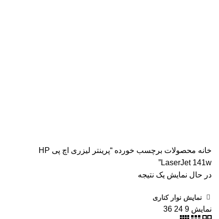
دسته بندی ها
همه
محصولات
AVISION
11 محصول
KODAK
4 محصول
اسکنر اپسون
2 محصول
اسکنر اچ پی
9 محصول
اسکنر کانن
8 محصول
پرینتر CANON
15 محصول
پرینتر اپسون
31 محصول
پرینتر استوک
39 محصول
پرینتر سوزنی
1 محصول
جوهر اپسون
5 محصول
طلق
1 محصول
طلق ترنسپرنت
1 محصول
فیش پرینتر
18 محصول
کاتر دستی
1 محصول
کارتریج HP لیزری
2 محصول
کارتریج جوهر افشان
92 محصول
کارتریج کانن
7 محصول
کاغذ WOLF
9 محصول
کاغذ استار
2 محصول
کاغذ اینک تک
2 محصول
کاغذ خردکن فلوز
3 محصول
کاغذ خردکن نیکیتا
16 محصول
کاغذ فوجی
3 محصول
کاغذ فول کالر
6 محصول
کاغذ کداک
2 محصول
کاغذ یونیک
3 محصول
کاغذخوراکی
1 محصول
ماشین حساب
1 محصول
ماشین حساب مهندسی
1 محصول
مواد مصرفی
252 محصول
هدپلاتر
36 محصول
وبلاگ
0 محصول
پرینتر
283 محصول
خانه
محصولات برچسب خورده “پرینتر لیزری اچ پی HP
LaserJet 141w”
در حال نمایش یک نتیجه
نمایش نوار کناری
نمایش
9
24
36