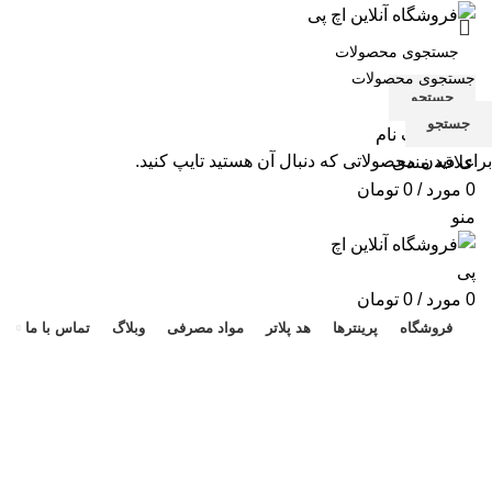
جستجو
جستجو
ورود / ثبت نام
برای دیدن محصولاتی که دنبال آن هستید تایپ کنید.
علاقه مندی
0
مورد
/
0
تومان
منو
هد 
0
مورد
/
0
تومان
فروشگاه
پرینترها
هد پلاتر
مواد مصرفی
وبلاگ
تماس با ما
پرینتر لیزری اچ پی HP LaserJet
141w