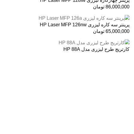
پرینتر چهارکاره لیزری HP Laser MFP 128fw
86,000,000
تومان
پرینتر سه کاره لیزری HP Laser MFP 126nw
65,000,000
تومان
کارتریج طرح لیزری مدل HP 88A
درباره ما
فروشگاه اینترنتی
آنلاین اچ پی
نمایندگی رسمی محصولات اچ پی
در ایران ، با بیش از دو دهه فعالیت مستمر در عرصه خرید ،
فروش و خدمات پس از فروش محصولات کمپانی اچ پی.
آدرس :
خیابان ایرانشهر – بالاتر از کوچه ملکیان – خیابان ماه‌شهر
پلاک 9 واحد 3
تلفن های تماس: