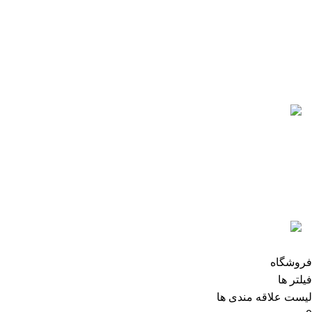
021-88866830
021-88866840
0912-1891217
آخرین پست ها
5 تا از بهترین پرینترهای hp سال 2026
آگوست 5, 2026
بدون نظر
رزولوشن یا DPI چیست؟
ژوئن 10, 2026
بدون نظر
تمامی حقوق برای وب سایت آنلاین اچ پی محفوظ میباشد.
فروشگاه
فیلتر ها
لیست علاقه مندی ها