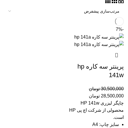
-7%
پرینتر سه کاره hp
141w
30,500,000
تومان
28,500,000
تومان
چاپگر لیزری HP 141w
محصولی از شرکت اچ پی HP
است.
سایز چاپ: A4