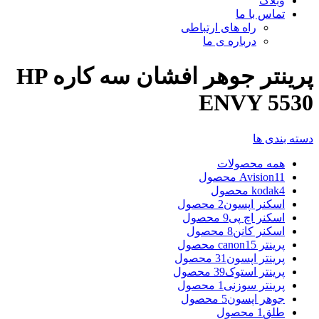
وبلاگ
تماس با ما
راه های ارتباطی
درباره ی ما
پرینتر جوهر افشان سه کاره HP
ENVY 5530
دسته بندی ها
همه
محصولات
11 محصول
Avision
4 محصول
kodak
اسکنر اپسون
2 محصول
اسکنر اچ پی
9 محصول
اسکنر کانن
8 محصول
پرینتر canon
15 محصول
پرینتر اپسون
31 محصول
پرینتر استوک
39 محصول
پرینتر سوزنی
1 محصول
جوهر اپسون
5 محصول
طلق
1 محصول