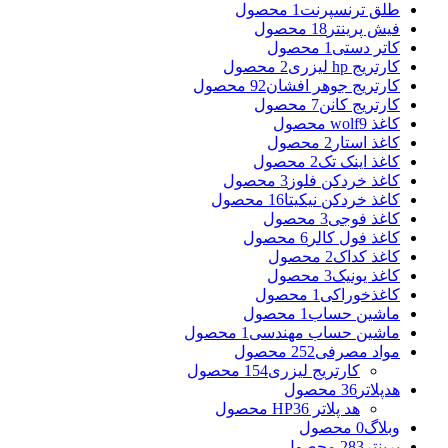
طلق ترنسپرنت
1 محصول
فیش پرینتر
18 محصول
کاتر دستی
1 محصول
کارتریج hp لیزری
2 محصول
کارتریج جوهر افشان
92 محصول
کارتریج کانن
7 محصول
کاغذ wolf
9 محصول
کاغذ استار
2 محصول
کاغذ اینک تک
2 محصول
کاغذ خردکن فلوز
3 محصول
کاغذ خردکن نیکیتا
16 محصول
کاغذ فوجی
3 محصول
کاغذ فول کالر
6 محصول
کاغذ کداک
2 محصول
کاغذ یونیک
3 محصول
کاغذخوراکی
1 محصول
ماشین حساب
1 محصول
ماشین حساب مهندسی
1 محصول
مواد مصرفی
252 محصول
کارتریج لیزری
154 محصول
هدپلاتر
36 محصول
هد پلاتر HP
36 محصول
وبلاگ
0 محصول
پرینتر
283 محصول