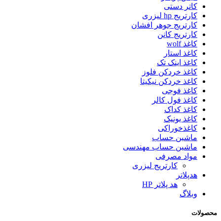
کاتر دستی
کارتریج hp لیزری
کارتریج جوهر افشان
کارتریج کانن
کاغذ wolf
کاغذ استار
کاغذ اینک تک
کاغذ خردکن فلوز
کاغذ خردکن نیکیتا
کاغذ فوجی
کاغذ فول کالر
کاغذ کداک
کاغذ یونیک
کاغذخوراکی
ماشین حساب
ماشین حساب مهندسی
مواد مصرفی
کارتریج لیزری
هدپلاتر
هد پلاتر HP
وبلاگ
محصولات