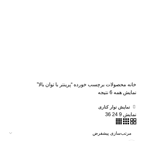
همه
محصولات
AVISION
11 محصول
KODAK
4 محصول
اسکنر اپسون
2 محصول
اسکنر اچ پی
9 محصول
اسکنر کانن
8 محصول
پرینتر CANON
15 محصول
پرینتر اپسون
31 محصول
پرینتر استوک
39 محصول
پرینتر سوزنی
1 محصول
جوهر اپسون
5 محصول
طلق
1 محصول
طلق ترنسپرنت
1 محصول
فیش پرینتر
18 محصول
کاتر دستی
1 محصول
کارتریج HP لیزری
2 محصول
کارتریج جوهر افشان
92 محصول
کارتریج کانن
7 محصول
کاغذ WOLF
9 محصول
کاغذ استار
2 محصول
کاغذ اینک تک
2 محصول
کاغذ خردکن فلوز
3 محصول
کاغذ خردکن نیکیتا
16 محصول
کاغذ فوجی
3 محصول
کاغذ فول کالر
6 محصول
کاغذ کداک
2 محصول
کاغذ یونیک
3 محصول
کاغذخوراکی
1 محصول
ماشین حساب
1 محصول
ماشین حساب مهندسی
1 محصول
مواد مصرفی
252 محصول
هدپلاتر
36 محصول
وبلاگ
0 محصول
پرینتر
283 محصول
خانه
محصولات برچسب خورده “پرینتر با توان بالا”
نمایش همه 6 نتیجه
نمایش نوار کناری
نمایش
9
24
36