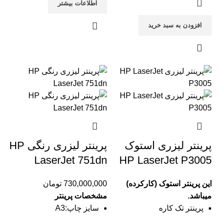
اطلاعات بیشتر
افزودن به سبد خرید
پرینتر لیزری استوک
پرینتر لیزری رنگی HP
LaserJet 751dn
HP LaserJet P3005
این پرینتر استوک (کارکرده)
730,000,000
تومان
میباشد.
مشخصات پرینتر
پرینتر تک کاره
سایز چاپ:A3