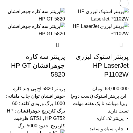
پرینتر استوک لیزری
پرینتر سه کاره
HP LaserJet
جوهرافشان HP GT
5820
P1102W
63,000,000
تومان
پرینتر 5820 اچ پی چند کاره
این پرینتر استوک (دست دوم)
جوهر افشان
توان چاپ ماهانه :
اروپا میباشد تا یک هفته مهلت
1000 برگ
ورودی کاغذ : 60
تست دارند
برگ
کارتریج جوهرافشان : HP
پرینتر تک کاره
GT51 , HP GT52
ظرفیت
کارتریج: حدود 5000 برگ
چاپ سیاه و سفید