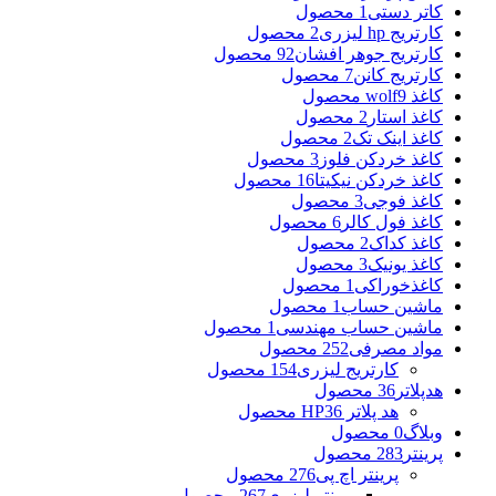
کاتر دستی
1 محصول
کارتریج hp لیزری
2 محصول
کارتریج جوهر افشان
92 محصول
کارتریج کانن
7 محصول
کاغذ wolf
9 محصول
کاغذ استار
2 محصول
کاغذ اینک تک
2 محصول
کاغذ خردکن فلوز
3 محصول
کاغذ خردکن نیکیتا
16 محصول
کاغذ فوجی
3 محصول
کاغذ فول کالر
6 محصول
کاغذ کداک
2 محصول
کاغذ یونیک
3 محصول
کاغذخوراکی
1 محصول
ماشین حساب
1 محصول
ماشین حساب مهندسی
1 محصول
مواد مصرفی
252 محصول
کارتریج لیزری
154 محصول
هدپلاتر
36 محصول
هد پلاتر HP
36 محصول
وبلاگ
0 محصول
پرینتر
283 محصول
پرینتر اچ پی
276 محصول
پرینتر لیزری
267 محصول