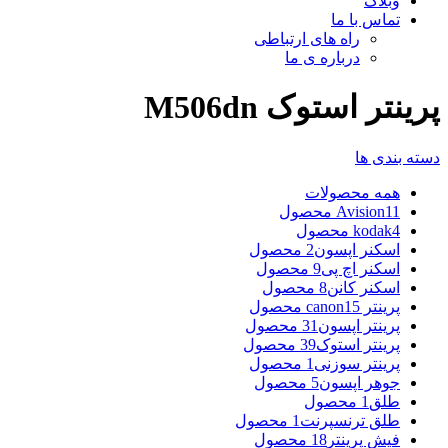
وبلاگ
تماس با ما
راه های ارتباطی
درباره ی ما
پرینتر استوک M506dn
دسته بندی ها
همه
محصولات
11 محصول
Avision
4 محصول
kodak
اسکنر اپسون
2 محصول
اسکنر اچ پی
9 محصول
اسکنر کانن
8 محصول
پرینتر canon
15 محصول
پرینتر اپسون
31 محصول
پرینتر استوک
39 محصول
پرینتر سوزنی
1 محصول
جوهر اپسون
5 محصول
طلق
1 محصول
طلق ترنسپرنت
1 محصول
فیش پرینتر
18 محصول