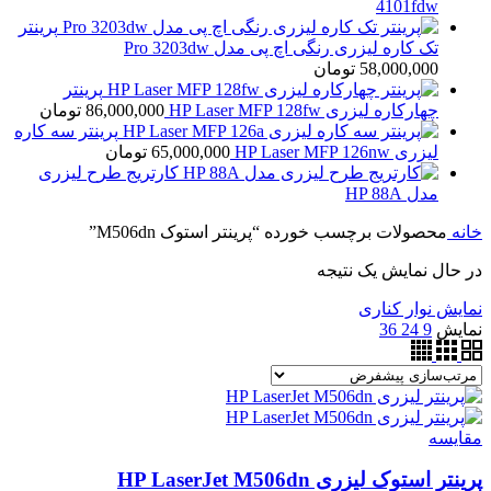
4101fdw
پرینتر
تک کاره لیزری رنگی اچ پی مدل Pro 3203dw
58,000,000
تومان
پرینتر
چهارکاره لیزری HP Laser MFP 128fw
86,000,000
تومان
پرینتر سه کاره
لیزری HP Laser MFP 126nw
65,000,000
تومان
کارتریج طرح لیزری
مدل HP 88A
خانه
محصولات برچسب خورده “پرینتر استوک M506dn”
در حال نمایش یک نتیجه
نمایش نوار کناری
نمایش
9
24
36
مقايسه
پرینتر استوک لیزری HP LaserJet M506dn