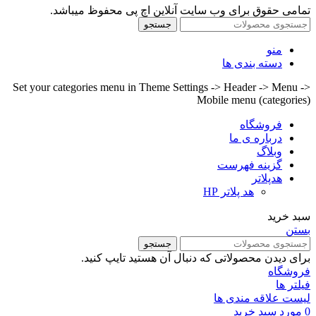
تمامی حقوق برای وب سایت آنلاین اچ پی محفوظ میباشد.
جستجو
منو
دسته بندی ها
Set your categories menu in Theme Settings -> Header -> Menu ->
Mobile menu (categories)
فروشگاه
درباره ی ما
وبلاگ
گزینه فهرست
هدپلاتر
هد پلاتر HP
سبد خرید
بستن
جستجو
برای دیدن محصولاتی که دنبال آن هستید تایپ کنید.
فروشگاه
فیلتر ها
لیست علاقه مندی ها
0
مورد
سبد خرید