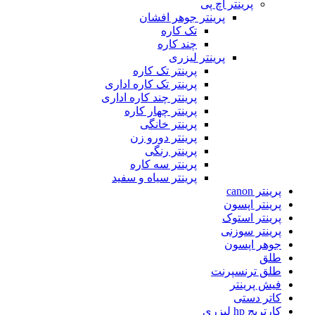
پرینتر اچ پی
پرینتر جوهر افشان
تک کاره
چند کاره
پرینتر لیزری
پرینتر تک کاره
پرینتر تک کاره اداری
پرینتر چند کاره اداری
پرینتر چهار کاره
پرینتر خانگی
پرینتر دورو زن
پرینتر رنگی
پرینتر سه کاره
پرینتر سیاه و سفید
پرینتر canon
پرینتر اپسون
پرینتر استوک
پرینتر سوزنی
جوهر اپسون
طلق
طلق ترنسپرنت
فیش پرینتر
کاتر دستی
کارتریج hp لیزری