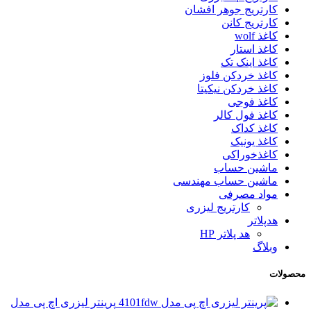
کارتریج جوهر افشان
کارتریج کانن
کاغذ wolf
کاغذ استار
کاغذ اینک تک
کاغذ خردکن فلوز
کاغذ خردکن نیکیتا
کاغذ فوجی
کاغذ فول کالر
کاغذ کداک
کاغذ یونیک
کاغذخوراکی
ماشین حساب
ماشین حساب مهندسی
مواد مصرفی
کارتریج لیزری
هدپلاتر
هد پلاتر HP
وبلاگ
محصولات
پرینتر لیزری اچ پی مدل