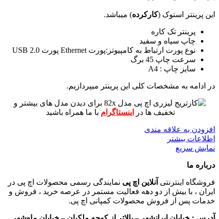
این پرینتر استوک (
کارکرده
) میباشد.
پرینتر تک کاره
چاپ سیاه و سفید
نوع پورت ارتباط به کامپیوتر:پورت Ethernet پورت USB 2.0
سرعت چاپ 45 برگ
سایز چاپ : A4
در ادامه به مشخصات کلی این پرینتر میپردازیم.
برای دیدن مدل های بیشتر و
تخفیف ها در
اینستاگرام
با ما همراه باشید
افزودن به علاقه مندی
اطلاعات بیشتر
نمایش سریع
درباره ما
فروشگاه اینترنتی
آنلاین اچ پی
نمایندگی رسمی محصولات اچ پی در
ایران ، با بیش از دو دهه فعالیت مستمر در عرصه خرید ، فروش و
خدمات پس از فروش محصولات کمپانی اچ پی.
آدرس :
خیابان ایرانشهر – بالاتر از کوچه ملکیان – خیابان ماه‌شهر