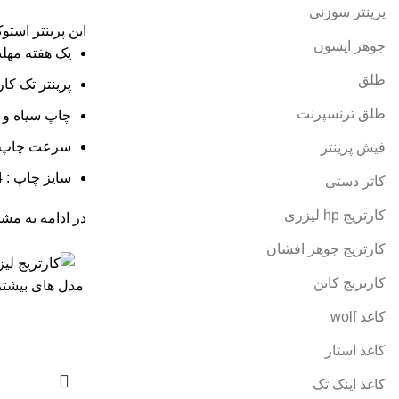
پرینتر سوزنی
این پرینتر استوک
جوهر اپسون
یک هفته مه
طلق
پرینتر تک کار
طلق ترنسپرنت
چاپ سیاه و 
سرعت چاپ 33 بر
فیش پرینتر
سایز چاپ : A4
کاتر دستی
کارتریج hp لیزری
در ادامه به مشخ
کارتریج جوهر افشان
کارتریج کانن
مدل های بیشتر
کاغذ wolf
کاغذ استار
کاغذ اینک تک