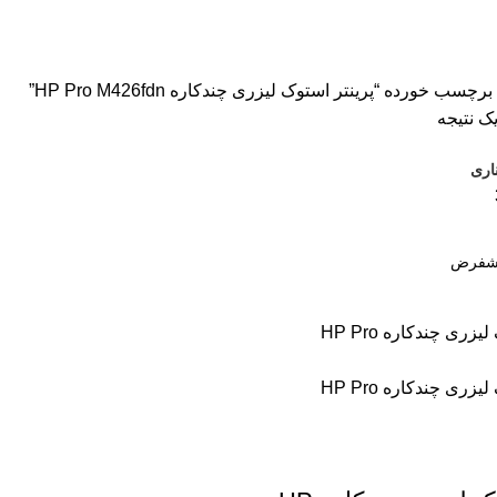
سون
2 محصول
اسکنر اچ پی
9 محصول
اسکنر کانن
8 محصول
پرینتر CANON
 ترنسپرنت
1 محصول
فیش پرینتر
18 محصول
کاتر دستی
1 محصول
کار
کاغذ اینک تک
2 محصول
کاغذ خردکن فلوز
3 محصول
کاغذ خردکن نیکیتا
16 محصول
اشین حساب
1 محصول
ماشین حساب مهندسی
1 محصول
مواد مصرفی
252 مح
ب خورده “پرینتر استوک لیزری چندکاره HP Pro M426fdn”
ک نتیجه
اری