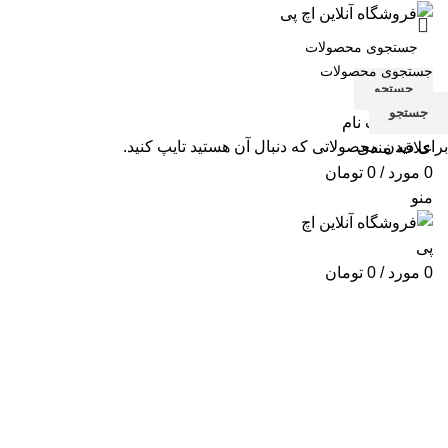
جستجو
جستجو
ورود / ثبت نام
برای دیدن محصولاتی که دنبال آن هستید تایپ کنید.
علاقه مندی
0
مورد
/
0
تومان
منو
0
مورد
/
0
تومان
پرینتر استوک لیزری چندکاره HP Pro M426fdn
دسته بندی ها