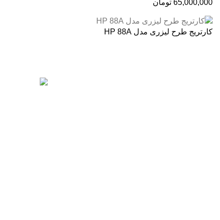
65,000,000
تومان
کارتریج طرح لیزری مدل HP 88A
درباره ما
آخرین پست ها
فروشگاه اینترنتی
آنلاین اچ پی
نمایندگی رسمی
محصولات اچ پی در ایران ، با بیش از دو دهه
فعالیت مستمر در عرصه خرید ، فروش و
خدمات پس از فروش محصولات کمپانی اچ پی.
آدرس :
خیابان ایرانشهر – بالاتر از کوچه ملکیان
– خیابان ماه‌شهر پلاک 9 واحد 3
رزولوشن یا DPI چیست؟
تلفن های تماس:
ژوئن 10, 2026
021-88866830
021-88866840