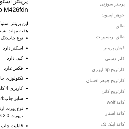
پرینتر سوزنی
o M426fdn
جوهر اپسون
این پرینتر استو
طلق
هفته مهلت تست
طلق ترنسپرنت
نوع چاپ:تک 
فیش پرینتر
اسکنر:دارد
کپی:دارد
کاتر دستی
فکس:دارد
کارتریج hp لیزری
تکنولوژی چا
کارتریج جوهر افشان
کاربری:4 کاره (پرینت، اسکن، کپی، فکس)
کارتریج کانن
سایز چاپ:A4
کاغذ wolf
کاغذ استار
، پورت USB 2.0
کاغذ اینک تک
قابلیت چاپ د