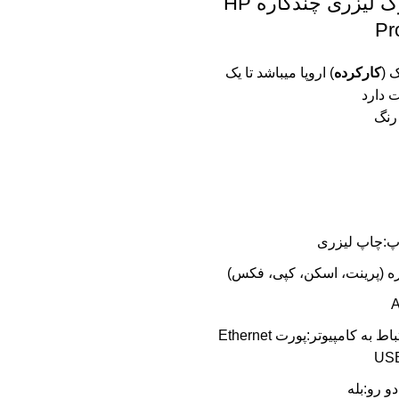
پرینتر استوک لیزری چندکاره HP
Pr
ک (
کارکرده
) اروپا میباشد تا یک
 دارد
رنگ
پ:چاپ لیزری
نوع پورت ارتباط به کامپیوتر:پورت Ethernet
و رو:بله