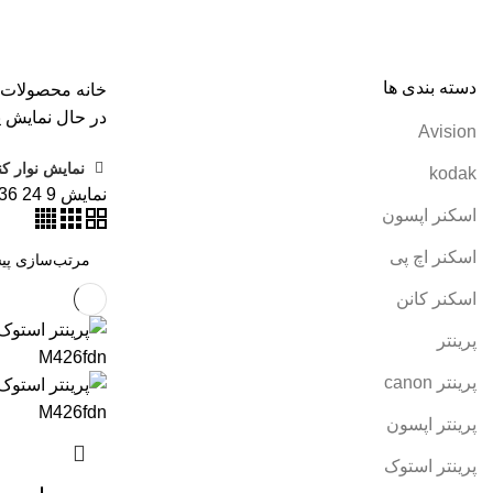
همه
محصولات
AVISION
11 محصول
KODAK
4 محصول
اسکنر اپ
پرینتر سوزنی
1 محصول
جوهر اپسون
5 محصول
طلق
1 محصول
طلق
کارتریج کانن
7 محصول
کاغذ WOLF
9 محصول
کاغذ استار
2 محصول
کاغذ کداک
2 محصول
کاغذ یونیک
3 محصول
کاغذخوراکی
1 محصول
م
دسته بندی ها
خانه
محصولات برچس
در حال نمایش ی
Avision
نمایش نوار کن
kodak
نمایش
9
24
36
اسکنر اپسون
اسکنر اچ پی
اسکنر کانن
پرینتر
پرینتر canon
پرینتر اپسون
پرینتر استوک