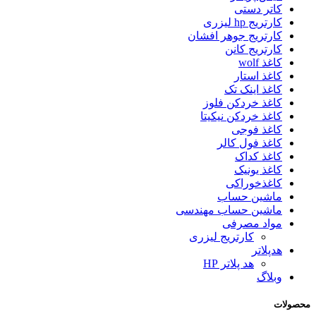
کاتر دستی
کارتریج hp لیزری
کارتریج جوهر افشان
کارتریج کانن
کاغذ wolf
کاغذ استار
کاغذ اینک تک
کاغذ خردکن فلوز
کاغذ خردکن نیکیتا
کاغذ فوجی
کاغذ فول کالر
کاغذ کداک
کاغذ یونیک
کاغذخوراکی
ماشین حساب
ماشین حساب مهندسی
مواد مصرفی
کارتریج لیزری
هدپلاتر
هد پلاتر HP
وبلاگ
محصولات