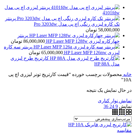
پرینتر لیزری اچ پی مدل
4101fdw
پرینتر
تک کاره لیزری رنگی اچ پی مدل Pro 3203dw
58,000,000
تومان
پرینتر
چهارکاره لیزری HP Laser MFP 128fw
86,000,000
تومان
پرینتر سه کاره
لیزری HP Laser MFP 126nw
65,000,000
تومان
کارتریج طرح لیزری
مدل HP 88A
خانه
محصولات برچسب خورده “قیمت کارتریج تونر لیزری اچ پی
10A”
در حال نمایش یک نتیجه
نمایش نوار کناری
نمایش
9
24
36
مقايسه