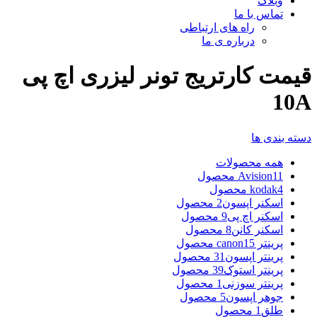
وبلاگ
تماس با ما
راه های ارتباطی
درباره ی ما
قیمت کارتریج تونر لیزری اچ پی
10A
دسته بندی ها
همه
محصولات
11 محصول
Avision
4 محصول
kodak
اسکنر اپسون
2 محصول
اسکنر اچ پی
9 محصول
اسکنر کانن
8 محصول
پرینتر canon
15 محصول
پرینتر اپسون
31 محصول
پرینتر استوک
39 محصول
پرینتر سوزنی
1 محصول
جوهر اپسون
5 محصول
طلق
1 محصول