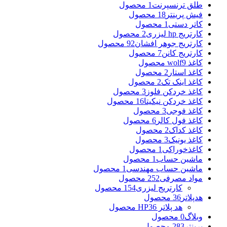
طلق ترنسپرنت
1 محصول
فیش پرینتر
18 محصول
کاتر دستی
1 محصول
کارتریج hp لیزری
2 محصول
کارتریج جوهر افشان
92 محصول
کارتریج کانن
7 محصول
کاغذ wolf
9 محصول
کاغذ استار
2 محصول
کاغذ اینک تک
2 محصول
کاغذ خردکن فلوز
3 محصول
کاغذ خردکن نیکیتا
16 محصول
کاغذ فوجی
3 محصول
کاغذ فول کالر
6 محصول
کاغذ کداک
2 محصول
کاغذ یونیک
3 محصول
کاغذخوراکی
1 محصول
ماشین حساب
1 محصول
ماشین حساب مهندسی
1 محصول
مواد مصرفی
252 محصول
کارتریج لیزری
154 محصول
هدپلاتر
36 محصول
هد پلاتر HP
36 محصول
وبلاگ
0 محصول
پرینتر
283 محصول