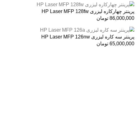
پرینتر چهارکاره لیزری HP Laser MFP 128fw
86,000,000
تومان
پرینتر سه کاره لیزری HP Laser MFP 126nw
65,000,000
تومان
درباره ما
فروشگاه اینترنتی
آنلاین اچ پی
نمایندگی رسمی محصولات اچ پی
در ایران ، با بیش از دو دهه فعالیت مستمر در عرصه خرید ،
فروش و خدمات پس از فروش محصولات کمپانی اچ پی.
آدرس :
خیابان ایرانشهر – بالاتر از کوچه ملکیان – خیابان ماه‌شهر
پلاک 9 واحد 3
تلفن های تماس:
021-88866830