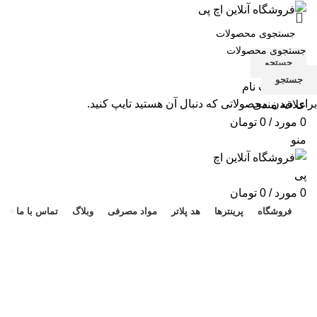
جستجو
جستجو
ورود / ثبت نام
برای دیدن محصولاتی که دنبال آن هستید تایپ کنید.
علاقه مندی
0
مورد
/
0
تومان
منو
هد 
0
مورد
/
0
تومان
فروشگاه
پرینترها
هد پلاتر
مواد مصرفی
وبلاگ
تماس با ما
قیمت فابریک کارتریج لیزری 96A
دسته بندی ها