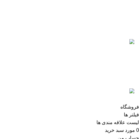
021-88866840
0912-1891217
آخرین پست ها
5 تا از بهترین پرینترهای hp
سال 2026
آگوست 5, 2026
بدون نظر
رزولوشن یا DPI چیست؟
ژوئن 10, 2026
بدون نظر
تمامی حقوق برای وب سایت آنلاین اچ پی محفوظ میباشد.
فروشگاه
فیلتر ها
لیست علاقه مندی ها
0
مورد
سبد خرید
حساب من