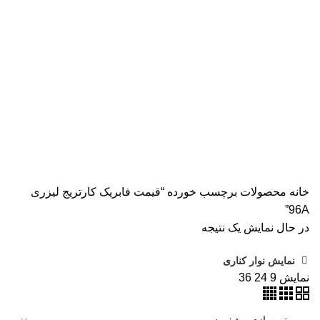
همه
محصولات
AVISION
11 محصول
KODAK
4 محصول
اسکنر اپسون
2 محصول
اسکنر اچ پی
9 محصول
اسکنر کانن
8 محصول
پرینتر CANON
15 محصول
پرینتر اپسون
31 محصول
پرینتر استوک
39 محصول
پرینتر سوزنی
1 محصول
جوهر اپسون
5 محصول
طلق
1 محصول
طلق ترنسپرنت
1 محصول
فیش پرینتر
19 محصول
کاتر دستی
1 محصول
کارتریج HP لیزری
2 محصول
کارتریج جوهر افشان
92 محصول
کارتریج کانن
7 محصول
کاغذ WOLF
9 محصول
کاغذ استار
2 محصول
کاغذ اینک تک
2 محصول
کاغذ خردکن فلوز
3 محصول
کاغذ خردکن نیکیتا
16 محصول
کاغذ فوجی
3 محصول
کاغذ فول کالر
6 محصول
کاغذ کداک
2 محصول
کاغذ یونیک
3 محصول
کاغذخوراکی
1 محصول
ماشین حساب
1 محصول
ماشین حساب مهندسی
1 محصول
مواد مصرفی
252 محصول
هدپلاتر
36 محصول
وبلاگ
0 محصول
پرینتر
283 محصول
خانه
محصولات برچسب خورده “قیمت فابریک کارتریج لیزری
96A”
در حال نمایش یک نتیجه
نمایش نوار کناری
نمایش
9
24
36