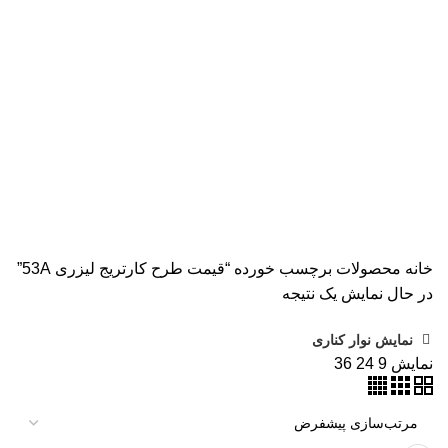
همه
محصولات
AVISION
11 محصول
KODAK
4 محصول
اسکنر اپسون
2 محصول
اسکنر اچ پی
9 محصول
اسکنر کانن
8 محصول
پرینتر CANON
15 محصول
پرینتر اپسون
31 محصول
پرینتر استوک
39 محصول
پرینتر سوزنی
1 محصول
جوهر اپسون
5 محصول
طلق
1 محصول
طلق ترنسپرنت
1 محصول
فیش پرینتر
18 محصول
کاتر دستی
1 محصول
کارتریج HP لیزری
2 محصول
کارتریج جوهر افشان
92 محصول
کارتریج کانن
7 محصول
کاغذ WOLF
9 محصول
کاغذ استار
2 محصول
کاغذ اینک تک
2 محصول
کاغذ خردکن فلوز
3 محصول
کاغذ خردکن نیکیتا
16 محصول
کاغذ فوجی
3 محصول
کاغذ فول کالر
6 محصول
کاغذ کداک
2 محصول
کاغذ یونیک
3 محصول
کاغذخوراکی
1 محصول
ماشین حساب
1 محصول
ماشین حساب مهندسی
1 محصول
مواد مصرفی
252 محصول
هدپلاتر
36 محصول
وبلاگ
0 محصول
پرینتر
283 محصول
خانه
محصولات برچسب خورده “قیمت طرح کارتریج لیزری 53A”
در حال نمایش یک نتیجه
نمایش نوار کناری
نمایش
9
24
36