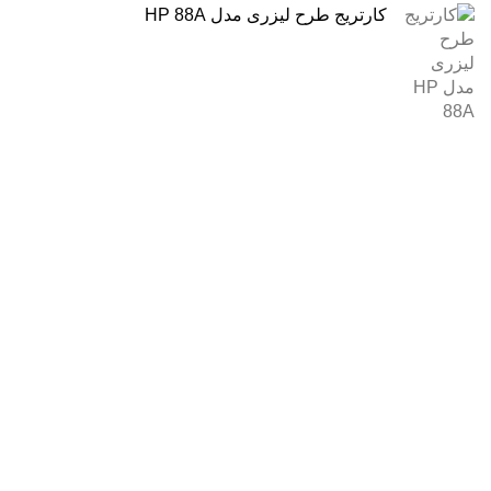
کارتریج طرح لیزری مدل HP 88A
درباره ما
فروشگاه اینترنتی
آنلاین اچ پی
نمایندگی رسمی محصولات اچ پی
در ایران ، با بیش از دو دهه فعالیت مستمر در عرصه خرید ،
فروش و خدمات پس از فروش محصولات کمپانی اچ پی.
آدرس :
خیابان ایرانشهر – بالاتر از کوچه ملکیان – خیابان ماه‌شهر
پلاک 9 واحد 3
تلفن های تماس:
021-88866830
021-88866840