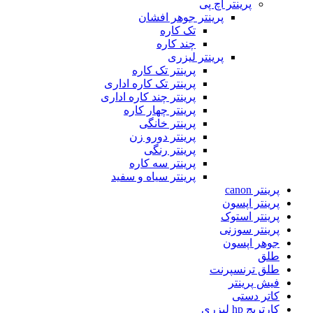
پرینتر اچ پی
پرینتر جوهر افشان
تک کاره
چند کاره
پرینتر لیزری
پرینتر تک کاره
پرینتر تک کاره اداری
پرینتر چند کاره اداری
پرینتر چهار کاره
پرینتر خانگی
پرینتر دورو زن
پرینتر رنگی
پرینتر سه کاره
پرینتر سیاه و سفید
پرینتر canon
پرینتر اپسون
پرینتر استوک
پرینتر سوزنی
جوهر اپسون
طلق
طلق ترنسپرنت
فیش پرینتر
کاتر دستی
کارتریج hp لیزری