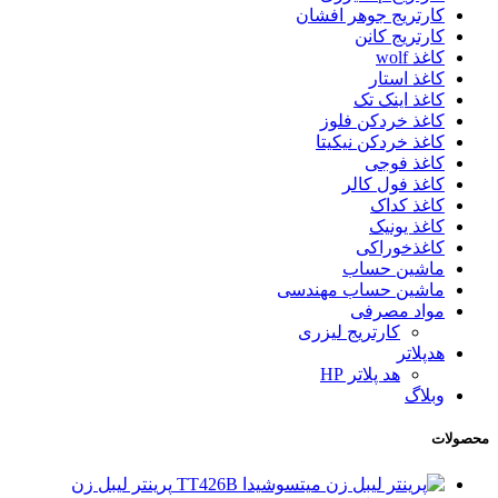
کارتریج جوهر افشان
کارتریج کانن
کاغذ wolf
کاغذ استار
کاغذ اینک تک
کاغذ خردکن فلوز
کاغذ خردکن نیکیتا
کاغذ فوجی
کاغذ فول کالر
کاغذ کداک
کاغذ یونیک
کاغذخوراکی
ماشین حساب
ماشین حساب مهندسی
مواد مصرفی
کارتریج لیزری
هدپلاتر
هد پلاتر HP
وبلاگ
محصولات
پرینتر لیبل زن