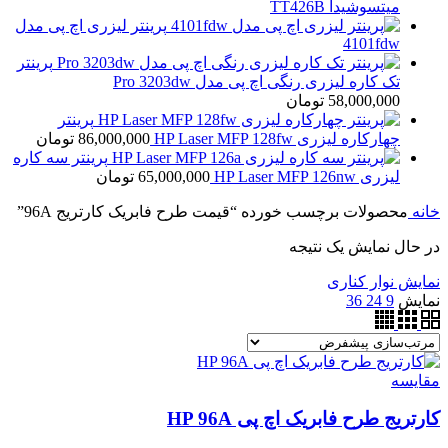
میتسوشیدا TT426B
پرینتر لیزری اچ پی مدل
4101fdw
پرینتر
تک کاره لیزری رنگی اچ پی مدل Pro 3203dw
58,000,000
تومان
پرینتر
چهارکاره لیزری HP Laser MFP 128fw
86,000,000
تومان
پرینتر سه کاره
لیزری HP Laser MFP 126nw
65,000,000
تومان
خانه
محصولات برچسب خورده “قیمت طرح فابریک کارتریج 96A”
در حال نمایش یک نتیجه
نمایش نوار کناری
نمایش
9
24
36
مقايسه
کارتریج طرح فابریک اچ پی HP 96A