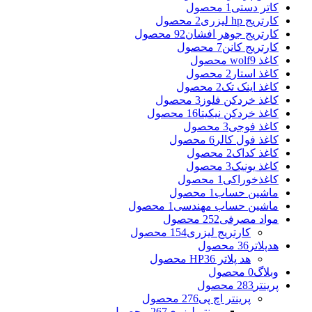
کاتر دستی
1 محصول
کارتریج hp لیزری
2 محصول
کارتریج جوهر افشان
92 محصول
کارتریج کانن
7 محصول
کاغذ wolf
9 محصول
کاغذ استار
2 محصول
کاغذ اینک تک
2 محصول
کاغذ خردکن فلوز
3 محصول
کاغذ خردکن نیکیتا
16 محصول
کاغذ فوجی
3 محصول
کاغذ فول کالر
6 محصول
کاغذ کداک
2 محصول
کاغذ یونیک
3 محصول
کاغذخوراکی
1 محصول
ماشین حساب
1 محصول
ماشین حساب مهندسی
1 محصول
مواد مصرفی
252 محصول
کارتریج لیزری
154 محصول
هدپلاتر
36 محصول
هد پلاتر HP
36 محصول
وبلاگ
0 محصول
پرینتر
283 محصول
پرینتر اچ پی
276 محصول
پرینتر لیزری
267 محصول