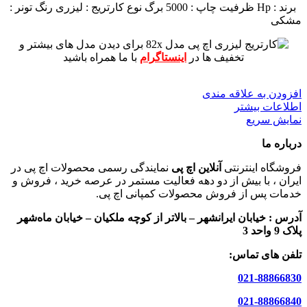
برند : Hp
ظرفیت چاپ : 5000 برگ
نوع کارتریج : لیزری
رنگ تونر :
مشکی
برای دیدن مدل های بیشتر و
تخفیف ها در
اینستاگرام
با ما همراه باشید
افزودن به علاقه مندی
اطلاعات بیشتر
نمایش سریع
درباره ما
فروشگاه اینترنتی
آنلاین اچ پی
نمایندگی رسمی محصولات اچ پی در
ایران ، با بیش از دو دهه فعالیت مستمر در عرصه خرید ، فروش و
خدمات پس از فروش محصولات کمپانی اچ پی.
آدرس :
خیابان ایرانشهر – بالاتر از کوچه ملکیان – خیابان ماه‌شهر
پلاک 9 واحد 3
تلفن های تماس:
021-88866830
021-88866840