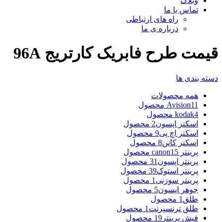
وبلاگ
تماس با ما
راه های ارتباطی
درباره ی ما
قیمت طرح فابریک کارتریج 96A
دسته بندی ها
همه
محصولات
11 محصول
Avision
4 محصول
kodak
اسکنر اپسون
2 محصول
اسکنر اچ پی
9 محصول
اسکنر کانن
8 محصول
پرینتر canon
15 محصول
پرینتر اپسون
31 محصول
پرینتر استوک
39 محصول
پرینتر سوزنی
1 محصول
جوهر اپسون
5 محصول
طلق
1 محصول
طلق ترنسپرنت
1 محصول
فیش پرینتر
19 محصول