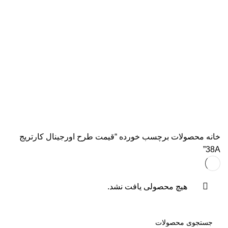
همه
محصولات
AVISION
11 محصول
KODAK
4 محصول
اسکنر اپسون
2 محصول
اسکنر اچ پی
9 محصول
اسکنر کانن
8 محصول
پرینتر CANON
15 محصول
پرینتر اپسون
31 محصول
پرینتر استوک
39 محصول
پرینتر سوزنی
1 محصول
جوهر اپسون
5 محصول
طلق
1 محصول
طلق ترنسپرنت
1 محصول
فیش پرینتر
18 محصول
کاتر دستی
1 محصول
کارتریج HP لیزری
2 محصول
کارتریج جوهر افشان
92 محصول
کارتریج کانن
7 محصول
کاغذ WOLF
9 محصول
کاغذ استار
2 محصول
کاغذ اینک تک
2 محصول
کاغذ خردکن فلوز
3 محصول
کاغذ خردکن نیکیتا
16 محصول
کاغذ فوجی
3 محصول
کاغذ فول کالر
6 محصول
کاغذ کداک
2 محصول
کاغذ یونیک
3 محصول
کاغذخوراکی
1 محصول
ماشین حساب
1 محصول
ماشین حساب مهندسی
1 محصول
مواد مصرفی
252 محصول
هدپلاتر
36 محصول
وبلاگ
0 محصول
پرینتر
283 محصول
خانه
محصولات برچسب خورده “قیمت طرح اورجینال کارتریج
38A”
هیچ محصولی یافت نشد.