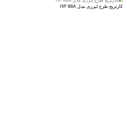
کارتریج طرح لیزری مدل HP 88A
درباره ما
فروشگاه اینترنتی
آنلاین اچ پی
نمایندگی رسمی محصولات اچ پی
در ایران ، با بیش از دو دهه فعالیت مستمر در عرصه خرید ،
فروش و خدمات پس از فروش محصولات کمپانی اچ پی.
آدرس :
خیابان ایرانشهر – بالاتر از کوچه ملکیان – خیابان ماه‌شهر
پلاک 9 واحد 3
تلفن های تماس:
021-88866830
021-88866840
0912-1891217
آخرین پست ها