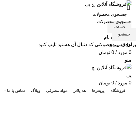
جستجو
جستجو
ورود / ثبت نام
برای دیدن محصولاتی که دنبال آن هستید تایپ کنید.
علاقه مندی
0
مورد
/
0
تومان
منو
هد 
0
مورد
/
0
تومان
فروشگاه
پرینترها
هد پلاتر
مواد مصرفی
وبلاگ
تماس با ما
قیمت طرح اورجینال کارتریج 38A
دسته بندی ها