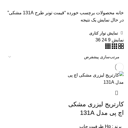
مواد مصرفی
252 محصول
هدپلاتر
36 محصول
وبلاگ
0 محصول
پرینتر
283 محصول
خانه
محصولات برچسب خورده “قیمت تونر طرح 131A مشکی”
در حال نمایش یک نتیجه
نمایش نوار کناری
نمایش
9
24
36
کارتریج لیزری مشکی
اچ پی مدل 131A
برند : Hp
ظرفیت چاپ