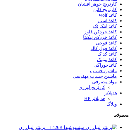
کارتریج جوهر افشان
کارتریج کانن
کاغذ wolf
کاغذ استار
کاغذ اینک تک
کاغذ خردکن فلوز
کاغذ خردکن نیکیتا
کاغذ فوجی
کاغذ فول کالر
کاغذ کداک
کاغذ یونیک
کاغذخوراکی
ماشین حساب
ماشین حساب مهندسی
مواد مصرفی
کارتریج لیزری
هدپلاتر
هد پلاتر HP
وبلاگ
محصولات
پرینتر لیبل زن