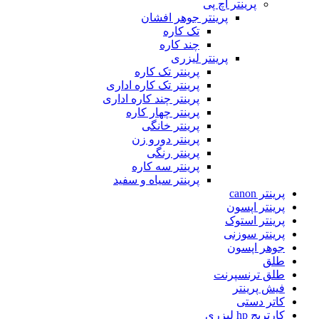
پرینتر اچ پی
پرینتر جوهر افشان
تک کاره
چند کاره
پرینتر لیزری
پرینتر تک کاره
پرینتر تک کاره اداری
پرینتر چند کاره اداری
پرینتر چهار کاره
پرینتر خانگی
پرینتر دورو زن
پرینتر رنگی
پرینتر سه کاره
پرینتر سیاه و سفید
پرینتر canon
پرینتر اپسون
پرینتر استوک
پرینتر سوزنی
جوهر اپسون
طلق
طلق ترنسپرنت
فیش پرینتر
کاتر دستی
کارتریج hp لیزری