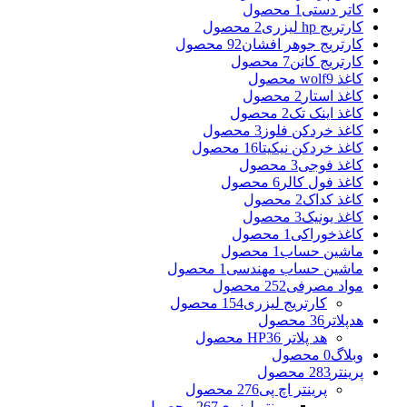
کاتر دستی
1 محصول
کارتریج hp لیزری
2 محصول
کارتریج جوهر افشان
92 محصول
کارتریج کانن
7 محصول
کاغذ wolf
9 محصول
کاغذ استار
2 محصول
کاغذ اینک تک
2 محصول
کاغذ خردکن فلوز
3 محصول
کاغذ خردکن نیکیتا
16 محصول
کاغذ فوجی
3 محصول
کاغذ فول کالر
6 محصول
کاغذ کداک
2 محصول
کاغذ یونیک
3 محصول
کاغذخوراکی
1 محصول
ماشین حساب
1 محصول
ماشین حساب مهندسی
1 محصول
مواد مصرفی
252 محصول
کارتریج لیزری
154 محصول
هدپلاتر
36 محصول
هد پلاتر HP
36 محصول
وبلاگ
0 محصول
پرینتر
283 محصول
پرینتر اچ پی
276 محصول
پرینتر لیزری
267 محصول