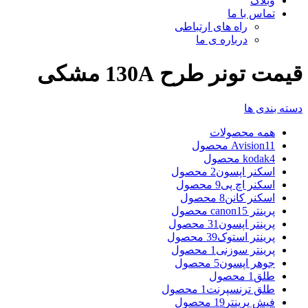
وبلاگ
تماس با ما
راه های ارتباطی
درباره ی ما
قیمت تونر طرح 130A مشکی
دسته بندی ها
همه
محصولات
11 محصول
Avision
4 محصول
kodak
اسکنر اپسون
2 محصول
اسکنر اچ پی
9 محصول
اسکنر کانن
8 محصول
پرینتر canon
15 محصول
پرینتر اپسون
31 محصول
پرینتر استوک
39 محصول
پرینتر سوزنی
1 محصول
جوهر اپسون
5 محصول
طلق
1 محصول
طلق ترنسپرنت
1 محصول
فیش پرینتر
19 محصول