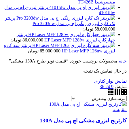
میتسوشیدا TT426B
پرینتر لیزری اچ پی مدل
4101fdw
پرینتر
تک کاره لیزری رنگی اچ پی مدل Pro 3203dw
58,000,000
تومان
پرینتر
چهارکاره لیزری HP Laser MFP 128fw
86,000,000
تومان
پرینتر سه کاره
لیزری HP Laser MFP 126nw
65,000,000
تومان
خانه
محصولات برچسب خورده “قیمت تونر طرح 130A مشکی”
در حال نمایش یک نتیجه
نمایش نوار کناری
نمایش
9
24
36
مقايسه
کارتریج لیزری مشکی اچ پی مدل 130A