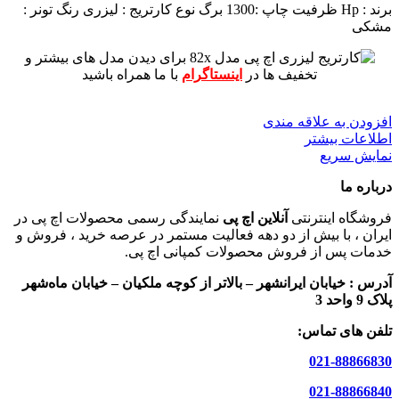
برند : Hp
ظرفیت چاپ :1300 برگ
نوع کارتریج : لیزری
رنگ تونر :
مشکی
برای دیدن مدل های بیشتر و
تخفیف ها در
اینستاگرام
با ما همراه باشید
افزودن به علاقه مندی
اطلاعات بیشتر
نمایش سریع
درباره ما
فروشگاه اینترنتی
آنلاین اچ پی
نمایندگی رسمی محصولات اچ پی در
ایران ، با بیش از دو دهه فعالیت مستمر در عرصه خرید ، فروش و
خدمات پس از فروش محصولات کمپانی اچ پی.
آدرس :
خیابان ایرانشهر – بالاتر از کوچه ملکیان – خیابان ماه‌شهر
پلاک 9 واحد 3
تلفن های تماس:
021-88866830
021-88866840