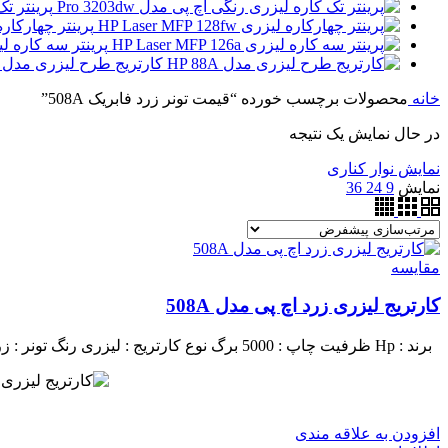
پرینتر تک 
پرینتر چهارکاره لیزری 28fw
پرینتر سه کاره لیزری MFP 126nw
کارتریج طرح لیزری مدل HP 88A
خانه
محصولات برچسب خورده “قیمت تونر زرد فابریک 508A”
در حال نمایش یک نتیجه
نمایش نوار کناری
نمایش
9
24
36
مقايسه
کارتریج لیزری زرد اچ پی مدل 508A
برند : Hp
ظرفیت چاپ : 5000 برگ
نوع کارتریج : لیزری
رنگ تونر : ز
افزودن به علاقه مندی