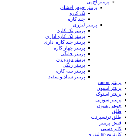
پرینتر اچ پی
پرینتر جوهر افشان
تک کاره
چند کاره
پرینتر لیزری
پرینتر تک کاره
پرینتر تک کاره اداری
پرینتر چند کاره اداری
پرینتر چهار کاره
پرینتر خانگی
پرینتر دورو زن
پرینتر رنگی
پرینتر سه کاره
پرینتر سیاه و سفید
پرینتر canon
پرینتر اپسون
پرینتر استوک
پرینتر سوزنی
جوهر اپسون
طلق
طلق ترنسپرنت
فیش پرینتر
کاتر دستی
کارتریج hp لیزری