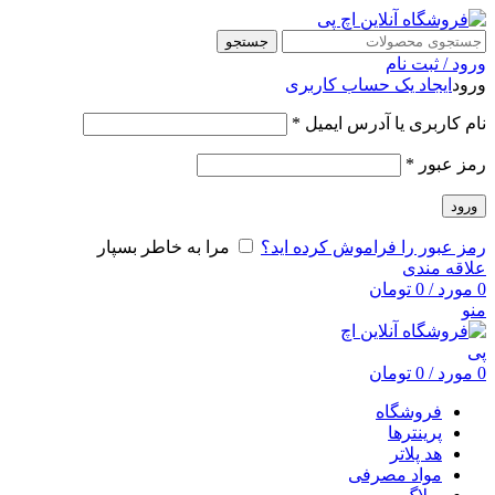
جستجو
ورود / ثبت نام
ورود
ایجاد یک حساب کاربری
نام کاربری یا آدرس ایمیل
*
رمز عبور
*
ورود
رمز عبور را فراموش کرده اید؟
مرا به خاطر بسپار
علاقه مندی
0
مورد
/
0
تومان
منو
0
مورد
/
0
تومان
فروشگاه
پرینترها
هد پلاتر
مواد مصرفی