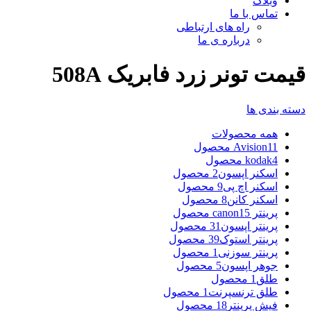
وبلاگ
تماس با ما
راه های ارتباطی
درباره ی ما
قیمت تونر زرد فابریک 508A
دسته بندی ها
همه
محصولات
11 محصول
Avision
4 محصول
kodak
اسکنر اپسون
2 محصول
اسکنر اچ پی
9 محصول
اسکنر کانن
8 محصول
پرینتر canon
15 محصول
پرینتر اپسون
31 محصول
پرینتر استوک
39 محصول
پرینتر سوزنی
1 محصول
جوهر اپسون
5 محصول
طلق
1 محصول
طلق ترنسپرنت
1 محصول
فیش پرینتر
18 محصول