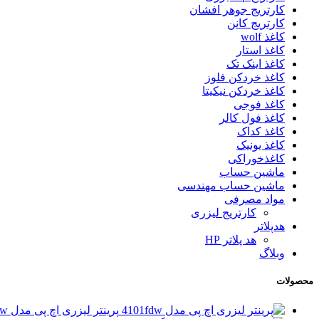
کارتریج جوهر افشان
کارتریج کانن
کاغذ wolf
کاغذ استار
کاغذ اینک تک
کاغذ خردکن فلوز
کاغذ خردکن نیکیتا
کاغذ فوجی
کاغذ فول کالر
کاغذ کداک
کاغذ یونیک
کاغذخوراکی
ماشین حساب
ماشین حساب مهندسی
مواد مصرفی
کارتریج لیزری
هدپلاتر
هد پلاتر HP
وبلاگ
محصولات
پرینتر لیزری اچ پی مدل 4101fdw