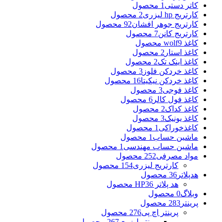
کاتر دستی
1 محصول
کارتریج hp لیزری
2 محصول
کارتریج جوهر افشان
92 محصول
کارتریج کانن
7 محصول
کاغذ wolf
9 محصول
کاغذ استار
2 محصول
کاغذ اینک تک
2 محصول
کاغذ خردکن فلوز
3 محصول
کاغذ خردکن نیکیتا
16 محصول
کاغذ فوجی
3 محصول
کاغذ فول کالر
6 محصول
کاغذ کداک
2 محصول
کاغذ یونیک
3 محصول
کاغذخوراکی
1 محصول
ماشین حساب
1 محصول
ماشین حساب مهندسی
1 محصول
مواد مصرفی
252 محصول
کارتریج لیزری
154 محصول
هدپلاتر
36 محصول
هد پلاتر HP
36 محصول
وبلاگ
0 محصول
پرینتر
283 محصول
پرینتر اچ پی
276 محصول
پرینتر لیزری
267 محصول