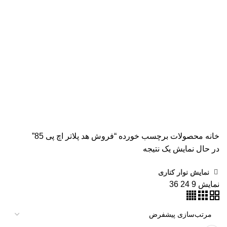
همه
محصولات
AVISION
11 محصول
KODAK
4 محصول
اسکنر اپسون
2 محصول
اسکنر اچ پی
9 محصول
اسکنر کانن
8 محصول
پرینتر CANON
15 محصول
پرینتر اپسون
31 محصول
پرینتر استوک
39 محصول
پرینتر سوزنی
1 محصول
جوهر اپسون
5 محصول
طلق
1 محصول
طلق ترنسپرنت
1 محصول
فیش پرینتر
19 محصول
کاتر دستی
1 محصول
کارتریج HP لیزری
2 محصول
کارتریج جوهر افشان
92 محصول
کارتریج کانن
7 محصول
کاغذ WOLF
9 محصول
کاغذ استار
2 محصول
کاغذ اینک تک
2 محصول
کاغذ خردکن فلوز
3 محصول
کاغذ خردکن نیکیتا
16 محصول
کاغذ فوجی
3 محصول
کاغذ فول کالر
6 محصول
کاغذ کداک
2 محصول
کاغذ یونیک
3 محصول
کاغذخوراکی
1 محصول
ماشین حساب
1 محصول
ماشین حساب مهندسی
1 محصول
مواد مصرفی
252 محصول
هدپلاتر
36 محصول
وبلاگ
0 محصول
پرینتر
283 محصول
خانه
محصولات برچسب خورده “فروش هد پلاتر اچ پی 85”
در حال نمایش یک نتیجه
نمایش نوار کناری
نمایش
9
24
36