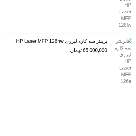
پرینتر سه کاره لیزری HP Laser MFP 126nw
65,000,000
تومان
درباره ما
فروشگاه اینترنتی
آنلاین اچ پی
نمایندگی رسمی محصولات اچ پی
در ایران ، با بیش از دو دهه فعالیت مستمر در عرصه خرید ،
فروش و خدمات پس از فروش محصولات کمپانی اچ پی.